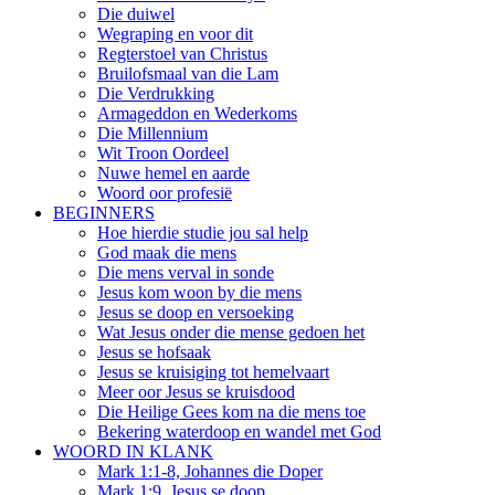
Die duiwel
Wegraping en voor dit
Regterstoel van Christus
Bruilofsmaal van die Lam
Die Verdrukking
Armageddon en Wederkoms
Die Millennium
Wit Troon Oordeel
Nuwe hemel en aarde
Woord oor profesië
BEGINNERS
Hoe hierdie studie jou sal help
God maak die mens
Die mens verval in sonde
Jesus kom woon by die mens
Jesus se doop en versoeking
Wat Jesus onder die mense gedoen het
Jesus se hofsaak
Jesus se kruisiging tot hemelvaart
Meer oor Jesus se kruisdood
Die Heilige Gees kom na die mens toe
Bekering waterdoop en wandel met God
WOORD IN KLANK
Mark 1:1-8, Johannes die Doper
Mark 1:9, Jesus se doop