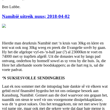
Ben Lubbe.
Namibië uitreik nuus; 2018-04-02
Hierdie man deurkruis Namibië met ‘n kruis van 30kg en klere en
tent wat ook nog 30kg weeg en preek die Evangelie sovêr hy gaan.
Hy het die afgelope vyf-en-‘n-half jaar (?) al 23000km te voet en
74000 met sy trapfiets afgelê. Uit die donasies wat hy langs pad
ontvang, onderhou hy homself sowel as sy vrou by die huis. Ja, die
Here het allerhande soorte boodskappers; as die hart reg is, sal die
voete padvat.
‘N SUKSESVOLLE SENDINGREIS
Laat ek nou sommer met die intrapslag baie dankie sê vir elkeen wat
gebid en/of finansiëel bygedra het tot ons onlangse besoek aan
Karasburg, Namibië. Gemeet aan die doel waarvoor ons gegaan het,
naamlik om steun te werf vir ons voorgenome dissipelskapklasse,
was dit ‘n groot sukses. Ons het teruggekom, nie net met sewe lyste
vol name nie, maar ook met die sekere wete dat daar baie mense is