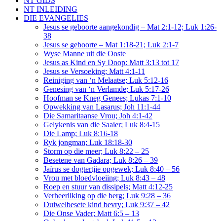
NT GIDS
NT INLEIDING
DIE EVANGELIES
Jesus se geboorte aangekondig – Mat 2:1-12; Luk 1:26-
38
Jesus se geboorte – Mat 1:18-21; Luk 2:1-7
Wyse Manne uit die Ooste
Jesus as Kind en Sy Doop: Matt 3:13 tot 17
Jesus se Versoeking; Matt 4:1-11
Reiniging van ‘n Melaatse; Luk 5:12-16
Genesing van ‘n Verlamde; Luk 5:17-26
Hoofman se Kneg Genees; Lukas 7:1-10
Opwekking van Lasarus; Joh 11:1-44
Die Samaritaanse Vrou; Joh 4:1-42
Gelykenis van die Saaier; Luk 8:4-15
Die Lamp; Luk 8:16-18
Ryk jongman; Luk 18:18-30
Storm op die meer; Luk 8:22 – 25
Besetene van Gadara; Luk 8:26 – 39
Jaïrus se dogtertjie opgewek; Luk 8:40 – 56
Vrou met bloedvloeiing; Luk 8:43 – 48
Roep en stuur van dissipels; Matt 4:12-25
Verheerliking op die berg; Luk 9:28 – 36
Duiwelbesete kind bevry; Luk 9:37 – 42
Die Onse Vader; Matt 6:5 – 13