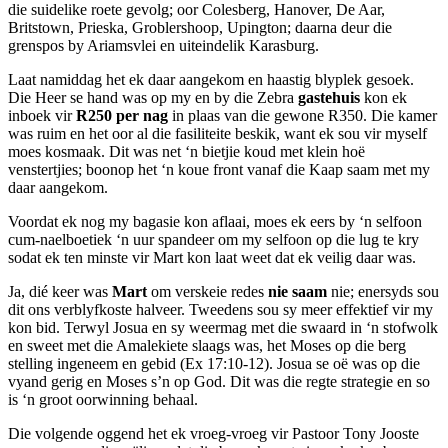
die suidelike roete gevolg; oor Colesberg, Hanover, De Aar,
Britstown, Prieska, Groblershoop, Upington; daarna deur die
grenspos by Ariamsvlei en uiteindelik Karasburg.
Laat namiddag het ek daar aangekom en haastig blyplek gesoek.
Die Heer se hand was op my en by die Zebra
gastehuis
kon ek
inboek vir
R250 per nag
in plaas van die gewone R350. Die kamer
was ruim en het oor al die fasiliteite beskik, want ek sou vir myself
moes kosmaak. Dit was net ‘n bietjie koud met klein hoë
venstertjies; boonop het ‘n koue front vanaf die Kaap saam met my
daar aangekom.
Voordat ek nog my bagasie kon aflaai, moes ek eers by ‘n selfoon
cum-naelboetiek ‘n uur spandeer om my selfoon op die lug te kry
sodat ek ten minste vir Mart kon laat weet dat ek veilig daar was.
Ja, dié keer was
Mart
om verskeie redes
nie saam
nie; enersyds sou
dit ons verblyfkoste halveer. Tweedens sou sy meer effektief vir my
kon bid. Terwyl Josua en sy weermag met die swaard in ‘n stofwolk
en sweet met die Amalekiete slaags was, het Moses op die berg
stelling ingeneem en gebid (Ex 17:10-12). Josua se oë was op die
vyand gerig en Moses s’n op God. Dit was die regte strategie en so
is ‘n groot oorwinning behaal.
Die volgende oggend het ek vroeg-vroeg vir Pastoor Tony Jooste