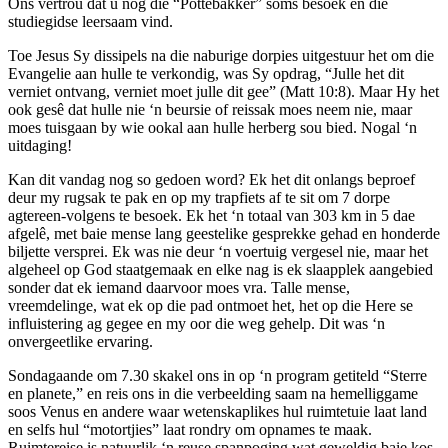
Ons vertrou dat u nog die “Pottebakker” soms besoek en die
studiegidse leersaam vind.
Toe Jesus Sy dissipels na die naburige dorpies uitgestuur het om die
Evangelie aan hulle te verkondig, was Sy opdrag, “Julle het dit
verniet ontvang, verniet moet julle dit gee” (Matt 10:8). Maar Hy het
ook gesê dat hulle nie ‘n beursie of reissak moes neem nie, maar
moes tuisgaan by wie ookal aan hulle herberg sou bied. Nogal ‘n
uitdaging!
Kan dit vandag nog so gedoen word? Ek het dit onlangs beproef
deur my rugsak te pak en op my trapfiets af te sit om 7 dorpe
agtereen-volgens te besoek. Ek het ‘n totaal van 303 km in 5 dae
afgelê, met baie mense lang geestelike gesprekke gehad en honderde
biljette versprei. Ek was nie deur ‘n voertuig vergesel nie, maar het
algeheel op God staatgemaak en elke nag is ek slaapplek aangebied
sonder dat ek iemand daarvoor moes vra. Talle mense,
vreemdelinge, wat ek op die pad ontmoet het, het op die Here se
influistering ag gegee en my oor die weg gehelp. Dit was ‘n
onvergeetlike ervaring.
Sondagaande om 7.30 skakel ons in op ‘n program getiteld “Sterre
en planete,” en reis ons in die verbeelding saam na hemelliggame
soos Venus en andere waar wetenskaplikes hul ruimtetuie laat land
en selfs hul “motortjies” laat rondry om opnames te maak.
Ruimtereise is natuurlik ‘n reuse spanpoging wat geweldig baie kos