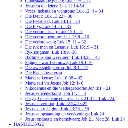
Onbeskaamde gebed; Luk 11:5 – 13
Jesus en die leiers; Luk 11:14-54
Vrees, hebsug en wantroue; Luk 12: 4 – 34
Die Deur; Luk 13:22 – 30
Die Feesmaal; Luk 14:15 – 24
Die Prys; Luk 14:25 – 35
Die verlore skaap; Luk 15:1 – 7
Die verlore penning; Luk 15:8 – 10
Die verlore seun; Luk 15: 11 – 32
Die ryk man en Lasarus; Luk 16:19 – 31
Ryk jongman; Luk 18:18-30
Bartiméüs kan weer sien; Luk 18:35 – 43
Saggéüs word vernuwe; Luk 19:1-10
Die owerspelige vrou; Joh 8:1 – 11
Die Kanaänése vrou
Maria se keuse; Luk 10:38 – 42
Maria salf vir Jesus; Joh 12: 1- 8
Nikodémus en die wedergeboorte; Joh 3:1 – 21
Jesus se wederkoms; Joh 14:1 – 4
Pasga, Getsémané en arres; Luk 21:37 – Luk 22:6
Jesus se verhoor; Luk 22:54-23:25
Jesus se kruisiging; Luk 23:26 – 56
Jesus se opstanding en verskynings; Luk 24
Jesus; opdragte en hemelvaart; Joh 21, Matt 28, Luk 24
HANDELINGE