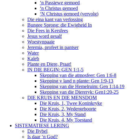
‘n Passiewe gemoed
‘n Christus gemoed
‘N Christus gemoed (vervolg)
Die eina kant van verlossing
Bungee Sprong: die Ewigheid In
Die Fees in Kersfees
Jesus word gesalf
Woestynpaaie
Jeremia, profeet in pantser
Water
Kaleb
Plante en Diere, Praat!
IN DIE BEGIN: GEN 1:1-5
Skepping van die atmosfeer: Gen 1:6-8
Skepping v land n plante: Gen 1:9-13
Skepping van die Hemelruim: Gen 1:14-19
Skepping van die Diereryk: Gen1:20-25
DIE KRUIS EN DIE MENSDOM
Die Kruis, 1, Twee Koninkryke
Die Kruis, 2, Wedergeboorte
Die Kruis, 3, My Stand
Die Kruis, 4, My Toestand
SISTEMATIESE LERING
Die Bybel
Is daar ‘n God?