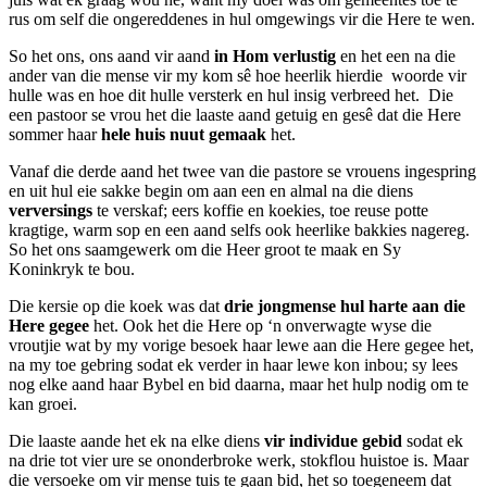
rus om self die ongereddenes in hul omgewings vir die Here te wen.
So het ons, ons aand vir aand
in Hom verlustig
en het een na die
ander van die mense vir my kom sê hoe heerlik hierdie woorde vir
hulle was en hoe dit hulle versterk en hul insig verbreed het. Die
een pastoor se vrou het die laaste aand getuig en gesê dat die Here
sommer haar
hele huis nuut gemaak
het.
Vanaf die derde aand het twee van die pastore se vrouens ingespring
en uit hul eie sakke begin om aan een en almal na die diens
verversings
te verskaf; eers koffie en koekies, toe reuse potte
kragtige, warm sop en een aand selfs ook heerlike bakkies nagereg.
So het ons saamgewerk om die Heer groot te maak en Sy
Koninkryk te bou.
Die kersie op die koek was dat
drie jongmense hul harte aan die
Here gegee
het. Ook het die Here op ‘n onverwagte wyse die
vroutjie wat by my vorige besoek haar lewe aan die Here gegee het,
na my toe gebring sodat ek verder in haar lewe kon inbou; sy lees
nog elke aand haar Bybel en bid daarna, maar het hulp nodig om te
kan groei.
Die laaste aande het ek na elke diens
vir individue gebid
sodat ek
na drie tot vier ure se ononderbroke werk, stokflou huistoe is. Maar
die versoeke om vir mense tuis te gaan bid, het so toegeneem dat