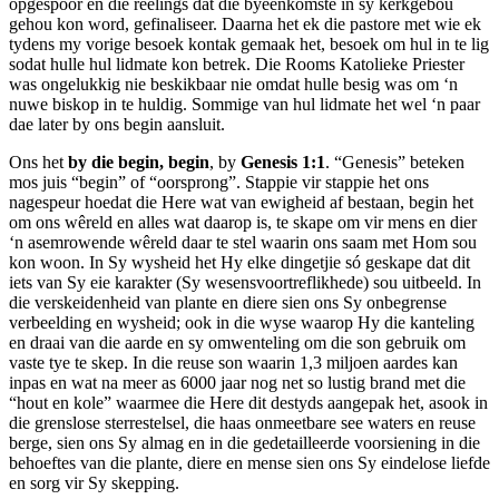
opgespoor en die reëlings dat die byeenkomste in sy kerkgebou
gehou kon word, gefinaliseer. Daarna het ek die pastore met wie ek
tydens my vorige besoek kontak gemaak het, besoek om hul in te lig
sodat hulle hul lidmate kon betrek. Die Rooms Katolieke Priester
was ongelukkig nie beskikbaar nie omdat hulle besig was om ‘n
nuwe biskop in te huldig. Sommige van hul lidmate het wel ‘n paar
dae later by ons begin aansluit.
Ons het
by die begin, begin
, by
Genesis 1:1
. “Genesis” beteken
mos juis “begin” of “oorsprong”. Stappie vir stappie het ons
nagespeur hoedat die Here wat van ewigheid af bestaan, begin het
om ons wêreld en alles wat daarop is, te skape om vir mens en dier
‘n asemrowende wêreld daar te stel waarin ons saam met Hom sou
kon woon. In Sy wysheid het Hy elke dingetjie só geskape dat dit
iets van Sy eie karakter (Sy wesensvoortreflikhede) sou uitbeeld. In
die verskeidenheid van plante en diere sien ons Sy onbegrense
verbeelding en wysheid; ook in die wyse waarop Hy die kanteling
en draai van die aarde en sy omwenteling om die son gebruik om
vaste tye te skep. In die reuse son waarin 1,3 miljoen aardes kan
inpas en wat na meer as 6000 jaar nog net so lustig brand met die
“hout en kole” waarmee die Here dit destyds aangepak het, asook in
die grenslose sterrestelsel, die haas onmeetbare see waters en reuse
berge, sien ons Sy almag en in die gedetailleerde voorsiening in die
behoeftes van die plante, diere en mense sien ons Sy eindelose liefde
en sorg vir Sy skepping.