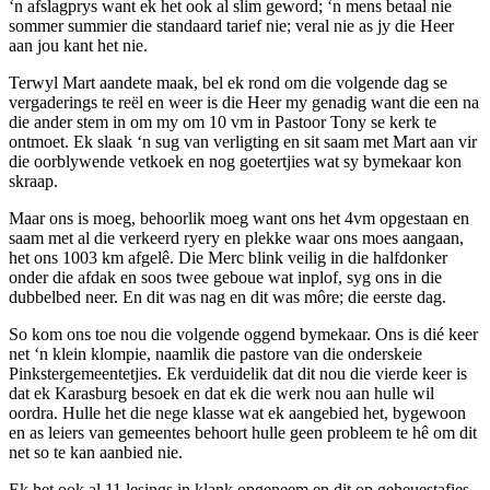
‘n afslagprys want ek het ook al slim geword; ‘n mens betaal nie
sommer summier die standaard tarief nie; veral nie as jy die Heer
aan jou kant het nie.
Terwyl Mart aandete maak, bel ek rond om die volgende dag se
vergaderings te reël en weer is die Heer my genadig want die een na
die ander stem in om my om 10 vm in Pastoor Tony se kerk te
ontmoet. Ek slaak ‘n sug van verligting en sit saam met Mart aan vir
die oorblywende vetkoek en nog goetertjies wat sy bymekaar kon
skraap.
Maar ons is moeg, behoorlik moeg want ons het 4vm opgestaan en
saam met al die verkeerd ryery en plekke waar ons moes aangaan,
het ons 1003 km afgelê. Die Merc blink veilig in die halfdonker
onder die afdak en soos twee geboue wat inplof, syg ons in die
dubbelbed neer. En dit was nag en dit was môre; die eerste dag.
So kom ons toe nou die volgende oggend bymekaar. Ons is dié keer
net ‘n klein klompie, naamlik die pastore van die onderskeie
Pinkstergemeentetjies. Ek verduidelik dat dit nou die vierde keer is
dat ek Karasburg besoek en dat ek die werk nou aan hulle wil
oordra. Hulle het die nege klasse wat ek aangebied het, bygewoon
en as leiers van gemeentes behoort hulle geen probleem te hê om dit
net so te kan aanbied nie.
Ek het ook al 11 lesings in klank opgeneem en dit op geheuestafies