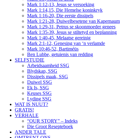
Mark 1:12-13, Jesus se versoeking
Mark 1:14,15, Die Hemelse koninkryk
Mark 1:16-20, Die eerste dissipels
Mark 1:21-28, Duiwelbesetene van Kapernaum
Mark 1:29-31, Petrus se skoonmoeder genees
Mark 1:35-39, Jesus se stiltetyd en beplanning
Mark 1:40-45, Melaatse gereinig
Mark 2:1-12, Genesing van ‘n verlamde
Mark 10:46-52, Bartiméüs
Ben Lubbe, getuienis van redding
SELFSTUDIE
Arbeidsaamheid SSG
Blydskap, SSG
Dissipels maak, SSG
Duiwel SSG
Ek Is, SSG
Keuses SSG
Lyding SSG
WAT IS NUUT?
GRATIS!
VERHALE
“OUR STORY” – Indeks
Die Groot Resepteboek
ANDER TALE
OMTRENT ONS