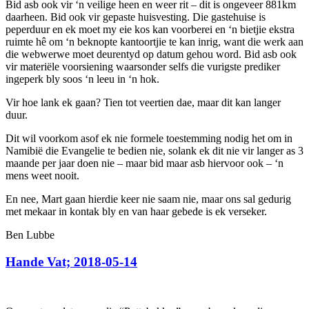
Bid asb ook vir ‘n veilige heen en weer rit – dit is ongeveer 881km
daarheen. Bid ook vir gepaste huisvesting. Die gastehuise is
peperduur en ek moet my eie kos kan voorberei en ‘n bietjie ekstra
ruimte hê om ‘n beknopte kantoortjie te kan inrig, want die werk aan
die webwerwe moet deurentyd op datum gehou word. Bid asb ook
vir materiële voorsiening waarsonder selfs die vurigste prediker
ingeperk bly soos ‘n leeu in ‘n hok.
Vir hoe lank ek gaan? Tien tot veertien dae, maar dit kan langer
duur.
Dit wil voorkom asof ek nie formele toestemming nodig het om in
Namibië die Evangelie te bedien nie, solank ek dit nie vir langer as 3
maande per jaar doen nie – maar bid maar asb hiervoor ook – ‘n
mens weet nooit.
En nee, Mart gaan hierdie keer nie saam nie, maar ons sal gedurig
met mekaar in kontak bly en van haar gebede is ek verseker.
Ben Lubbe
Hande Vat; 2018-05-14