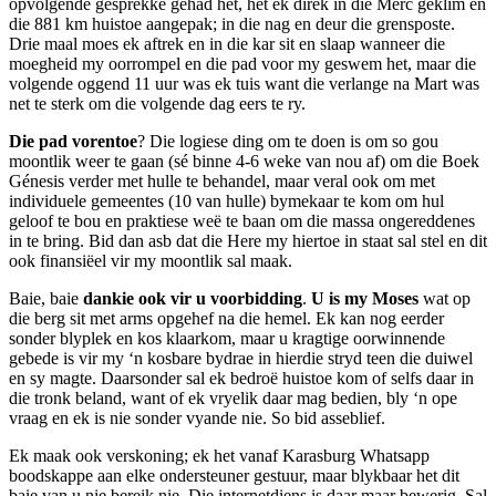
opvolgende gesprekke gehad het, het ek direk in die Merc geklim en
die 881 km huistoe aangepak; in die nag en deur die grensposte.
Drie maal moes ek aftrek en in die kar sit en slaap wanneer die
moegheid my oorrompel en die pad voor my geswem het, maar die
volgende oggend 11 uur was ek tuis want die verlange na Mart was
net te sterk om die volgende dag eers te ry.
Die pad vorentoe
? Die logiese ding om te doen is om so gou
moontlik weer te gaan (sé binne 4-6 weke van nou af) om die Boek
Génesis verder met hulle te behandel, maar veral ook om met
individuele gemeentes (10 van hulle) bymekaar te kom om hul
geloof te bou en praktiese weë te baan om die massa ongereddenes
in te bring. Bid dan asb dat die Here my hiertoe in staat sal stel en dit
ook finansiëel vir my moontlik sal maak.
Baie, baie
dankie ook vir u voorbidding
.
U is my Moses
wat op
die berg sit met arms opgehef na die hemel. Ek kan nog eerder
sonder blyplek en kos klaarkom, maar u kragtige oorwinnende
gebede is vir my ‘n kosbare bydrae in hierdie stryd teen die duiwel
en sy magte. Daarsonder sal ek bedroë huistoe kom of selfs daar in
die tronk beland, want of ek vryelik daar mag bedien, bly ‘n ope
vraag en ek is nie sonder vyande nie. So bid asseblief.
Ek maak ook verskoning; ek het vanaf Karasburg Whatsapp
boodskappe aan elke ondersteuner gestuur, maar blykbaar het dit
baie van u nie bereik nie. Die internetdiens is daar maar bewerig. Sal