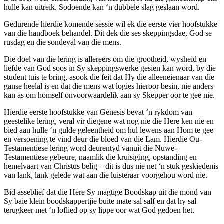
hulle kan uitreik. Sodoende kan ‘n dubbele slag geslaan word.
Gedurende hierdie komende sessie wil ek die eerste vier hoofstukke
van die handboek behandel. Dit dek die ses skeppingsdae, God se
rusdag en die sondeval van die mens.
Die doel van die lering is allereers om die grootheid, wysheid en
liefde van God soos in Sy skeppingswerke gesien kan word, by die
student tuis te bring, asook die feit dat Hy die alleeneienaar van die
ganse heelal is en dat die mens wat logies hieroor besin, nie anders
kan as om homself onvoorwaardelik aan sy Skepper oor te gee nie.
Hierdie eerste hoofstukke van Génesis bevat ‘n rykdom van
geestelike lering, veral vir diegene wat nog nie die Here ken nie en
bied aan hulle ‘n gulde geleentheid om hul lewens aan Hom te gee
en versoening te vind deur die bloed van die Lam. Hierdie Ou-
Testamentiese lering word deurentyd vanuit die Nuwe-
Testamentiese gebeure, naamlik die kruisiging, opstanding en
hemelvaart van Christus belig – dit is dus nie net ‘n stuk geskiedenis
van lank, lank gelede wat aan die luisteraar voorgehou word nie.
Bid asseblief dat die Here Sy magtige Boodskap uit die mond van
Sy baie klein boodskappertjie buite mate sal salf en dat hy sal
terugkeer met ‘n loflied op sy lippe oor wat God gedoen het.