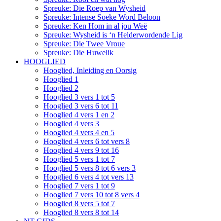
Spreuke: Die Roep van Wysheid
Spreuke: Intense Soeke Word Beloon
Spreuke: Ken Hom in al jou Weë
Spreuke: Wysheid is ‘n Helderwordende Lig
Spreuke: Die Twee Vroue
Spreuke: Die Huwelik
HOOGLIED
Hooglied, Inleiding en Oorsig
Hooglied 1
Hooglied 2
Hooglied 3 vers 1 tot 5
Hooglied 3 vers 6 tot 11
Hooglied 4 vers 1 en 2
Hooglied 4 vers 3
Hooglied 4 vers 4 en 5
Hooglied 4 vers 6 tot vers 8
Hooglied 4 vers 9 tot 16
Hooglied 5 vers 1 tot 7
Hooglied 5 vers 8 tot 6 vers 3
Hooglied 6 vers 4 tot vers 13
Hooglied 7 vers 1 tot 9
Hooglied 7 vers 10 tot 8 vers 4
Hooglied 8 vers 5 tot 7
Hooglied 8 vers 8 tot 14