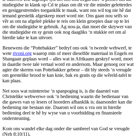
studiegidse in klank op Cd te plaas om dit vir die minder geletterdes
en gesiggestremdes toeganklik te maak, want ons wil tog nie hê dat
iemand geestelik afgeskeep moet word nie. Ons gaan nou selfs so
vêr as om na afgeleë plekke te reis om klein groepies daar op te lei
om die studiegidse te gebruik. Ag nou-ja, dan moet die skrywer van
die studiegidse en sy gesin ook nog daagliks ‘n stukkie eet om al
hierdie take te kan uitvoer.
Benewens die “Pottebakker” bedryf ons ook ‘n tweede webwerf, te
wete
rivoni.org
waarop min of meer dieselfde materiaal in Engels en
Shangaan geplaas word – alles wat in Afrikaans geskryf word, moet
in daardie twee tale vertaal word en andersom. Maar genoeg oor wat
agter die skerms van Pottebakker gebeur – dit bly steeds ‘n vreugde
om geestelike brood te kan knie, bak en gratis op die wêreld-tafel te
kan plaas.
Net soos wat ruimtereise ‘n spanpoging is, is die daarstel van
Christelike webwerwe ook ‘n bediening waarin die bedienaar van
die gawes van sy lesers of hoorders afhanklik is; daarsonder kan die
bediening nie bestaan nie. Daarom wil ons u vra om in hierdie
bediening deel te hê by wyse van u voorbidding en finansieele
ondersteuning.
Kom ons wandel elke dag onder die sambreel van God se vreugde
(Neh 8:10/11),