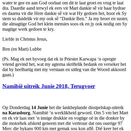
water te gee en aan God oorlaat om dit te laat groei en vrug te laat
dra. Daardie aand terwyl ek eers vir Mart dankie sê vir haar bydrae
en daarna vir die Here dankie sê vir wat Hy gedoen het, hoor ek Sy
stem so duidelik vir my ook sê “Dankie Ben.” Ja my broer en suster,
die almagtige God het klein mensies soos ek en jy ook nodig om Sy
magtige werk gedoen te kry.
Liefde in Christus Jesus,
Ben (en Mart) Lubbe
(Ps. Mag ek net byvoeg dat ek in Priester Karwapa ‘n opregte
vriend gevind het, wat my agterna skriftelik bedank en verseker het
dat hy heelhartig met my verstaan en uitleg van die Woord akkoord
gaan.)
Namibië uitreik Junie 2018, Terugvoer
Op Donderdag
14 Junie
het die lankbeplande dissipelskap-uitreik
na Karasburg
, Namibië ‘n werklikheid geword. Om 5 vm het Mart
en ek vir laas met ‘n innige drukkie en vogtige oë in die donker by
die motorhek afskeid geneem met die vertroue dat ons ouerige 97
Merc die bykans 900 km met gemak sou kon aflê. Dié keer het ek