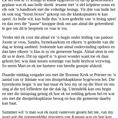
geplaas wat ek aan hulle skenk tesame met ‘n stel kriptiese notas en
elk ook ‘n handboek met die volledige lesings. Vir drie van hulle het
ek ook nog “boom boxes” gekoop om die klankopnames te kan
speel. As hulle wil, kan hulle dus ‘n kort gedeelte van ‘n lesing speel
en dan eers die “pause” knoppie druk om aan almal die geleentheid
te gee om dit te bespreek en vrae te vra.
Verder stel ek voor dat almal vir ‘n begin onder leiding van pastoor
Jooste se vrou, Sandra, bymekaarkom en elkeen ‘n gedeelte van die
dag se lesing aanbied. Sodoende kan almal ondervinding opdoen en
dan later elkeen ‘n klas in sy eie gemeente begin. Almal stem in om
dit so te doen. Dit op sigself is ‘n groot wonder want toe ek daar
gekom het, was daar tussen sommige van hulle heelwat wrywing.
So neem Mart en ek toe hartseer van hierdie groepie afskeid.
Daardie middag vergader ons met die Roomse Kerk se Priester en ‘n
aantal van sy lidmate wat ons dissipelskapklasse bygewoon het. Die
byeenkoms begin ‘n uur laat maar ek hou my oë op die Here en ons
sing al die tyd lofliedere dat die dak lig. Uiteindelik kan ons begin
en met die intrapslag getuig ek hoe ek tot redding gekom het en wat
ons met die dissipelskapklasse beoog en hoe die gemeente daarby
kan baat.
Summier wil ‘n man wat ek nooit vantevore gesien het nie, van my
weet wie die oorspronklike inwoners van Kanaan was en hoe kon