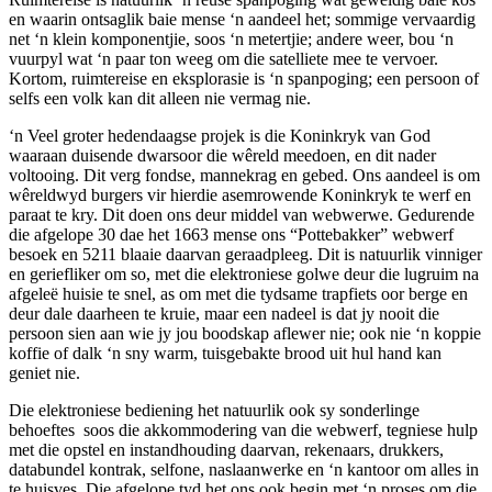
en waarin ontsaglik baie mense ‘n aandeel het; sommige vervaardig
net ‘n klein komponentjie, soos ‘n metertjie; andere weer, bou ‘n
vuurpyl wat ‘n paar ton weeg om die satelliete mee te vervoer.
Kortom, ruimtereise en eksplorasie is ‘n spanpoging; een persoon of
selfs een volk kan dit alleen nie vermag nie.
‘n Veel groter hedendaagse projek is die Koninkryk van God
waaraan duisende dwarsoor die wêreld meedoen, en dit nader
voltooing. Dit verg fondse, mannekrag en gebed. Ons aandeel is om
wêreldwyd burgers vir hierdie asemrowende Koninkryk te werf en
paraat te kry. Dit doen ons deur middel van webwerwe. Gedurende
die afgelope 30 dae het 1663 mense ons “Pottebakker” webwerf
besoek en 5211 blaaie daarvan geraadpleeg. Dit is natuurlik vinniger
en geriefliker om so, met die elektroniese golwe deur die lugruim na
afgeleë huisie te snel, as om met die tydsame trapfiets oor berge en
deur dale daarheen te kruie, maar een nadeel is dat jy nooit die
persoon sien aan wie jy jou boodskap aflewer nie; ook nie ‘n koppie
koffie of dalk ‘n sny warm, tuisgebakte brood uit hul hand kan
geniet nie.
Die elektroniese bediening het natuurlik ook sy sonderlinge
behoeftes soos die akkommodering van die webwerf, tegniese hulp
met die opstel en instandhouding daarvan, rekenaars, drukkers,
databundel kontrak, selfone, naslaanwerke en ‘n kantoor om alles in
te huisves. Die afgelope tyd het ons ook begin met ‘n proses om die