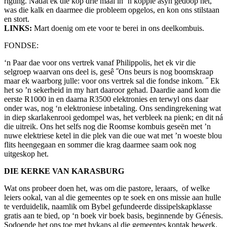
rigting. Nadat ek die kop drie maal in ‘n koppie asyn gedoop het,
was die kalk en daarmee die probleem opgelos, en kon ons stilstaan
en stort.
LINKS:
Mart doenig om ete voor te berei in ons deelkombuis.
FONDSE:
‘n Paar dae voor ons vertrek vanaf Philippolis, het ek vir die
selgroep waarvan ons deel is, gesê ˝Ons beurs is nog boomskraap
maar ek waarborg julle: voor ons vertrek sal die fondse inkom. ˝ Ek
het so ’n sekerheid in my hart daaroor gehad. Daardie aand kom die
eerste R1000 in en daarna R3500 elektronies en terwyl ons daar
onder was, nog ‘n elektroniese inbetaling. Ons sendingrekening wat
in diep skarlakenrooi gedompel was, het verbleek na pienk; en dit ná
die uitreik. Ons het selfs nog die Roomse kombuis geseën met ’n
nuwe elektriese ketel in die plek van die oue wat met ’n woeste blou
flits heengegaan en sommer die krag daarmee saam ook nog
uitgeskop het.
DIE KERKE VAN KARASBURG
Wat ons probeer doen het, was om die pastore, leraars, of welke
leiers ookal, van al die gemeentes op te soek en ons missie aan hulle
te verduidelik, naamlik om Bybel gefundeerde dissipelskapklasse
gratis aan te bied, op ‘n boek vir boek basis, beginnende by Génesis.
Sodoende het ons toe met bykans al die gemeentes kontak bewerk.