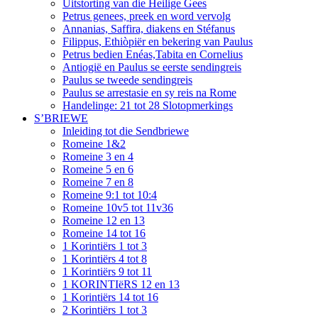
Uitstorting van die Heilige Gees
Petrus genees, preek en word vervolg
Annanias, Saffira, diakens en Stéfanus
Filippus, Ethiòpiër en bekering van Paulus
Petrus bedien Enéas,Tabita en Cornelius
Antiogië en Paulus se eerste sendingreis
Paulus se tweede sendingreis
Paulus se arrestasie en sy reis na Rome
Handelinge: 21 tot 28 Slotopmerkings
S’BRIEWE
Inleiding tot die Sendbriewe
Romeine 1&2
Romeine 3 en 4
Romeine 5 en 6
Romeine 7 en 8
Romeine 9:1 tot 10:4
Romeine 10v5 tot 11v36
Romeine 12 en 13
Romeine 14 tot 16
1 Korintiërs 1 tot 3
1 Korintiërs 4 tot 8
1 Korintiërs 9 tot 11
1 KORINTIëRS 12 en 13
1 Korintiërs 14 tot 16
2 Korintiërs 1 tot 3