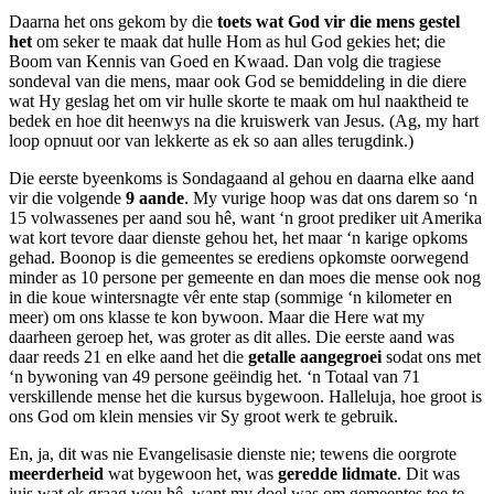
Daarna het ons gekom by die
toets wat God vir die mens gestel
het
om seker te maak dat hulle Hom as hul God gekies het; die
Boom van Kennis van Goed en Kwaad. Dan volg die tragiese
sondeval van die mens, maar ook God se bemiddeling in die diere
wat Hy geslag het om vir hulle skorte te maak om hul naaktheid te
bedek en hoe dit heenwys na die kruiswerk van Jesus. (Ag, my hart
loop opnuut oor van lekkerte as ek so aan alles terugdink.)
Die eerste byeenkoms is Sondagaand al gehou en daarna elke aand
vir die volgende
9 aande
. My vurige hoop was dat ons darem so ‘n
15 volwassenes per aand sou hê, want ‘n groot prediker uit Amerika
wat kort tevore daar dienste gehou het, het maar ‘n karige opkoms
gehad. Boonop is die gemeentes se erediens opkomste oorwegend
minder as 10 persone per gemeente en dan moes die mense ook nog
in die koue wintersnagte vêr ente stap (sommige ‘n kilometer en
meer) om ons klasse te kon bywoon. Maar die Here wat my
daarheen geroep het, was groter as dit alles. Die eerste aand was
daar reeds 21 en elke aand het die
getalle aangegroei
sodat ons met
‘n bywoning van 49 persone geëindig het. ‘n Totaal van 71
verskillende mense het die kursus bygewoon. Halleluja, hoe groot is
ons God om klein mensies vir Sy groot werk te gebruik.
En, ja, dit was nie Evangelisasie dienste nie; tewens die oorgrote
meerderheid
wat bygewoon het, was
geredde lidmate
. Dit was
juis wat ek graag wou hê, want my doel was om gemeentes toe te