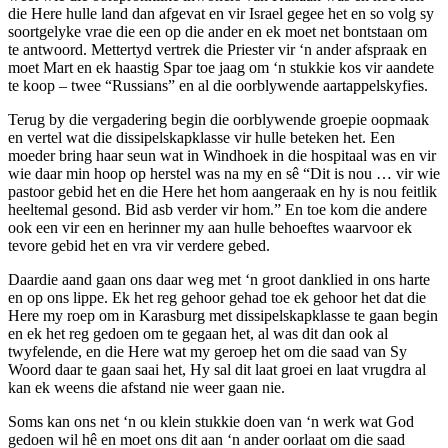
die Here hulle land dan afgevat en vir Israel gegee het en so volg sy
soortgelyke vrae die een op die ander en ek moet net bontstaan om
te antwoord. Mettertyd vertrek die Priester vir ‘n ander afspraak en
moet Mart en ek haastig Spar toe jaag om ‘n stukkie kos vir aandete
te koop – twee “Russians” en al die oorblywende aartappelskyfies.
Terug by die vergadering begin die oorblywende groepie oopmaak
en vertel wat die dissipelskapklasse vir hulle beteken het. Een
moeder bring haar seun wat in Windhoek in die hospitaal was en vir
wie daar min hoop op herstel was na my en sê “Dit is nou … vir wie
pastoor gebid het en die Here het hom aangeraak en hy is nou feitlik
heeltemal gesond. Bid asb verder vir hom.” En toe kom die andere
ook een vir een en herinner my aan hulle behoeftes waarvoor ek
tevore gebid het en vra vir verdere gebed.
Daardie aand gaan ons daar weg met ‘n groot danklied in ons harte
en op ons lippe. Ek het reg gehoor gehad toe ek gehoor het dat die
Here my roep om in Karasburg met dissipelskapklasse te gaan begin
en ek het reg gedoen om te gegaan het, al was dit dan ook al
twyfelende, en die Here wat my geroep het om die saad van Sy
Woord daar te gaan saai het, Hy sal dit laat groei en laat vrugdra al
kan ek weens die afstand nie weer gaan nie.
Soms kan ons net ‘n ou klein stukkie doen van ‘n werk wat God
gedoen wil hê en moet ons dit aan ‘n ander oorlaat om die saad