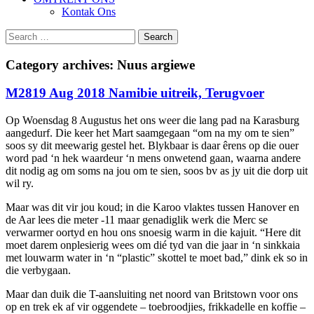
Kontak Ons
Search
for:
Category archives:
Nuus argiewe
M2819 Aug 2018 Namibie uitreik, Terugvoer
Op Woensdag 8 Augustus het ons weer die lang pad na Karasburg
aangedurf. Die keer het Mart saamgegaan “om na my om te sien”
soos sy dit meewarig gestel het. Blykbaar is daar êrens op die ouer
word pad ‘n hek waardeur ‘n mens onwetend gaan, waarna andere
dit nodig ag om soms na jou om te sien, soos bv as jy uit die dorp uit
wil ry.
Maar was dit vir jou koud; in die Karoo vlaktes tussen Hanover en
de Aar lees die meter -11 maar genadiglik werk die Merc se
verwarmer oortyd en hou ons snoesig warm in die kajuit. “Here dit
moet darem onplesierig wees om dié tyd van die jaar in ‘n sinkkaia
met louwarm water in ‘n “plastic” skottel te moet bad,” dink ek so in
die verbygaan.
Maar dan duik die T-aansluiting net noord van Britstown voor ons
op en trek ek af vir oggendete – toebroodjies, frikkadelle en koffie –