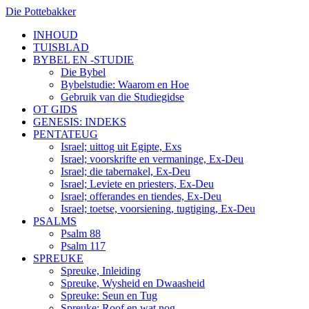
Die Pottebakker
INHOUD
TUISBLAD
BYBEL EN -STUDIE
Die Bybel
Bybelstudie: Waarom en Hoe
Gebruik van die Studiegidse
OT GIDS
GENESIS: INDEKS
PENTATEUG
Israel; uittog uit Egipte, Exs
Israel; voorskrifte en vermaninge, Ex-Deu
Israel; die tabernakel, Ex-Deu
Israel; Leviete en priesters, Ex-Deu
Israel; offerandes en tiendes, Ex-Deu
Israel; toetse, voorsiening, tugtiging, Ex-Deu
PSALMS
Psalm 88
Psalm 117
SPREUKE
Spreuke, Inleiding
Spreuke, Wysheid en Dwaasheid
Spreuke: Seun en Tug
Spreuke: Roof en wat nog