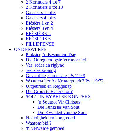
2 Korintiërs 4 tot 7
2 Korintiërs 8 tot 13
Galasiërs 1 tot 3
Galasiërs 4 tot 6
Efésiërs 1 en 2
Efésiërs 3 en 4
EFÉSIËRS 5
EFÉSIËRS 6
FILLIPPENSE
ONDERWERPE
Pinkster, ‘n Besondere Dag
Die Onregverdigste Verhoor Ooit
Vas, redes en riglyne
Jesus se kroning
Gevaarlike, Goue Jare; Ps 119:9
Waardevoller As Krugerponde? Ps 119:72
Uitgebreek en Reggekap
Die Grootste Flater Ooit?
SOUT IN BYBELSE KONTEKS
‘n Soutpot Vir Christus
Die Funksies van Sout
Die Kwaliteit van die Sout
Nederigheid en hoogmoed
Waarom bid ?
‘n Verwarde gemoed