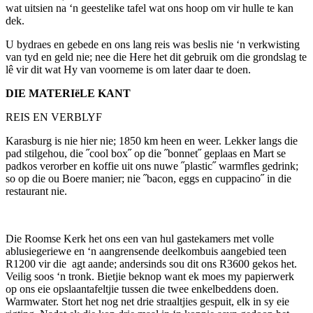
wat uitsien na ‘n geestelike tafel wat ons hoop om vir hulle te kan
dek.
U bydraes en gebede en ons lang reis was beslis nie ‘n verkwisting
van tyd en geld nie; nee die Here het dit gebruik om die grondslag te
lê vir dit wat Hy van voorneme is om later daar te doen.
DIE MATERI
ë
LE KANT
REIS EN VERBLYF
Karasburg is nie hier nie; 1850 km heen en weer. Lekker langs die
pad stilgehou, die ˝cool box˝ op die ˝bonnet˝ geplaas en Mart se
padkos verorber en koffie uit ons nuwe ˝plastic˝ warmfles gedrink;
so op die ou Boere manier; nie ˝bacon, eggs en cuppacino˝ in die
restaurant nie.
Die Roomse Kerk het ons een van hul gastekamers met volle
ablusiegeriewe en ‘n aangrensende deelkombuis aangebied teen
R1200 vir die agt aande; andersinds sou dit ons R3600 gekos het.
Veilig soos ‘n tronk. Bietjie beknop want ek moes my papierwerk
op ons eie opslaantafeltjie tussen die twee enkelbeddens doen.
Warmwater. Stort het nog net drie straaltjies gespuit, elk in sy eie