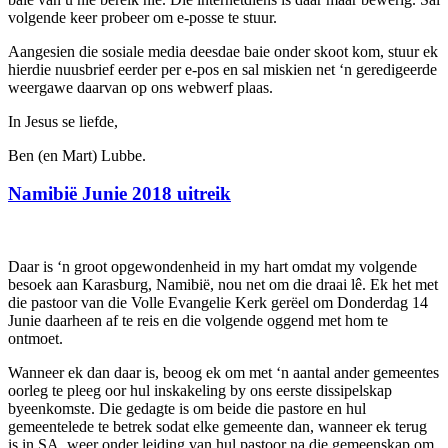
volgende keer probeer om e-posse te stuur.
Aangesien die sosiale media deesdae baie onder skoot kom, stuur ek
hierdie nuusbrief eerder per e-pos en sal miskien net ‘n geredigeerde
weergawe daarvan op ons webwerf plaas.
In Jesus se liefde,
Ben (en Mart) Lubbe.
Namibië Junie 2018 uitreik
Daar is ‘n groot opgewondenheid in my hart omdat my volgende
besoek aan Karasburg, Namibië, nou net om die draai lê. Ek het met
die pastoor van die Volle Evangelie Kerk gerëel om Donderdag 14
Junie daarheen af te reis en die volgende oggend met hom te
ontmoet.
Wanneer ek dan daar is, beoog ek om met ‘n aantal ander gemeentes
oorleg te pleeg oor hul inskakeling by ons eerste dissipelskap
byeenkomste. Die gedagte is om beide die pastore en hul
gemeentelede te betrek sodat elke gemeente dan, wanneer ek terug
is in SA, weer onder leiding van hul pastoor na die gemeenskap om