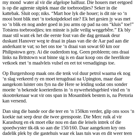
my mond water al vir die afgelope halfuur. Die houers met eetgoed
is op die agterste sitplek maar die toebroodjies? Seker in die
kattebak. Sluit oop; niks. “Mart hoe lyk die houer; is dit nie so ‘n
mooi bont blik met ‘n toeknipdeksel nie? Ek het gesien jy was met
so ‘n blik en nog ander goed in jou arms op pad na ons “kluis” toe!”
Totsiens toebroodjies; ten minste is julle veilig weggebêre.” Ek bly
maar stil want ek het die eerste fout van die dag gemaak deur
duskant Hanover weg te draai in plaas van die de Aar pad aan die
anderkant te vat; so het ons toe ‘n draai van sowat 60 km oor
Philipstown gery. Ai die ouderdom tog. Geen probleem; ons draai
links na Britstown wat binne sig is en daar koop ons die heerlikste
vetkoek met ‘n maalvleis vulsel en eet tot versadigings toe.
Op Burgershoop maak ons die tenk vol duur petrol waarna ek nog
‘n slag verkeerd ry en moet terugdraai na Upington, maar daar
aangekom luister ons fyn na die Here se leiding sodat ons sonder
moeite ‘n bekende koerierdiens in ‘n nywerheidsgebied vind en ‘n
skootrekenaar wat vir ons span in Mosambiek bestem is, na Pretoria
kan versend.
Dan sing die bande oor die teer en ‘n 150km verder, glip ons soos ‘n
koekie nat seep deur die twee grensposte. Die Merc ruik al vir
Karasburg en ek moet elke nou en dan die leisels intrek of die
spoedwyster tik-tik so aan die 150/160. Daar aangekom kry ons
dadelik plek by die gastehuis waar ek laas tuis was en dit weer teen