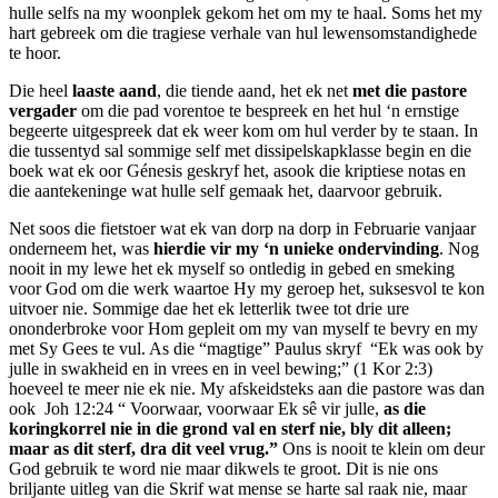
hulle selfs na my woonplek gekom het om my te haal. Soms het my
hart gebreek om die tragiese verhale van hul lewensomstandighede
te hoor.
Die heel
laaste aand
, die tiende aand, het ek net
met die pastore
vergader
om die pad vorentoe te bespreek en het hul ‘n ernstige
begeerte uitgespreek dat ek weer kom om hul verder by te staan. In
die tussentyd sal sommige self met dissipelskapklasse begin en die
boek wat ek oor Génesis geskryf het, asook die kriptiese notas en
die aantekeninge wat hulle self gemaak het, daarvoor gebruik.
Net soos die fietstoer wat ek van dorp na dorp in Februarie vanjaar
onderneem het, was
hierdie vir my
‘
n unieke ondervinding
. Nog
nooit in my lewe het ek myself so ontledig in gebed en smeking
voor God om die werk waartoe Hy my geroep het, suksesvol te kon
uitvoer nie. Sommige dae het ek letterlik twee tot drie ure
ononderbroke voor Hom gepleit om my van myself te bevry en my
met Sy Gees te vul. As die “magtige” Paulus skryf “Ek was ook by
julle in swakheid en in vrees en in veel bewing;” (1 Kor 2:3)
hoeveel te meer nie ek nie. My afskeidsteks aan die pastore was dan
ook Joh 12:24 “ Voorwaar, voorwaar Ek sê vir julle,
as die
koringkorrel nie in die grond val en sterf nie, bly dit alleen;
maar as dit sterf, dra dit veel vrug.
”
Ons is nooit te klein om deur
God gebruik te word nie maar dikwels te groot. Dit is nie ons
briljante uitleg van die Skrif wat mense se harte sal raak nie, maar