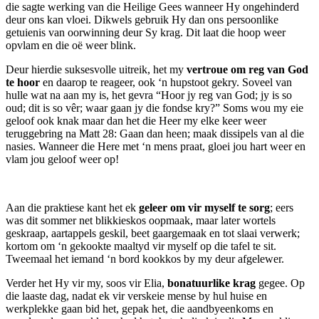
die sagte werking van die Heilige Gees wanneer Hy ongehinderd
deur ons kan vloei. Dikwels gebruik Hy dan ons persoonlike
getuienis van oorwinning deur Sy krag. Dit laat die hoop weer
opvlam en die oë weer blink.
Deur hierdie suksesvolle uitreik, het my
vertroue om reg van God
te hoor
en daarop te reageer, ook ‘n hupstoot gekry. Soveel van
hulle wat na aan my is, het gevra “Hoor jy reg van God; jy is so
oud; dit is so vêr; waar gaan jy die fondse kry?” Soms wou my eie
geloof ook knak maar dan het die Heer my elke keer weer
teruggebring na Matt 28: Gaan dan heen; maak dissipels van al die
nasies. Wanneer die Here met ‘n mens praat, gloei jou hart weer en
vlam jou geloof weer op!
Aan die praktiese kant het ek
geleer om vir myself te sorg
; eers
was dit sommer net blikkieskos oopmaak, maar later wortels
geskraap, aartappels geskil, beet gaargemaak en tot slaai verwerk;
kortom om ‘n gekookte maaltyd vir myself op die tafel te sit.
Tweemaal het iemand ‘n bord kookkos by my deur afgelewer.
Verder het Hy vir my, soos vir Elia,
bonatuurlike krag
gegee. Op
die laaste dag, nadat ek vir verskeie mense by hul huise en
werkplekke gaan bid het, gepak het, die aandbyeenkoms en