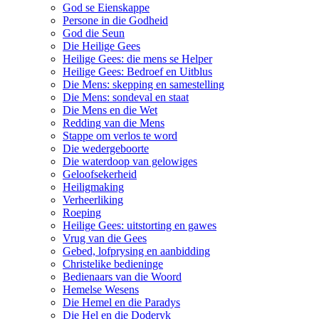
God se Eienskappe
Persone in die Godheid
God die Seun
Die Heilige Gees
Heilige Gees: die mens se Helper
Heilige Gees: Bedroef en Uitblus
Die Mens: skepping en samestelling
Die Mens: sondeval en staat
Die Mens en die Wet
Redding van die Mens
Stappe om verlos te word
Die wedergeboorte
Die waterdoop van gelowiges
Geloofsekerheid
Heiligmaking
Verheerliking
Roeping
Heilige Gees: uitstorting en gawes
Vrug van die Gees
Gebed, lofprysing en aanbidding
Christelike bedieninge
Bedienaars van die Woord
Hemelse Wesens
Die Hemel en die Paradys
Die Hel en die Doderyk