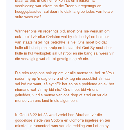
Maar as ons in die hemel kon sit en inluister na
voorbidding wat inkom na die Troon vir regerings en
hooggeplaastes, sal daar nie dalk lang periodes van totale
stilte wees nie?
Wanneer ons vir regerings bid, moet ons nie versuim om
ook te bid vir elke Christen wat by die bedryf en bestuur
van staatsinstellings betrokke is nie. Ons moet bid dat
hulle uit hul dop sal kruip en toelaat dat God Sy sout deur
hulle in hul werksplek sal uitstrooi en nie bang sal wees vir
die vervolging wat dit tot gevolg mag hê nie.
Die teks roep ons ook op om vir alle mense te bid. ‘n Vrou
nader my op ‘n dag en vra of ek tog nie asseblief vir haar
sal bid nie want, sê sy: “Ek het so baie probleme en ek het
niemand wat vir my bid nie.” Ons moet bid vir ons
geliefdes, vir die mense van ons dorp of stad en vir die
mense van ons land in die algemeen.
In Gen 18:22 tot 33 word vertel hoe Abraham vir die
goddelose stede van Sodom en Gomorra ingetree en ten
minste instrumenteel was van die redding van Lot en sy