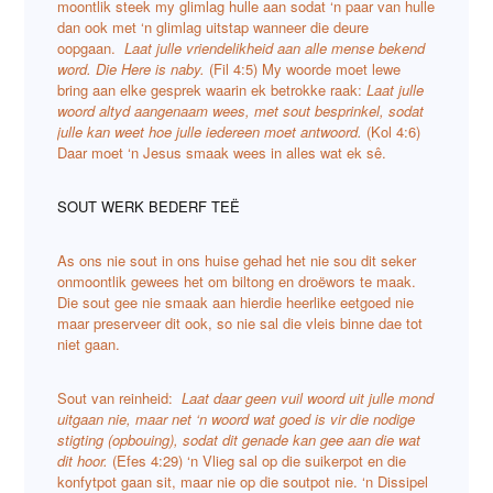
moontlik steek my glimlag hulle aan sodat ‘n paar van hulle
dan ook met ‘n glimlag uitstap wanneer die deure
oopgaan.
Laat julle vriendelikheid aan alle mense bekend
word. Die Here is naby.
(Fil 4:5) My woorde moet lewe
bring aan elke gesprek waarin ek betrokke raak:
Laat julle
woord altyd aangenaam wees, met sout besprinkel, sodat
julle kan weet hoe julle iedereen moet antwoord.
(Kol 4:6)
Daar moet ‘n Jesus smaak wees in alles wat ek sê.
SOUT WERK BEDERF TEË
As ons nie sout in ons huise gehad het nie sou dit seker
onmoontlik gewees het om biltong en droëwors te maak.
Die sout gee nie smaak aan hierdie heerlike eetgoed nie
maar preserveer dit ook, so nie sal die vleis binne dae tot
niet gaan.
Sout van reinheid:
Laat daar geen vuil woord uit julle mond
uitgaan nie, maar net ‘n woord wat goed is vir die nodige
stigting (opbouing), sodat dit genade kan gee aan die wat
dit hoor.
(Efes 4:29) ‘n Vlieg sal op die suikerpot en die
konfytpot gaan sit, maar nie op die soutpot nie. ‘n Dissipel