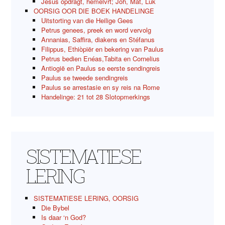
Jesus opdragt, hemelvrt; Joh, Mat, Luk
OORSIG OOR DIE BOEK HANDELINGE
Uitstorting van die Heilige Gees
Petrus genees, preek en word vervolg
Annanias, Saffira, diakens en Stéfanus
Filippus, Ethiòpiër en bekering van Paulus
Petrus bedien Enéas,Tabita en Cornelius
Antiogië en Paulus se eerste sendingreis
Paulus se tweede sendingreis
Paulus se arrestasie en sy reis na Rome
Handelinge: 21 tot 28 Slotopmerkings
SISTEMATIESE
LERING
SISTEMATIESE LERING, OORSIG
Die Bybel
Is daar ‘n God?