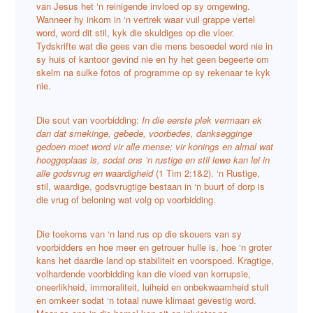
van Jesus het ‘n reinigende invloed op sy omgewing.
Wanneer hy inkom in ‘n vertrek waar vuil grappe vertel
word, word dit stil, kyk die skuldiges op die vloer.
Tydskrifte wat die gees van die mens besoedel word nie in
sy huis of kantoor gevind nie en hy het geen begeerte om
skelm na sulke fotos of programme op sy rekenaar te kyk
nie.
Die sout van voorbidding:
In die eerste plek vermaan ek
dan dat smekinge, gebede, voorbedes, danksegginge
gedoen moet word vir alle mense; vir konings en almal wat
hooggeplaas is, sodat ons ‘n rustige en stil lewe kan lei in
alle godsvrug en waardigheid
(1 Tim 2:1&2). ‘n Rustige,
stil, waardige, godsvrugtige bestaan in ‘n buurt of dorp is
die vrug of beloning wat volg op voorbidding.
Die toekoms van ‘n land rus op die skouers van sy
voorbidders en hoe meer en getrouer hulle is, hoe ‘n groter
kans het daardie land op stabiliteit en voorspoed. Kragtige,
volhardende voorbidding kan die vloed van korrupsie,
oneerlikheid, immoraliteit, luiheid en onbekwaamheid stuit
en omkeer sodat ‘n totaal nuwe klimaat gevestig word.