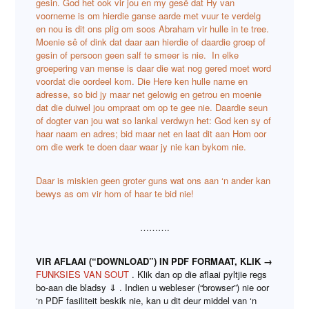
gesin. God het ook vir jou en my gesê dat Hy van
voorneme is om hierdie ganse aarde met vuur te verdelg
en nou is dit ons plig om soos Abraham vir hulle in te tree.
Moenie sê of dink dat daar aan hierdie of daardie groep of
gesin of persoon geen salf te smeer is nie. In elke
groepering van mense is daar die wat nog gered moet word
voordat die oordeel kom. Die Here ken hulle name en
adresse, so bid jy maar net gelowig en getrou en moenie
dat die duiwel jou ompraat om op te gee nie. Daardie seun
of dogter van jou wat so lankal verdwyn het: God ken sy of
haar naam en adres; bid maar net en laat dit aan Hom oor
om die werk te doen daar waar jy nie kan bykom nie.
Daar is miskien geen groter guns wat ons aan ‘n ander kan
bewys as om vir hom of haar te bid nie!
……….
VIR AFLAAI (“DOWNLOAD”) IN PDF FORMAAT, KLIK →
FUNKSIES VAN SOUT
. Klik dan op die aflaai pyltjie regs
bo-aan die bladsy ⇓ . Indien u webleser (“browser”) nie oor
‘n PDF fasiliteit beskik nie, kan u dit deur middel van ‘n