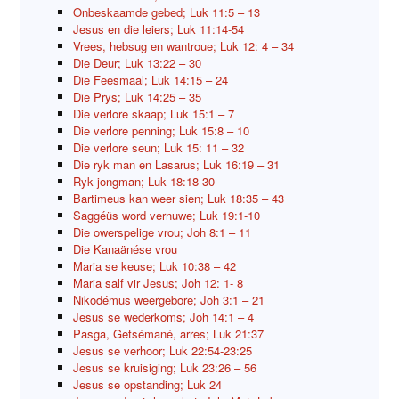
Onbeskaamde gebed; Luk 11:5 – 13
Jesus en die leiers; Luk 11:14-54
Vrees, hebsug en wantroue; Luk 12: 4 – 34
Die Deur; Luk 13:22 – 30
Die Feesmaal; Luk 14:15 – 24
Die Prys; Luk 14:25 – 35
Die verlore skaap; Luk 15:1 – 7
Die verlore penning; Luk 15:8 – 10
Die verlore seun; Luk 15: 11 – 32
Die ryk man en Lasarus; Luk 16:19 – 31
Ryk jongman; Luk 18:18-30
Bartimeus kan weer sien; Luk 18:35 – 43
Saggéüs word vernuwe; Luk 19:1-10
Die owerspelige vrou; Joh 8:1 – 11
Die Kanaänése vrou
Maria se keuse; Luk 10:38 – 42
Maria salf vir Jesus; Joh 12: 1- 8
Nikodémus weergebore; Joh 3:1 – 21
Jesus se wederkoms; Joh 14:1 – 4
Pasga, Getsémané, arres; Luk 21:37
Jesus se verhoor; Luk 22:54-23:25
Jesus se kruisiging; Luk 23:26 – 56
Jesus se opstanding; Luk 24