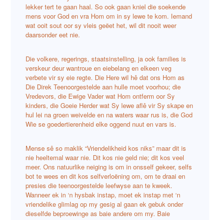
lekker tert te gaan haal. So ook gaan kniel die soekende
mens voor God en vra Hom om in sy lewe te kom. Iemand
wat ooit sout oor sy vleis geëet het, wil dit nooit weer
daarsonder eet nie.
Die volkere, regerings, staatsinstelling, ja ook families is
verskeur deur wantroue en eiebelang en elkeen veg
verbete vir sy eie regte. Die Here wil hê dat ons Hom as
Die Direk Teenoorgestelde aan hulle moet voorhou; die
Vredevors, die Ewige Vader wat Hom ontferm oor Sy
kinders, die Goeie Herder wat Sy lewe aflê vir Sy skape en
hul lei na groen weivelde en na waters waar rus is, die God
Wie se goedertierenheid elke oggend nuut en vars is.
Mense sê so maklik “Vriendelikheid kos niks” maar dit is
nie heeltemal waar nie. Dit kos nie geld nie; dit kos veel
meer. Ons natuurlike neiging is om in onsself gekeer, selfs
bot te wees en dit kos selfverloëning om, om te draai en
presies die teenoorgestelde leefwyse aan te kweek.
Wanneer ek in ‘n hysbak instap, moet ek instap met ‘n
vriendelike glimlag op my gesig al gaan ek gebuk onder
dieselfde beproewinge as baie andere om my. Baie