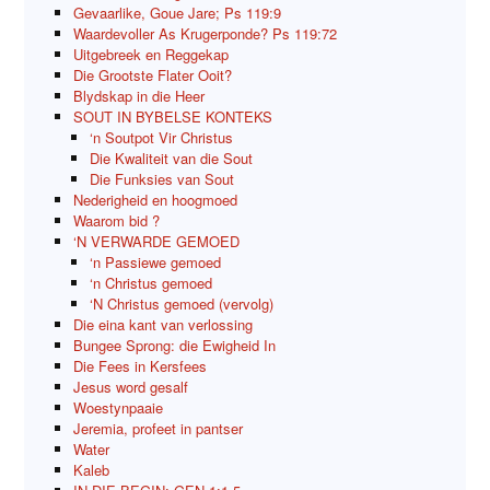
Gevaarlike, Goue Jare; Ps 119:9
Waardevoller As Krugerponde? Ps 119:72
Uitgebreek en Reggekap
Die Grootste Flater Ooit?
Blydskap in die Heer
SOUT IN BYBELSE KONTEKS
‘n Soutpot Vir Christus
Die Kwaliteit van die Sout
Die Funksies van Sout
Nederigheid en hoogmoed
Waarom bid ?
‘N VERWARDE GEMOED
‘n Passiewe gemoed
‘n Christus gemoed
‘N Christus gemoed (vervolg)
Die eina kant van verlossing
Bungee Sprong: die Ewigheid In
Die Fees in Kersfees
Jesus word gesalf
Woestynpaaie
Jeremia, profeet in pantser
Water
Kaleb