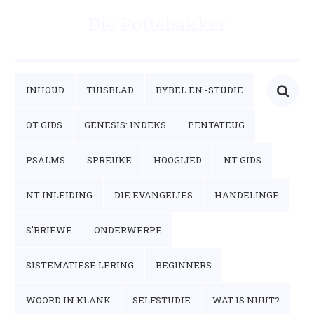
Die Pottebakker
INHOUD
TUISBLAD
BYBEL EN -STUDIE
OT GIDS
GENESIS: INDEKS
PENTATEUG
PSALMS
SPREUKE
HOOGLIED
NT GIDS
NT INLEIDING
DIE EVANGELIES
HANDELINGE
S’BRIEWE
ONDERWERPE
SISTEMATIESE LERING
BEGINNERS
WOORD IN KLANK
SELFSTUDIE
WAT IS NUUT?