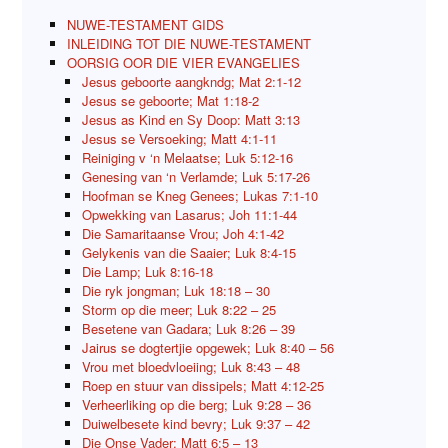
NUWE-TESTAMENT GIDS
INLEIDING TOT DIE NUWE-TESTAMENT
OORSIG OOR DIE VIER EVANGELIES
Jesus geboorte aangkndg; Mat 2:1-12
Jesus se geboorte; Mat 1:18-2
Jesus as Kind en Sy Doop: Matt 3:13
Jesus se Versoeking; Matt 4:1-11
Reiniging v ‘n Melaatse; Luk 5:12-16
Genesing van ‘n Verlamde; Luk 5:17-26
Hoofman se Kneg Genees; Lukas 7:1-10
Opwekking van Lasarus; Joh 11:1-44
Die Samaritaanse Vrou; Joh 4:1-42
Gelykenis van die Saaier; Luk 8:4-15
Die Lamp; Luk 8:16-18
Die ryk jongman; Luk 18:18 – 30
Storm op die meer; Luk 8:22 – 25
Besetene van Gadara; Luk 8:26 – 39
Jairus se dogtertjie opgewek; Luk 8:40 – 56
Vrou met bloedvloeiing; Luk 8:43 – 48
Roep en stuur van dissipels; Matt 4:12-25
Verheerliking op die berg; Luk 9:28 – 36
Duiwelbesete kind bevry; Luk 9:37 – 42
Die Onse Vader; Matt 6:5 – 13