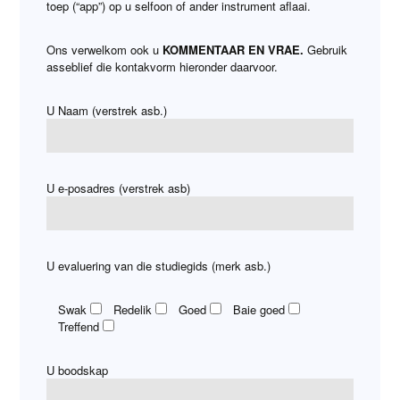
toep (“app”) op u selfoon of ander instrument aflaai.
Ons verwelkom ook u
KOMMENTAAR EN VRAE.
Gebruik
asseblief die kontakvorm hieronder daarvoor.
U Naam (verstrek asb.)
U e-posadres (verstrek asb)
U evaluering van die studiegids (merk asb.)
Swak
Redelik
Goed
Baie goed
Treffend
U boodskap