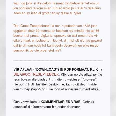
wat nog jonk in die geloof is maar tog behoefte het om uit
jou oorvloed te kom skep. En so word jou tafel ‘n tafel van
seën en sy blad al groter en sy disse al ryker.
Die “Groot Resepteboek” is oor ‘n periode van 1535 jaar
opgteken deur 39 manne en beslaan nie minder nie as 66
boeke met prosa, digkuns, spreuke en wat meer; iets vir
elke smaak en behoefte. Hoe lyk dit, het dit nie tyd geword
dat jy dit van hoek tot kant begin deurwerk en elke resep
persoonlik op die proef stel nie?
VIR AFLAAI (“DOWNLOAD”) IN PDF FORMAAT, KLIK →
DIE GROOT RESEPTEBOEK
. Klik dan op die aflaai pyltjie
regs bo-aan die bladsy ⇓ . Indien u webleser (“browser”)
nie oor ‘n PDF fasiliteit beskik nie, kan u dit deur middel
van ‘n toep (“app”) op u selfoon of ander instrument aflaai.
Ons verwelkom u
KOMMENTAAR EN VRAE.
Gebruik
asseblief die kontakvorm hieronder daarvoor.