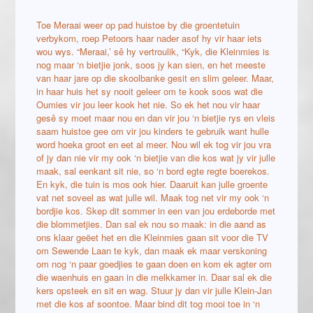
Toe Meraai weer op pad huistoe by die groentetuin
verbykom, roep Petoors haar nader asof hy vir haar iets
wou wys. “Meraai,’ sê hy vertroulik, “Kyk, die Kleinmies is
nog maar ‘n bietjie jonk, soos jy kan sien, en het meeste
van haar jare op die skoolbanke gesit en slim geleer. Maar,
in haar huis het sy nooit geleer om te kook soos wat die
Oumies vir jou leer kook het nie. So ek het nou vir haar
gesê sy moet maar nou en dan vir jou ‘n bietjie rys en vleis
saam huistoe gee om vir jou kinders te gebruik want hulle
word hoeka groot en eet al meer. Nou wil ek tog vir jou vra
of jy dan nie vir my ook ‘n bietjie van die kos wat jy vir julle
maak, sal eenkant sit nie, so ‘n bord egte regte boerekos.
En kyk, die tuin is mos ook hier. Daaruit kan julle groente
vat net soveel as wat julle wil. Maak tog net vir my ook ‘n
bordjie kos. Skep dit sommer in een van jou erdeborde met
die blommetjies. Dan sal ek nou so maak: in die aand as
ons klaar geëet het en die Kleinmies gaan sit voor die TV
om Sewende Laan te kyk, dan maak ek maar verskoning
om nog ‘n paar goedjies te gaan doen en kom ek agter om
die waenhuis en gaan in die melkkamer in. Daar sal ek die
kers opsteek en sit en wag. Stuur jy dan vir julle Klein-Jan
met die kos af soontoe. Maar bind dit tog mooi toe in ‘n