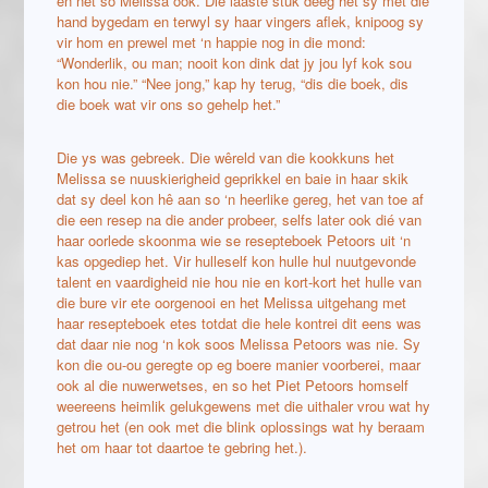
en net so Melissa ook. Die laaste stuk deeg het sy met die
hand bygedam en terwyl sy haar vingers aflek, knipoog sy
vir hom en prewel met ‘n happie nog in die mond:
“Wonderlik, ou man; nooit kon dink dat jy jou lyf kok sou
kon hou nie.” “Nee jong,” kap hy terug, “dis die boek, dis
die boek wat vir ons so gehelp het.”
Die ys was gebreek. Die wêreld van die kookkuns het
Melissa se nuuskierigheid geprikkel en baie in haar skik
dat sy deel kon hê aan so ‘n heerlike gereg, het van toe af
die een resep na die ander probeer, selfs later ook dié van
haar oorlede skoonma wie se resepteboek Petoors uit ‘n
kas opgediep het. Vir hulleself kon hulle hul nuutgevonde
talent en vaardigheid nie hou nie en kort-kort het hulle van
die bure vir ete oorgenooi en het Melissa uitgehang met
haar resepteboek etes totdat die hele kontrei dit eens was
dat daar nie nog ‘n kok soos Melissa Petoors was nie. Sy
kon die ou-ou geregte op eg boere manier voorberei, maar
ook al die nuwerwetses, en so het Piet Petoors homself
weereens heimlik gelukgewens met die uithaler vrou wat hy
getrou het (en ook met die blink oplossings wat hy beraam
het om haar tot daartoe te gebring het.).