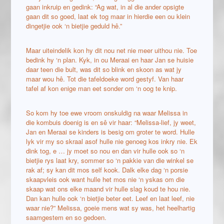
gaan inkruip en gedink: “Ag wat, in al die ander opsigte
gaan dit so goed, laat ek tog maar in hierdie een ou klein
dingetjie ook ‘n bietjie geduld hê.”
Maar uiteindelik kon hy dit nou net nie meer uithou nie. Toe
bedink hy ‘n plan. Kyk, in ou Meraai en haar Jan se huisie
daar teen die bult, was dit so blink en skoon as wat jy
maar wou hê. Tot die tafeldoeke word gestyf. Van haar
tafel af kon enige man eet sonder om ‘n oog te knip.
So kom hy toe ewe vroom onskuldig na waar Melissa in
die kombuis doenig is en sê vir haar: “Melissa-lief, jy weet,
Jan en Meraai se kinders is besig om groter te word. Hulle
lyk vir my so skraal asof hulle nie genoeg kos inkry nie. Ek
dink tog, e … jy moet so nou en dan vir hulle ook so ‘n
bietjie rys laat kry, sommer so ‘n pakkie van die winkel se
rak af; sy kan dit mos self kook. Dalk elke dag ‘n porsie
skaapvleis ook want hulle het mos nie ‘n yskas om die
skaap wat ons elke maand vir hulle slag koud te hou nie.
Dan kan hulle ook ‘n bietjie beter eet. Leef en laat leef, nie
waar nie?” Melissa, goeie mens wat sy was, het heelhartig
saamgestem en so gedoen.