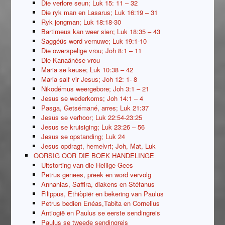
Die verlore seun; Luk 15: 11 – 32
Die ryk man en Lasarus; Luk 16:19 – 31
Ryk jongman; Luk 18:18-30
Bartimeus kan weer sien; Luk 18:35 – 43
Saggéüs word vernuwe; Luk 19:1-10
Die owerspelige vrou; Joh 8:1 – 11
Die Kanaänése vrou
Maria se keuse; Luk 10:38 – 42
Maria salf vir Jesus; Joh 12: 1- 8
Nikodémus weergebore; Joh 3:1 – 21
Jesus se wederkoms; Joh 14:1 – 4
Pasga, Getsémané, arres; Luk 21:37
Jesus se verhoor; Luk 22:54-23:25
Jesus se kruisiging; Luk 23:26 – 56
Jesus se opstanding; Luk 24
Jesus opdragt, hemelvrt; Joh, Mat, Luk
OORSIG OOR DIE BOEK HANDELINGE
Uitstorting van die Heilige Gees
Petrus genees, preek en word vervolg
Annanias, Saffira, diakens en Stéfanus
Filippus, Ethiòpiër en bekering van Paulus
Petrus bedien Enéas,Tabita en Cornelius
Antiogië en Paulus se eerste sendingreis
Paulus se tweede sendingreis