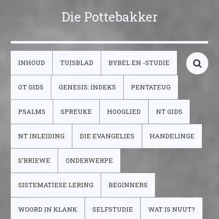
Die Pottebakker
INHOUD
TUISBLAD
BYBEL EN -STUDIE
OT GIDS
GENESIS: INDEKS
PENTATEUG
PSALMS
SPREUKE
HOOGLIED
NT GIDS
NT INLEIDING
DIE EVANGELIES
HANDELINGE
S’BRIEWE
ONDERWERPE
SISTEMATIESE LERING
BEGINNERS
WOORD IN KLANK
SELFSTUDIE
WAT IS NUUT?