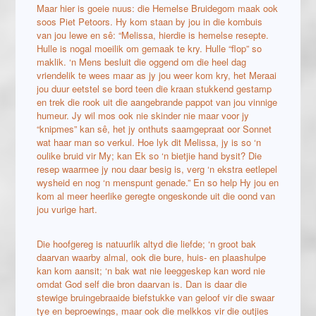
Maar hier is goeie nuus: die Hemelse Bruidegom maak ook
soos Piet Petoors. Hy kom staan by jou in die kombuis
van jou lewe en sê: “Melissa, hierdie is hemelse resepte.
Hulle is nogal moeilik om gemaak te kry. Hulle “flop” so
maklik. ‘n Mens besluit die oggend om die heel dag
vriendelik te wees maar as jy jou weer kom kry, het Meraai
jou duur eetstel se bord teen die kraan stukkend gestamp
en trek die rook uit die aangebrande pappot van jou vinnige
humeur. Jy wil mos ook nie skinder nie maar voor jy
“knipmes” kan sê, het jy onthuts saamgepraat oor Sonnet
wat haar man so verkul. Hoe lyk dit Melissa, jy is so ‘n
oulike bruid vir My; kan Ek so ‘n bietjie hand bysit? Die
resep waarmee jy nou daar besig is, verg ‘n ekstra eetlepel
wysheid en nog ‘n menspunt genade.” En so help Hy jou en
kom al meer heerlike geregte ongeskonde uit die oond van
jou vurige hart.
Die hoofgereg is natuurlik altyd die liefde; ‘n groot bak
daarvan waarby almal, ook die bure, huis- en plaashulpe
kan kom aansit; ‘n bak wat nie leeggeskep kan word nie
omdat God self die bron daarvan is. Dan is daar die
stewige bruingebraaide biefstukke van geloof vir die swaar
tye en beproewings, maar ook die melkkos vir die outjies