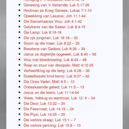
Genesing van ‘n Verlamde; Luk 5:17-26
Hoofman se Kneg Genees; Lukas 7:1-10
Opwekking van Lasarus; Joh 11:1-44
Die Samaritaanse Vrou; Joh 4:1-42
Gelykenis van die Saaier; Luk 8:4-15
Die Lamp; Luk 8:16-18
Die ryk jongman; Luk 18:18 – 30
Storm op die meer; Luk 8:22 – 25
Besetene van Gadara; Luk 8:26 – 39
Jairus se dogtertjie opgewek; Luk 8:40 – 56
Vrou met bloedvloeiing; Luk 8:43 – 48
Roep en stuur van dissipels; Matt 4:12-25
Verheerliking op die berg; Luk 9:28 – 36
Duiwelbesete kind bevry; Luk 9:37 – 42
Die Onse Vader; Matt 6:5 – 13
Onbeskaamde gebed; Luk 11:5 – 13
Jesus en die leiers; Luk 11:14-54
Vrees, hebsug en wantroue; Luk 12: 4 – 34
Die Deur; Luk 13:22 – 30
Die Feesmaal; Luk 14:15 – 24
Die Prys; Luk 14:25 – 35
Die verlore skaap; Luk 15:1 – 7
Die verlore penning; Luk 15:8 – 10