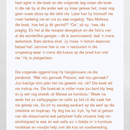
heel agter in die boek en die volgende dag staan die boek
in die rak by al die ander wat sy klaar gelees het; maar nog
geen nuwe disse op die tafel nie. Later kan hy homself nie
meer bedwing nie en vra so ewe ongeërg: “Nou Melissa,
die boek, hoe het jy dit gevind?” “Oe”, sê sy, “nee, dis
pragtig. Ek het al die resepte deurgekyk en die foto’s van
al die wonderlike geregte – dit is asemrowend, laat ‘n mens
watertand. Baie dankie skat. Jy moes ‘n fortuin daarvoor
betaal het! Jammer hier is nie ‘n restourant in die
omgewing waar ‘n mens dié kosse op die proef kon stel
nie.” Hy is platgeslaan.
Die volgende oggend loop hy hangskouers na die
perdestal. “Wat nóu gemaak Petoors, wat nou gemaak?
Jou kastige slim plan het nie gewerk nie, nê? Die boek wil
nie inskop nie. Die boekrak is voller maar jou bord bly leeg
en jy eet nog steeds uit Meraai se kombuis.” Week na
week het so verbygegaan en selfs sy bid vir die saak het
nie gehelp nie. So sit hy eendag eenkant op die werf op die
vleisblok en kopkrap. Hy dog toe so: kyk, hy het al gehoor
van die dorpsmanne wat partykeer hulle vrouens help om
skottelgoed te was en wat selfs so ‘n bietjie in ‘n kombuis
ronddraai en vroutjie help met die kos se voorbereiding,