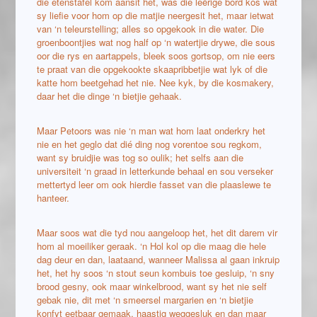
die etenstafel kom aansit het, was die leërige bord kos wat
sy liefie voor hom op die matjie neergesit het, maar ietwat
van ‘n teleurstelling; alles so opgekook in die water. Die
groenboontjies wat nog half op ‘n watertjie drywe, die sous
oor die rys en aartappels, bleek soos gortsop, om nie eers
te praat van die opgekookte skaapribbetjie wat lyk of die
katte hom beetgehad het nie. Nee kyk, by die kosmakery,
daar het die dinge ‘n bietjie gehaak.
Maar Petoors was nie ‘n man wat hom laat onderkry het
nie en het geglo dat dié ding nog vorentoe sou regkom,
want sy bruidjie was tog so oulik; het selfs aan die
universiteit ‘n graad in letterkunde behaal en sou verseker
mettertyd leer om ook hierdie fasset van die plaaslewe te
hanteer.
Maar soos wat die tyd nou aangeloop het, het dit darem vir
hom al moeiliker geraak. ‘n Hol kol op die maag die hele
dag deur en dan, laataand, wanneer Malissa al gaan inkruip
het, het hy soos ‘n stout seun kombuis toe gesluip, ‘n sny
brood gesny, ook maar winkelbrood, want sy het nie self
gebak nie, dit met ‘n smeersel margarien en ‘n bietjie
konfyt eetbaar gemaak, haastig weggesluk en dan maar