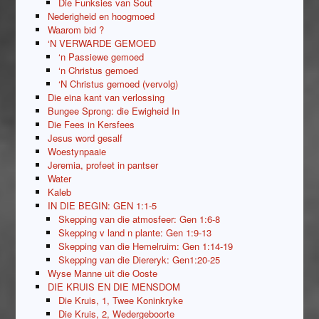
Die Funksies van Sout
Nederigheid en hoogmoed
Waarom bid ?
‘N VERWARDE GEMOED
‘n Passiewe gemoed
‘n Christus gemoed
‘N Christus gemoed (vervolg)
Die eina kant van verlossing
Bungee Sprong: die Ewigheid In
Die Fees in Kersfees
Jesus word gesalf
Woestynpaaie
Jeremia, profeet in pantser
Water
Kaleb
IN DIE BEGIN: GEN 1:1-5
Skepping van die atmosfeer: Gen 1:6-8
Skepping v land n plante: Gen 1:9-13
Skepping van die Hemelruim: Gen 1:14-19
Skepping van die Diereryk: Gen1:20-25
Wyse Manne uit die Ooste
DIE KRUIS EN DIE MENSDOM
Die Kruis, 1, Twee Koninkryke
Die Kruis, 2, Wedergeboorte