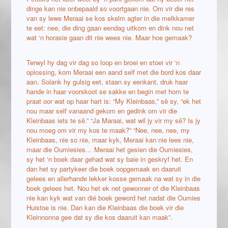
dinge kan nie onbepaald so voortgaan nie. Om vir die res
van sy lewe Meraai se kos skelm agter in die melkkamer
te eet: nee, die ding gaan eendag uitkom en dink nou net
wat ‘n horasie gaan dit nie wees nie. Maar hoe gemaak?
Terwyl hy dag vir dag so loop en broei en stoei vir ‘n
oplossing, kom Meraai een aand self met die bord kos daar
aan. Solank hy gulsig eet, staan sy eenkant, druk haar
hande in haar voorskoot se sakke en begin met hom te
praat oor wat op haar hart is: “My Kleinbaas,” sê sy, “ek het
nou maar self vanaand gekom en gedink om vir die
Kleinbaas iets te sê.” “Ja Maraai, wat wil jy vir my sê? Is jy
nou moeg om vir my kos te maak?” “Nee, nee, nee, my
Kleinbaas, nie so nie, maar kyk, Meraai kan nie lees nie,
maar die Oumiesies… Meraai het gesien die Oumiesies,
sy het ‘n boek daar gehad wat sy baie in geskryf het. En
dan het sy partykeer die boek oopgemaak en daaruit
gelees en allerhande lekker kosse gemaak na wat sy in die
boek gelees het. Nou het ek net gewonner of die Kleinbaas
nie kan kyk wat van dié boek geword het nadat die Oumies
Huistoe is nie. Dan kan die Kleinbaas die boek vir die
Kleinnonna gee dat sy die kos daaruit kan maak”.