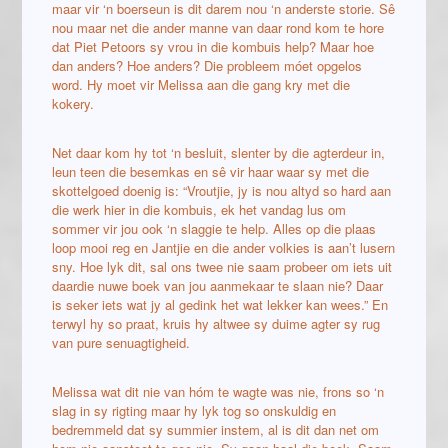
maar vir ‘n boerseun is dit darem nou ‘n anderste storie. Sê
nou maar net die ander manne van daar rond kom te hore
dat Piet Petoors sy vrou in die kombuis help? Maar hoe
dan anders? Hoe anders? Die probleem móet opgelos
word. Hy moet vir Melissa aan die gang kry met die
kokery.
Net daar kom hy tot ‘n besluit, slenter by die agterdeur in,
leun teen die besemkas en sê vir haar waar sy met die
skottelgoed doenig is: “Vroutjie, jy is nou altyd so hard aan
die werk hier in die kombuis, ek het vandag lus om
sommer vir jou ook ‘n slaggie te help. Alles op die plaas
loop mooi reg en Jantjie en die ander volkies is aan’t lusern
sny. Hoe lyk dit, sal ons twee nie saam probeer om iets uit
daardie nuwe boek van jou aanmekaar te slaan nie? Daar
is seker iets wat jy al gedink het wat lekker kan wees.” En
terwyl hy so praat, kruis hy altwee sy duime agter sy rug
van pure senuagtigheid.
Melissa wat dit nie van hóm te wagte was nie, frons so ‘n
slag in sy rigting maar hy lyk tog so onskuldig en
bedremmeld dat sy summier instem, al is dit dan net om