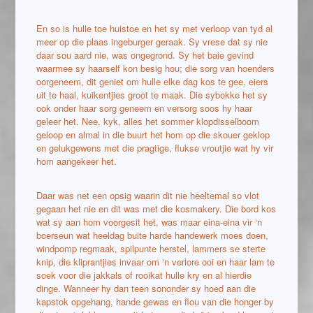
En so is hulle toe huistoe en het sy met verloop van tyd al
meer op die plaas ingeburger geraak. Sy vrese dat sy nie
daar sou aard nie, was ongegrond. Sy het baie gevind
waarmee sy haarself kon besig hou; die sorg van hoenders
oorgeneem, dit geniet om hulle elke dag kos te gee, eiers
uit te haal, kuikentjies groot te maak. Die sybokke het sy
ook onder haar sorg geneem en versorg soos hy haar
geleer het. Nee, kyk, alles het sommer klopdisselboom
geloop en almal in die buurt het hom op die skouer geklop
en gelukgewens met die pragtige, flukse vroutjie wat hy vir
hom aangekeer het.
Daar was net een opsig waarin dit nie heeltemal so vlot
gegaan het nie en dit was met die kosmakery. Die bord kos
wat sy aan hom voorgesit het, was maar eina-eina vir ‘n
boerseun wat heeldag buite harde handewerk moes doen,
windpomp regmaak, spilpunte herstel, lammers se sterte
knip, die kliprantjies invaar om ‘n verlore ooi en haar lam te
soek voor die jakkals of rooikat hulle kry en al hierdie
dinge. Wanneer hy dan teen sononder sy hoed aan die
kapstok opgehang, hande gewas en flou van die honger by