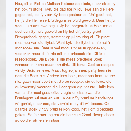
Nou, dit is Piet en Melissa Petoors se storie, maar ek en jy
het ook ‘n storie. Kyk, die dag toe jy jou lewe aan die Here
gegee het, toe jy voor Sy troon gestaan en “Ja” gesê het,
het jy die Hemelse Bruidegom se bruid geword. Daar het jul
saam ‘n nuwe lewe begin. Jy het oorgetrek na Hom toe en
deel van Sy huis geword en Hy het vir jou Sy groot
Resepteboek gegee, sommer op jul troudag al. Ek praat
mos nou van die Bybel. Want kyk, die Bybel is nie net ‘n
storieboek nie. Daar is wel mooi stories in opgeteken,
verseker, maar dit is nie nét ‘n storieboek nie. Dit is ‘n
resepteboek. Die Bybel is die mees praktiese Boek
waaraan ‘n mens maar kan dink. Dit bevat God se resepte
vir Sy Bruid se lewe. Maar, tog so jammer, party lees nie
eers die Boek nie. Andere lees hom, maar pas hom nie toe
nie; gaan maar voort met die ou resepte, die ou lewe, die
ou lewenstyl waaraan die Heer geen erg het nie. Hulle lees
van al die mooi geestelike vrugte en disse wat die
Bruidegom wil sien en wat Hy deur Sy bruid se handelinge
wil geniet, maar nee, dis verniet of sy dit wil toepas. Om
daardie Boek vir Sy bruid te kon koop, het Hom bloedgeld
gekos. So jammer tog om die hemelse Groot Resepteboek
so op die rak te sien staan.