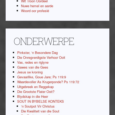
Wit Troon Oordeel
Nuwe hemel en aarde
Woord oor profesië
ONDERWERPE
Pinkster, ‘n Besondere Dag
Die Onregverdigste Verhoor Ooit
Vas, redes en riglyne
Gawes van die Gees
Jesus se kroning
Gevaarlike, Goue Jare; Ps 119:9
Waardevoller As Krugerponde? Ps 119:72
Uitgebreek en Reggekap
Die Grootste Flater Ooit?
Blydskap in die Heer
SOUT IN BYBELSE KONTEKS
‘n Soutpot Vir Christus
Die Kwaliteit van die Sout