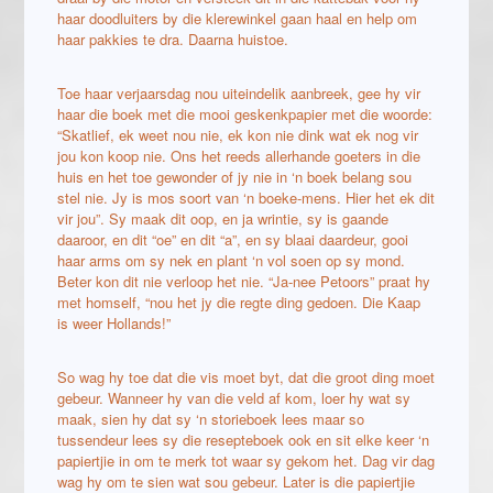
haar doodluiters by die klerewinkel gaan haal en help om
haar pakkies te dra. Daarna huistoe.
Toe haar verjaarsdag nou uiteindelik aanbreek, gee hy vir
haar die boek met die mooi geskenkpapier met die woorde:
“Skatlief, ek weet nou nie, ek kon nie dink wat ek nog vir
jou kon koop nie. Ons het reeds allerhande goeters in die
huis en het toe gewonder of jy nie in ‘n boek belang sou
stel nie. Jy is mos soort van ‘n boeke-mens. Hier het ek dit
vir jou”. Sy maak dit oop, en ja wrintie, sy is gaande
daaroor, en dit “oe” en dit “a”, en sy blaai daardeur, gooi
haar arms om sy nek en plant ‘n vol soen op sy mond.
Beter kon dit nie verloop het nie. “Ja-nee Petoors” praat hy
met homself, “nou het jy die regte ding gedoen. Die Kaap
is weer Hollands!”
So wag hy toe dat die vis moet byt, dat die groot ding moet
gebeur. Wanneer hy van die veld af kom, loer hy wat sy
maak, sien hy dat sy ‘n storieboek lees maar so
tussendeur lees sy die resepteboek ook en sit elke keer ‘n
papiertjie in om te merk tot waar sy gekom het. Dag vir dag
wag hy om te sien wat sou gebeur. Later is die papiertjie