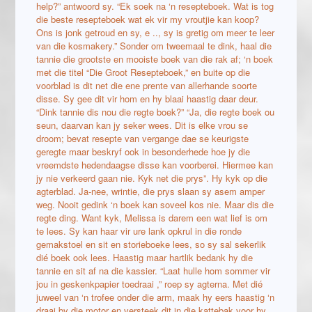
help?” antwoord sy. “Ek soek na ‘n resepteboek. Wat is tog
die beste resepteboek wat ek vir my vroutjie kan koop?
Ons is jonk getroud en sy, e .., sy is gretig om meer te leer
van die kosmakery.” Sonder om tweemaal te dink, haal die
tannie die grootste en mooiste boek van die rak af; ‘n boek
met die titel “Die Groot Resepteboek,” en buite op die
voorblad is dit net die ene prente van allerhande soorte
disse. Sy gee dit vir hom en hy blaai haastig daar deur.
“Dink tannie dis nou die regte boek?” “Ja, die regte boek ou
seun, daarvan kan jy seker wees. Dit is elke vrou se
droom; bevat resepte van vergange dae se keurigste
geregte maar beskryf ook in besonderhede hoe jy die
vreemdste hedendaagse disse kan voorberei. Hiermee kan
jy nie verkeerd gaan nie. Kyk net die prys”. Hy kyk op die
agterblad. Ja-nee, wrintie, die prys slaan sy asem amper
weg. Nooit gedink ‘n boek kan soveel kos nie. Maar dis die
regte ding. Want kyk, Melissa is darem een wat lief is om
te lees. Sy kan haar vir ure lank opkrul in die ronde
gemakstoel en sit en storieboeke lees, so sy sal sekerlik
dié boek ook lees. Haastig maar hartlik bedank hy die
tannie en sit af na die kassier. “Laat hulle hom sommer vir
jou in geskenkpapier toedraai ,” roep sy agterna. Met dié
juweel van ‘n trofee onder die arm, maak hy eers haastig ‘n
draai by die motor en versteek dit in die kattebak voor hy