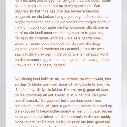
hom nie aanstoot te gee nie. Sy gaan haal die boek. Saam
blaai hulle dit deur en kom op ‘n wildspastei af . Wat
daárvan; hy het mos pas drie dae tevore ‘n blesbok
platgetrek en die karkas hang afgedroog in die koelkamer.
Koppe bymekaar lees hulle die voorskrifte sorgvuldig deur.
Hy kry ‘n voorskoot agter die kombuisdeur, glip dit aan en
sit af na die koelkamer om die regte snitte te gaan kry.
Terug in die kombuis word die vleis eers gaargemaak,
woord vir woord soos die boek sê, dan ook die deeg
volgens voorskrif voorberei en uiteindelik kom die twee
saam in die Pyrex-bak in die oond. Die temperatuur word
op die nommer reggestel en na ‘n goeie ruk se wag, lui die
klokkie en is die pastei gereed.
Nuuskierig haal hulle dit uit, en sowaar, so wrintiewaar, hier
en daar ‘n bietjie geskroei, maar dit lyk gladnie te sleg nie.
“Nee,” sê hy “dit lyk te lekker. Kom ek en jy gaan sit daar
op die voorstoep en eet elkeen ‘n stuk dat ons kan proe
hoe dit smaak.” So gaan sit hulle toe daar soos twee
onnutsige kinders, elk met ‘n groot stuk pastei in ‘n bord op
die skoot en ‘n beker koffie daarby en eet vir ‘n vale; eet en
skep weer en eet totdat net die krummels in die bak oorbly.
Nooit tevore het Petoors so lekker in sy eie huis geëet nie