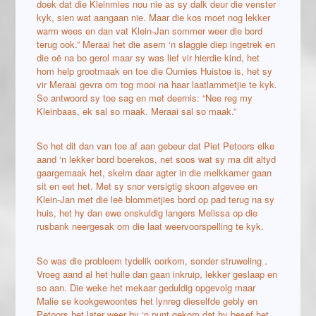
doek dat die Kleinmies nou nie as sy dalk deur die venster
kyk, sien wat aangaan nie. Maar die kos moet nog lekker
warm wees en dan vat Klein-Jan sommer weer die bord
terug ook.” Meraai het die asem ‘n slaggie diep ingetrek en
die oë na bo gerol maar sy was lief vir hierdie kind, het
hom help grootmaak en toe die Oumies Huistoe is, het sy
vir Meraai gevra om tog mooi na haar laatlammetjie te kyk.
So antwoord sy toe sag en met deernis: “Nee reg my
Kleinbaas, ek sal so maak. Meraai sal so maak.”
So het dit dan van toe af aan gebeur dat Piet Petoors elke
aand ‘n lekker bord boerekos, net soos wat sy ma dit altyd
gaargemaak het, skelm daar agter in die melkkamer gaan
sit en eet het. Met sy snor versigtig skoon afgevee en
Klein-Jan met die leë blommetjies bord op pad terug na sy
huis, het hy dan ewe onskuldig langers Melissa op die
rusbank neergesak om die laat weervoorspelling te kyk.
So was die probleem tydelik oorkom, sonder struweling .
Vroeg aand al het hulle dan gaan inkruip, lekker geslaap en
so aan. Die weke het mekaar geduldig opgevolg maar
Malie se kookgewoontes het lynreg dieselfde gebly en
Petoors het later weer by ‘n punt gekom dat hy besef het