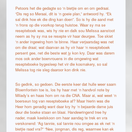
Petoors het die gedagte so ‘n bietjie om en om gedraai.
“Dis reg so Meraai, dit is ‘n goeie plan,” antwoord hy. “Ek
sal dink hoe ek die ding kan doen”. So is hy die aand met
‘n frons op die voorkop terug huistoe. Waar sy ma se
resepteboek was, wis hy nie en dalk sou Melissa aanstoot
neem as hy sy ma se resepte vir haar deurgee. Toe skiet
‘n ander ingewing hom te binne. Haar verjaarsdag was net
om die draai; wat daarvan as hy vir haar ‘n resepteboek
persent gee, net die beste wat jy kon kry. Daar was darem
mos ook ander boervrouens in die omgewing wat
resepteboeke bygesleep het vir die kosmakery, so sal
Melissa tog nie sleg daaroor kon dink nie.
So gedink, so gedoen. Die eerste keer dat hulle weer saam
Bloemfontein toe is, los hy haar met ‘n handvol note by
Milady’s en haas hom om na die CNA. Maar ai, wat weet ‘n
boerseun tog van resepteboeke af? Maar hierin was die
Heer hom genadig want daar kry hy ‘n bejaarde dame juis
deur die boeke staan en blaai. Handewringend tree hy
nader, maak keelskoon om haar aandag te trek en vra
verskonend: “Ag tannie, sal tannie nou omgee as ek net ‘n
bietjie raad vra?” “Nee, jongman, dis reg, waarmee kan ek