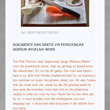
DIE GROOT RESEPTEBOEK
DOKUMENTE KAN GRATIS VIR PERSOONLIKE
GEBRUIK AFGELAAI WORD
Toe Piet Petoors laas September langs Melissa Malan
voor die preekstoel staan, was sy glimlag so breed soos
die sekelmaan. En so het dit gebly. Die man was darem
baie in sy skik met hierdie stadsbruid wat hy, as boerseun,
kon aankeer en saam terugneem plaas toe. Hy was hoeka
ook nie meer jonk nie, reeds by die 28 gesleep want hy
wou eers die boerdery mooi laat vlot en die plaashuis
netjies in orde kry voor hy trou. Nooit het hy kon dink dat
hy so ‘n mooi bruidjie voor die stadsjapies sou kon
wegraap nie; ‘n bruid wat elke jong boer in die distrik hom
sou beny.