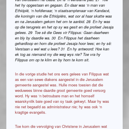
het hy opgestaan en gegaan. En daar was ‘n man van
Ethiópië, ‘n hofdienaar, ‘n staatsamptenaar van Kandacé,
die koningin van die Ethiópiërs, wat oor al haar skatte was
en na Jerusalem gekom het om te aanbid. 28 En hy was
op die terugreis en het op sy wa gesit en die profeet Jesaja
gelees. 29 Toe sê die Gees vir Filippus: Gaan daarheen
en bly by daardie wa. 30 En Filippus het daarheen
gehardloop en hom die profeet Jesaja hoor lees; en hy sê:
Verstaan u wel wat u lees? 31 En hy antwoord: Hoe kan
ek tog as niemand my die weg wys nie? Toe vra hy
Filippus om op te klim en by hom te kom sit.
In die vorige studie het ons eers gelees van Filippus wat
as een van sewe diakens aangestel in die Jerusalem
gemeente aangestel was. Hulle moes toesien dat die
weduwees binne daardie groot gemeente goed versorg
word. Hy was ‘n betroubare man en het homself
waarskynlik baie goed van sy taak gekwyt. Maar hy was
nie net begaafd as administrateur nie; hy was ook ‘n
kragtige evangelis.
Toe kom die vervolging van Christene in Jerusalem wat