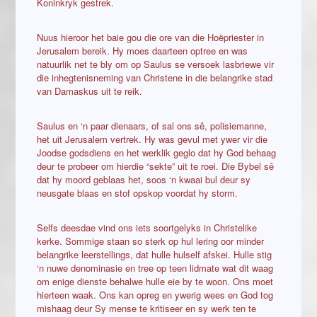
Koninkryk gestrek.
Nuus hieroor het baie gou die ore van die Hoëpriester in
Jerusalem bereik. Hy moes daarteen optree en was
natuurlik net te bly om op Saulus se versoek lasbriewe vir
die inhegtenisneming van Christene in die belangrike stad
van Damaskus uit te reik.
Saulus en ‘n paar dienaars, of sal ons sê, polisiemanne,
het uit Jerusalem vertrek. Hy was gevul met ywer vir die
Joodse godsdiens en het werklik geglo dat hy God behaag
deur te probeer om hierdie “sekte” uit te roei. Die Bybel sê
dat hy moord geblaas het, soos ‘n kwaai bul deur sy
neusgate blaas en stof opskop voordat hy storm.
Selfs deesdae vind ons iets soortgelyks in Christelike
kerke. Sommige staan so sterk op hul lering oor minder
belangrike leerstellings, dat hulle hulself afskei. Hulle stig
‘n nuwe denominasie en tree op teen lidmate wat dit waag
om enige dienste behalwe hulle eie by te woon. Ons moet
hierteen waak. Ons kan opreg en ywerig wees en God tog
mishaag deur Sy mense te kritiseer en sy werk ten te