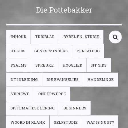
Die Pottebakker
INHOUD
TUISBLAD
BYBEL EN -STUDIE
OT GIDS
GENESIS: INDEKS
PENTATEUG
PSALMS
SPREUKE
HOOGLIED
NT GIDS
NT INLEIDING
DIE EVANGELIES
HANDELINGE
S’BRIEWE
ONDERWERPE
SISTEMATIESE LERING
BEGINNERS
WOORD IN KLANK
SELFSTUDIE
WAT IS NUUT?