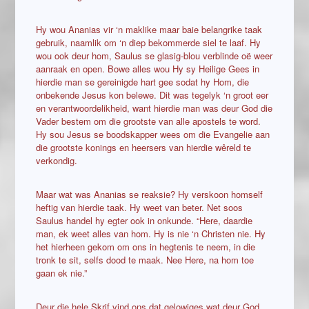
Hy wou Ananias vir ‘n maklike maar baie belangrike taak
gebruik, naamlik om ‘n diep bekommerde siel te laaf. Hy
wou ook deur hom, Saulus se glasig-blou verblinde oë weer
aanraak en open. Bowe alles wou Hy sy Heilige Gees in
hierdie man se gereinigde hart gee sodat hy Hom, die
onbekende Jesus kon belewe. Dit was tegelyk ‘n groot eer
en verantwoordelikheid, want hierdie man was deur God die
Vader bestem om die grootste van alle apostels te word.
Hy sou Jesus se boodskapper wees om die Evangelie aan
die grootste konings en heersers van hierdie wêreld te
verkondig.
Maar wat was Ananias se reaksie? Hy verskoon homself
heftig van hierdie taak. Hy weet van beter. Net soos
Saulus handel hy egter ook in onkunde. “Here, daardie
man, ek weet alles van hom. Hy is nie ‘n Christen nie. Hy
het hierheen gekom om ons in hegtenis te neem, in die
tronk te sit, selfs dood te maak. Nee Here, na hom toe
gaan ek nie.”
Deur die hele Skrif vind ons dat gelowiges wat deur God