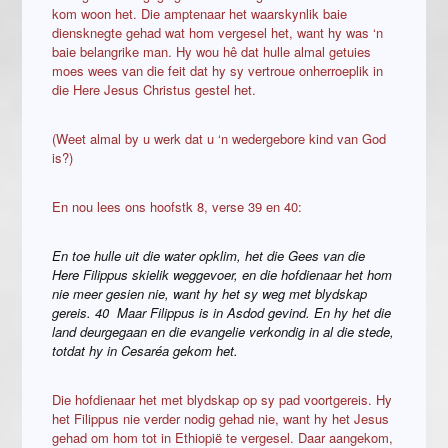
kom woon het. Die amptenaar het waarskynlik baie
diensknegte gehad wat hom vergesel het, want hy was ‘n
baie belangrike man. Hy wou hê dat hulle almal getuies
moes wees van die feit dat hy sy vertroue onherroeplik in
die Here Jesus Christus gestel het.
(Weet almal by u werk dat u ‘n wedergebore kind van God
is?)
En nou lees ons hoofstk 8, verse 39 en 40:
En toe hulle uit die water opklim, het die Gees van die
Here Filippus skielik weggevoer, en die hofdienaar het hom
nie meer gesien nie, want hy het sy weg met blydskap
gereis. 40 Maar Filippus is in Asdod gevind. En hy het die
land deurgegaan en die evangelie verkondig in al die stede,
totdat hy in Cesaréa gekom het.
Die hofdienaar het met blydskap op sy pad voortgereis. Hy
het Filippus nie verder nodig gehad nie, want hy het Jesus
gehad om hom tot in Ethiopië te vergesel. Daar aangekom,