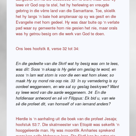
lewe vir God oop te stel, het hy herlewing en vreugde
gebring in die vêrre land van die Samaritane. Toe, skielik
het hy langs ‘n baie hoë amptenaar op sy wa gesit en die
Evangelie met hom gedeel. Hy was daar buite op ‘n verlate
pad waar sy gemeente hom nie gesien het nie, maar orals
was hy getrou besig om die werk van God te doen.
Ons lees hoofstk 8, verse 32 tot 34:
En die gedeelte van die Skrif wat hy besig was om te lees,
was dít: Soos ‘n skaap is Hy gelei om geslag te word, en
soos ‘n lam wat stom is voor die een wat hom skeer, so
maak Hy sy mond nie oop nie. 33 In sy vernedering is sy
oordeel weggeneem, en wie sal sy geslag beskrywe? Want
sy lewe word van die aarde weggeneem. 34 En die
hofdienaar antwoord en sê vir Filippus: Ek bid u, van wie
sê die profeet dit, van homself of van iemand anders?
Hierdie is ‘n aanhaling uit die boek van die profeet Jesaja;
hoofstuk 53:7. Die skatmeester van Etiopië was sekerlik ‘n
hooggeleerde man. Hy was moontlik Amharies sprekend
maar kon selfs Hebreeus lees. Die Skrif kon hy egter nie