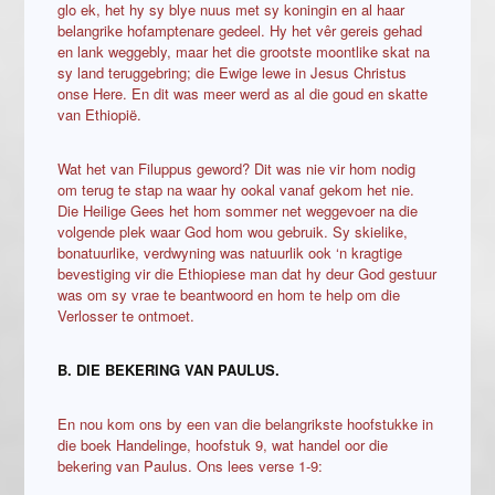
glo ek, het hy sy blye nuus met sy koningin en al haar
belangrike hofamptenare gedeel. Hy het vêr gereis gehad
en lank weggebly, maar het die grootste moontlike skat na
sy land teruggebring; die Ewige lewe in Jesus Christus
onse Here. En dit was meer werd as al die goud en skatte
van Ethiopië.
Wat het van Filuppus geword? Dit was nie vir hom nodig
om terug te stap na waar hy ookal vanaf gekom het nie.
Die Heilige Gees het hom sommer net weggevoer na die
volgende plek waar God hom wou gebruik. Sy skielike,
bonatuurlike, verdwyning was natuurlik ook ‘n kragtige
bevestiging vir die Ethiopiese man dat hy deur God gestuur
was om sy vrae te beantwoord en hom te help om die
Verlosser te ontmoet.
B. DIE BEKERING VAN PAULUS.
En nou kom ons by een van die belangrikste hoofstukke in
die boek Handelinge, hoofstuk 9, wat handel oor die
bekering van Paulus. Ons lees verse 1-9: