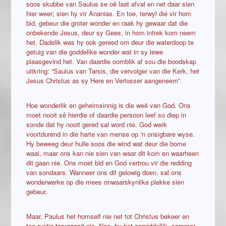
soos skubbe van Saulus se oë laat afval en net daar sien
hier weer; sien hy vir Ananias. En toe, terwyl dié vir hom
bid, gebeur die groter wonder en raak hy gewaar dat die
onbekende Jesus, deur sy Gees, in hom intrek kom neem
het. Dadelik was hy ook gereed om deur die waterdoop te
getuig van die goddelike wonder wat in sy lewe
plaasgevind het. Van daardie oomblik af sou die boodskap
uitkring: “Saulus van Tarsis, die vervolger van die Kerk, het
Jesus Christus as sy Here en Verlosser aangeneem”.
Hoe wonderlik en geheimsinnig is die weë van God. Ons
moet nooit sê hierdie of daardie persoon leef so diep in
sonde dat hy nooit gered sal word nie. God werk
voortdurend in die harte van mense op ‘n onsigbare wyse.
Hy beweeg deur hulle soos die wind wat deur die bome
waai, maar ons kan nie sien van waar dit kom en waarheen
dit gaan nie. Ons moet bid en God vertrou vir die redding
van sondaars. Wanneer ons dit gelowig doen, sal ons
wonderwerke op die mees onwaarskynlike plekke sien
gebeur.
Maar, Paulus het homself nie net tot Christus bekeer en
toe rustig teruggesit nie. Nee, hy het onmiddellik, sommer