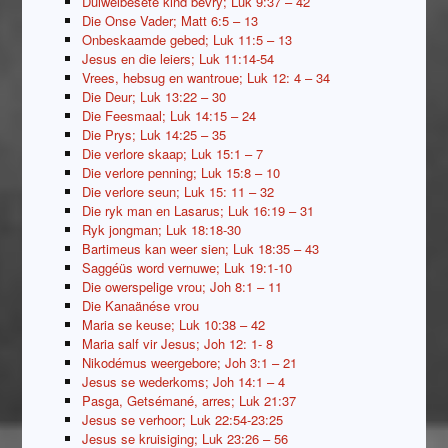
Duiwelbesete kind bevry; Luk 9:37 – 42
Die Onse Vader; Matt 6:5 – 13
Onbeskaamde gebed; Luk 11:5 – 13
Jesus en die leiers; Luk 11:14-54
Vrees, hebsug en wantroue; Luk 12: 4 – 34
Die Deur; Luk 13:22 – 30
Die Feesmaal; Luk 14:15 – 24
Die Prys; Luk 14:25 – 35
Die verlore skaap; Luk 15:1 – 7
Die verlore penning; Luk 15:8 – 10
Die verlore seun; Luk 15: 11 – 32
Die ryk man en Lasarus; Luk 16:19 – 31
Ryk jongman; Luk 18:18-30
Bartimeus kan weer sien; Luk 18:35 – 43
Saggéüs word vernuwe; Luk 19:1-10
Die owerspelige vrou; Joh 8:1 – 11
Die Kanaänése vrou
Maria se keuse; Luk 10:38 – 42
Maria salf vir Jesus; Joh 12: 1- 8
Nikodémus weergebore; Joh 3:1 – 21
Jesus se wederkoms; Joh 14:1 – 4
Pasga, Getsémané, arres; Luk 21:37
Jesus se verhoor; Luk 22:54-23:25
Jesus se kruisiging; Luk 23:26 – 56