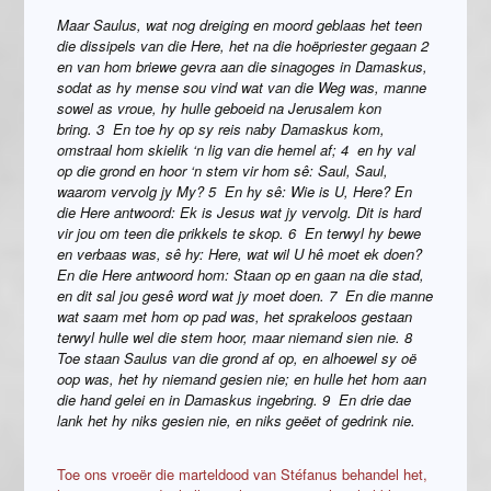
Maar Saulus, wat nog dreiging en moord geblaas het teen
die dissipels van die Here, het na die hoëpriester gegaan 2
en van hom briewe gevra aan die sinagoges in Damaskus,
sodat as hy mense sou vind wat van die Weg was, manne
sowel as vroue, hy hulle geboeid na Jerusalem kon
bring. 3 En toe hy op sy reis naby Damaskus kom,
omstraal hom skielik ‘n lig van die hemel af; 4 en hy val
op die grond en hoor ‘n stem vir hom sê: Saul, Saul,
waarom vervolg jy My? 5 En hy sê: Wie is U, Here? En
die Here antwoord: Ek is Jesus wat jy vervolg. Dit is hard
vir jou om teen die prikkels te skop. 6 En terwyl hy bewe
en verbaas was, sê hy: Here, wat wil U hê moet ek doen?
En die Here antwoord hom: Staan op en gaan na die stad,
en dit sal jou gesê word wat jy moet doen. 7 En die manne
wat saam met hom op pad was, het sprakeloos gestaan
terwyl hulle wel die stem hoor, maar niemand sien nie. 8
Toe staan Saulus van die grond af op, en alhoewel sy oë
oop was, het hy niemand gesien nie; en hulle het hom aan
die hand gelei en in Damaskus ingebring. 9 En drie dae
lank het hy niks gesien nie, en niks geëet of gedrink nie.
Toe ons vroeër die marteldood van Stéfanus behandel het,