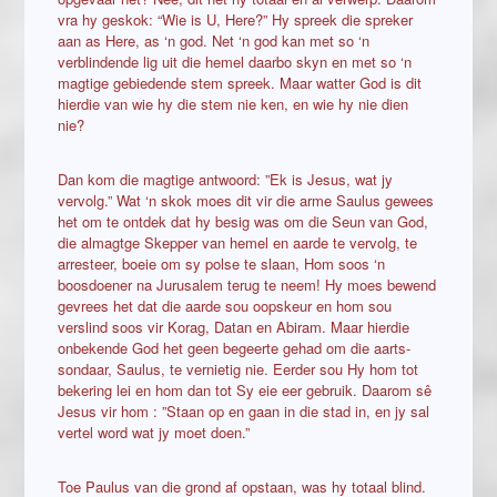
vra hy geskok: “Wie is U, Here?” Hy spreek die spreker
aan as Here, as ‘n god. Net ‘n god kan met so ‘n
verblindende lig uit die hemel daarbo skyn en met so ‘n
magtige gebiedende stem spreek. Maar watter God is dit
hierdie van wie hy die stem nie ken, en wie hy nie dien
nie?
Dan kom die magtige antwoord: ”Ek is Jesus, wat jy
vervolg.” Wat ‘n skok moes dit vir die arme Saulus gewees
het om te ontdek dat hy besig was om die Seun van God,
die almagtge Skepper van hemel en aarde te vervolg, te
arresteer, boeie om sy polse te slaan, Hom soos ‘n
boosdoener na Jurusalem terug te neem! Hy moes bewend
gevrees het dat die aarde sou oopskeur en hom sou
verslind soos vir Korag, Datan en Abiram. Maar hierdie
onbekende God het geen begeerte gehad om die aarts-
sondaar, Saulus, te vernietig nie. Eerder sou Hy hom tot
bekering lei en hom dan tot Sy eie eer gebruik. Daarom sê
Jesus vir hom : ”Staan op en gaan in die stad in, en jy sal
vertel word wat jy moet doen.”
Toe Paulus van die grond af opstaan, was hy totaal blind.