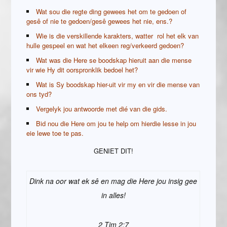
Wat sou die regte ding gewees het om te gedoen of
gesê of nie te gedoen/gesê gewees het nie, ens.?
Wie is die verskillende karakters, watter rol het elk van
hulle gespeel en wat het elkeen reg/verkeerd gedoen?
Wat was die Here se boodskap hieruit aan die mense
vir wie Hy dit oorspronklik bedoel het?
Wat is Sy boodskap hier-uit vir my en vir die mense van
ons tyd?
Vergelyk jou antwoorde met dié van die gids.
Bid nou die Here om jou te help om hierdie lesse in jou
eie lewe toe te pas.
GENIET DIT!
Dink na oor wat ek s
ê
en mag die Here jou insig gee
in alles!
2 Tim 2:7