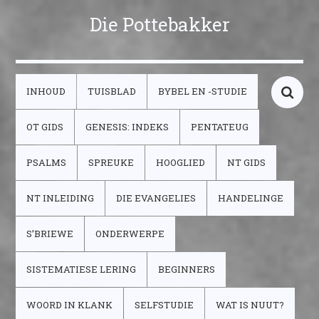
Die Pottebakker
INHOUD
TUISBLAD
BYBEL EN -STUDIE
OT GIDS
GENESIS: INDEKS
PENTATEUG
PSALMS
SPREUKE
HOOGLIED
NT GIDS
NT INLEIDING
DIE EVANGELIES
HANDELINGE
S’BRIEWE
ONDERWERPE
SISTEMATIESE LERING
BEGINNERS
WOORD IN KLANK
SELFSTUDIE
WAT IS NUUT?