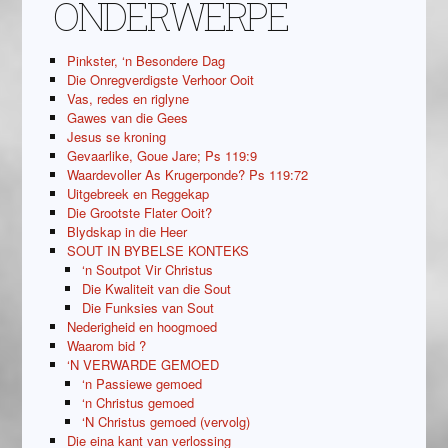
ONDERWERPE
Pinkster, ‘n Besondere Dag
Die Onregverdigste Verhoor Ooit
Vas, redes en riglyne
Gawes van die Gees
Jesus se kroning
Gevaarlike, Goue Jare; Ps 119:9
Waardevoller As Krugerponde? Ps 119:72
Uitgebreek en Reggekap
Die Grootste Flater Ooit?
Blydskap in die Heer
SOUT IN BYBELSE KONTEKS
‘n Soutpot Vir Christus
Die Kwaliteit van die Sout
Die Funksies van Sout
Nederigheid en hoogmoed
Waarom bid ?
‘N VERWARDE GEMOED
‘n Passiewe gemoed
‘n Christus gemoed
‘N Christus gemoed (vervolg)
Die eina kant van verlossing