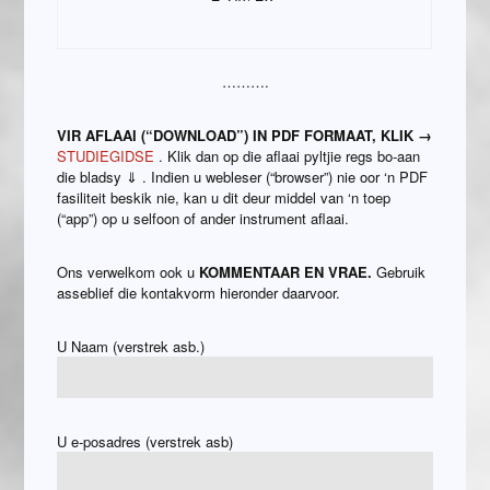
……….
VIR AFLAAI (“DOWNLOAD”) IN PDF FORMAAT, KLIK →
STUDIEGIDSE
. Klik dan op die aflaai pyltjie regs bo-aan
die bladsy ⇓ . Indien u webleser (“browser”) nie oor ‘n PDF
fasiliteit beskik nie, kan u dit deur middel van ‘n toep
(“app”) op u selfoon of ander instrument aflaai.
Ons verwelkom ook u
KOMMENTAAR EN VRAE.
Gebruik
asseblief die kontakvorm hieronder daarvoor.
U Naam (verstrek asb.)
U e-posadres (verstrek asb)