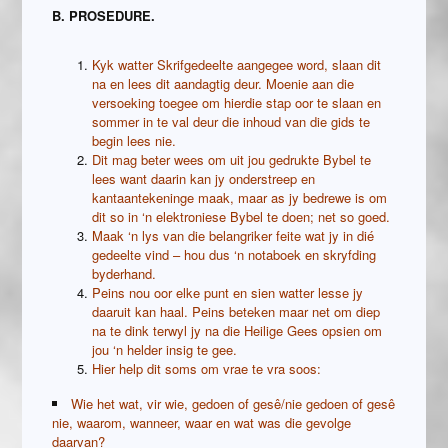
B. PROSEDURE.
Kyk watter Skrifgedeelte aangegee word, slaan dit
na en lees dit aandagtig deur. Moenie aan die
versoeking toegee om hierdie stap oor te slaan en
sommer in te val deur die inhoud van die gids te
begin lees nie.
Dit mag beter wees om uit jou gedrukte Bybel te
lees want daarin kan jy onderstreep en
kantaantekeninge maak, maar as jy bedrewe is om
dit so in ‘n elektroniese Bybel te doen; net so goed.
Maak ‘n lys van die belangriker feite wat jy in dié
gedeelte vind – hou dus ‘n notaboek en skryfding
byderhand.
Peins nou oor elke punt en sien watter lesse jy
daaruit kan haal. Peins beteken maar net om diep
na te dink terwyl jy na die Heilige Gees opsien om
jou ‘n helder insig te gee.
Hier help dit soms om vrae te vra soos:
Wie het wat, vir wie, gedoen of gesê/nie gedoen of gesê
nie, waarom, wanneer, waar en wat was die gevolge
daarvan?