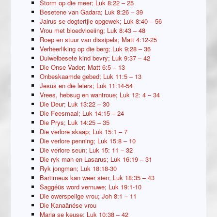
Storm op die meer; Luk 8:22 – 25
Besetene van Gadara; Luk 8:26 – 39
Jairus se dogtertjie opgewek; Luk 8:40 – 56
Vrou met bloedvloeiing; Luk 8:43 – 48
Roep en stuur van dissipels; Matt 4:12-25
Verheerliking op die berg; Luk 9:28 – 36
Duiwelbesete kind bevry; Luk 9:37 – 42
Die Onse Vader; Matt 6:5 – 13
Onbeskaamde gebed; Luk 11:5 – 13
Jesus en die leiers; Luk 11:14-54
Vrees, hebsug en wantroue; Luk 12: 4 – 34
Die Deur; Luk 13:22 – 30
Die Feesmaal; Luk 14:15 – 24
Die Prys; Luk 14:25 – 35
Die verlore skaap; Luk 15:1 – 7
Die verlore penning; Luk 15:8 – 10
Die verlore seun; Luk 15: 11 – 32
Die ryk man en Lasarus; Luk 16:19 – 31
Ryk jongman; Luk 18:18-30
Bartimeus kan weer sien; Luk 18:35 – 43
Saggéüs word vernuwe; Luk 19:1-10
Die owerspelige vrou; Joh 8:1 – 11
Die Kanaänése vrou
Maria se keuse; Luk 10:38 – 42