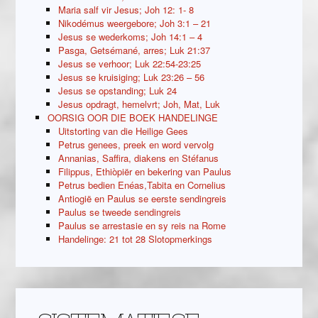
Maria salf vir Jesus; Joh 12: 1- 8
Nikodémus weergebore; Joh 3:1 – 21
Jesus se wederkoms; Joh 14:1 – 4
Pasga, Getsémané, arres; Luk 21:37
Jesus se verhoor; Luk 22:54-23:25
Jesus se kruisiging; Luk 23:26 – 56
Jesus se opstanding; Luk 24
Jesus opdragt, hemelvrt; Joh, Mat, Luk
OORSIG OOR DIE BOEK HANDELINGE
Uitstorting van die Heilige Gees
Petrus genees, preek en word vervolg
Annanias, Saffira, diakens en Stéfanus
Filippus, Ethiòpiër en bekering van Paulus
Petrus bedien Enéas,Tabita en Cornelius
Antiogië en Paulus se eerste sendingreis
Paulus se tweede sendingreis
Paulus se arrestasie en sy reis na Rome
Handelinge: 21 tot 28 Slotopmerkings