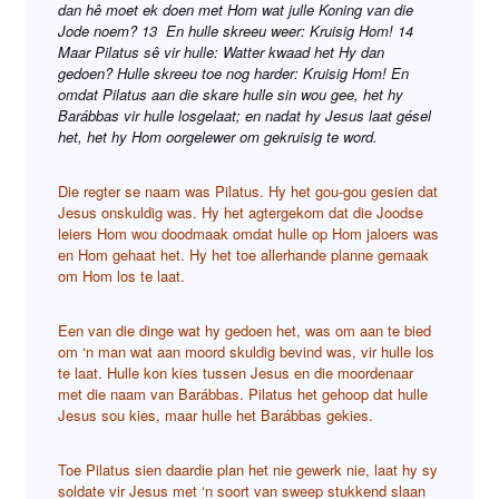
dan hê moet ek doen met Hom wat julle Koning van die
Jode noem? 13 En hulle skreeu weer: Kruisig Hom! 14
Maar Pilatus sê vir hulle: Watter kwaad het Hy dan
gedoen? Hulle skreeu toe nog harder: Kruisig Hom! En
omdat Pilatus aan die skare hulle sin wou gee, het hy
Barábbas vir hulle losgelaat; en nadat hy Jesus laat gésel
het, het hy Hom oorgelewer om gekruisig te word.
Die regter se naam was Pilatus. Hy het gou-gou gesien dat
Jesus onskuldig was. Hy het agtergekom dat die Joodse
leiers Hom wou doodmaak omdat hulle op Hom jaloers was
en Hom gehaat het. Hy het toe allerhande planne gemaak
om Hom los te laat.
Een van die dinge wat hy gedoen het, was om aan te bied
om ‘n man wat aan moord skuldig bevind was, vir hulle los
te laat. Hulle kon kies tussen Jesus en die moordenaar
met die naam van Barábbas. Pilatus het gehoop dat hulle
Jesus sou kies, maar hulle het Barábbas gekies.
Toe Pilatus sien daardie plan het nie gewerk nie, laat hy sy
soldate vir Jesus met ‘n soort van sweep stukkend slaan