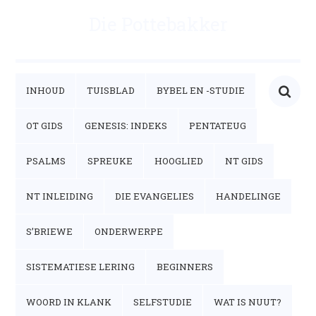
Die Pottebakker
INHOUD
TUISBLAD
BYBEL EN -STUDIE
OT GIDS
GENESIS: INDEKS
PENTATEUG
PSALMS
SPREUKE
HOOGLIED
NT GIDS
NT INLEIDING
DIE EVANGELIES
HANDELINGE
S’BRIEWE
ONDERWERPE
SISTEMATIESE LERING
BEGINNERS
WOORD IN KLANK
SELFSTUDIE
WAT IS NUUT?