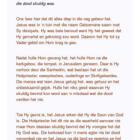
die dood skuldig was.
Ons lees hier dat dit alles diep in die nag gebeur het.
Jesus was in ‘n tuin met die naam Getsemane saam met
Sy dissipels. Hy was baie benoud want Hy het geweet dat
Hy gemartel en gekruisig sou word. Daarom het Hy tot sy
Vader gebid om Hom krag te gee.
Nadat hulle Hom gevang het, het hulle Hom na die
kerkgebou, die tempel, in Jerusalem geneem. Daar is Hy
verhoor deur die Sanhedrin, wat bestaan het uit die
Hoëpriester, owerpriesters, ouderlinge en Skrifgeleerdes.
Die mense wat teen Jesus getuig het, was gehuur en het
onbeskaamd gejok. Hulle het niks gesê waarvan Hy
skuldig bevind kon word aan ‘n misdaad wat die dood
verdien het nie.
Toe Hy gevra is, het Jesus erken dat Hy die Seun van God
is. Die Hoëpriester het dit nie as die waarheid aanvaar nie
maar Hom daaraan skuldig bevind dat Hy voorgee het dat
Hy God was. Die kerkraad kon ‘n mens egter nie ter dood
veroordeel nie en het Jesus na die land se regering se hof