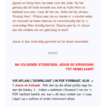
(gesel) en bring Hom toe weer voor die Jode. Hy het
gehoop dat dit hulle tevrede sou stel as hulle Hom so
bebloed sou sien, maar dit het nie. Hulle het bly skreeu,
“Kruisig Hom”. Pilatus was toe sy hande in ‘n skottel water
om homself as’tware daarvan te verontskuldig dat hy ‘n
onskuldige Man skuldig bevind. Daarna gee hy vir Jesus
aan die soldate oor om gekruisig te word.
Jesus is dus onskuldig gemartel en ter dood veroordeel.
//////////
NA VOLGENDE STUDIEGIDS: JESUS SE KRUISIGING
TOT HEMELVAART
VIR AFLAAI (“DOWNLOAD”) IN PDF FORMAAT, KLIK →
7 Jesus se hofsaak
. Klik dan op die aflaai pyltjie regs bo-
aan die bladsy ⇓ . Indien u webleser (“browser”) nie oor ‘n
PDF fasiliteit beskik nie, kan u dit deur middel van ‘n toep
(“app”) op u selfoon of ander instrument aflaai.