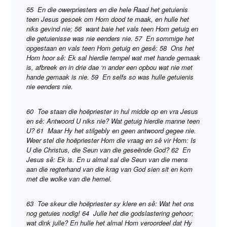
55 En die owerpriesters en die hele Raad het getuienis
teen Jesus gesoek om Hom dood te maak, en hulle het
niks gevind nie; 56 want baie het vals teen Hom getuig en
die getuienisse was nie eenders nie. 57 En sommige het
opgestaan en vals teen Hom getuig en gesê:
5
8 Ons het
Hom hoor sê: Ek sal hierdie tempel wat met hande gemaak
is, afbreek en in drie dae ‘n ander een opbou wat nie met
hande gemaak is nie. 59 En selfs so was hulle getuienis
nie eenders nie.
60 Toe staan die hoëpriester in hul midde op en vra Jesus
en sê: Antwoord U niks nie? Wat getuig hierdie manne teen
U? 61 Maar Hy het stilgebly en geen antwoord gegee nie.
Weer stel die hoëpriester Hom die vraag en sê vir Hom: Is
U die Christus, die Seun van die geseënde God? 62 En
Jesus sê: Ek is. En u almal sal die Seun van die mens
aan die regterhand van die krag van God sien sit en kom
met die wolke van die hemel.
63 Toe skeur die hoëpriester sy klere en sê: Wat het ons
nog getuies nodig! 64 Julle het die godslastering gehoor;
wat dink julle? En hulle het almal Hom veroordeel dat Hy