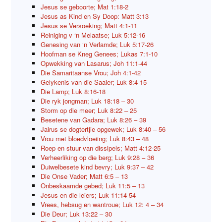
Jesus se geboorte; Mat 1:18-2
Jesus as Kind en Sy Doop: Matt 3:13
Jesus se Versoeking; Matt 4:1-11
Reiniging v ‘n Melaatse; Luk 5:12-16
Genesing van ‘n Verlamde; Luk 5:17-26
Hoofman se Kneg Genees; Lukas 7:1-10
Opwekking van Lasarus; Joh 11:1-44
Die Samaritaanse Vrou; Joh 4:1-42
Gelykenis van die Saaier; Luk 8:4-15
Die Lamp; Luk 8:16-18
Die ryk jongman; Luk 18:18 – 30
Storm op die meer; Luk 8:22 – 25
Besetene van Gadara; Luk 8:26 – 39
Jairus se dogtertjie opgewek; Luk 8:40 – 56
Vrou met bloedvloeiing; Luk 8:43 – 48
Roep en stuur van dissipels; Matt 4:12-25
Verheerliking op die berg; Luk 9:28 – 36
Duiwelbesete kind bevry; Luk 9:37 – 42
Die Onse Vader; Matt 6:5 – 13
Onbeskaamde gebed; Luk 11:5 – 13
Jesus en die leiers; Luk 11:14-54
Vrees, hebsug en wantroue; Luk 12: 4 – 34
Die Deur; Luk 13:22 – 30