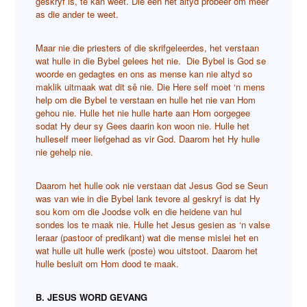
geskryf is, te kan weet. Die een het altyd probeer om meer
as die ander te weet.
Maar nie die priesters of die skrifgeleerdes, het verstaan
wat hulle in die Bybel gelees het nie. Die Bybel is God se
woorde en gedagtes en ons as mense kan nie altyd so
maklik uitmaak wat dit sê nie. Die Here self moet ‘n mens
help om die Bybel te verstaan en hulle het nie van Hom
gehou nie. Hulle het nie hulle harte aan Hom oorgegee
sodat Hy deur sy Gees daarin kon woon nie. Hulle het
hulleself meer liefgehad as vir God. Daarom het Hy hulle
nie gehelp nie.
Daarom het hulle ook nie verstaan dat Jesus God se Seun
was van wie in die Bybel lank tevore al geskryf is dat Hy
sou kom om die Joodse volk en die heidene van hul
sondes los te maak nie. Hulle het Jesus gesien as ‘n valse
leraar (pastoor of predikant) wat die mense mislei het en
wat hulle uit hulle werk (poste) wou uitstoot. Daarom het
hulle besluit om Hom dood te maak.
B. JESUS WORD GEVANG