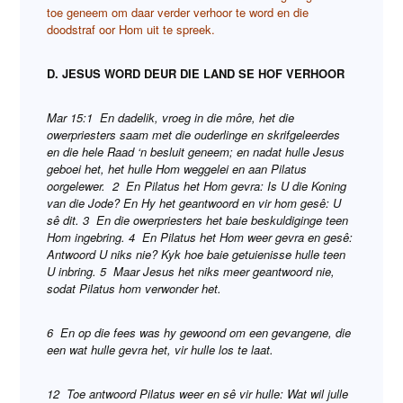
toe geneem om daar verder verhoor te word en die
doodstraf oor Hom uit te spreek.
D. JESUS WORD DEUR DIE LAND SE HOF VERHOOR
Mar 15:1 En dadelik, vroeg in die môre, het die
owerpriesters saam met die ouderlinge en skrifgeleerdes
en die hele Raad ‘n besluit geneem; en nadat hulle Jesus
geboei het, het hulle Hom weggelei en aan Pilatus
oorgelewer.
2 En Pilatus het Hom gevra: Is U die Koning
van die Jode? En Hy het geantwoord en vir hom gesê: U
sê dit. 3 En die owerpriesters het baie beskuldiginge teen
Hom ingebring. 4 En Pilatus het Hom weer gevra en gesê:
Antwoord U niks nie? Kyk hoe baie getuienisse hulle teen
U inbring. 5 Maar Jesus het niks meer geantwoord nie,
sodat Pilatus hom verwonder het.
6 En op die fees was hy gewoond om een gevangene, die
een wat hulle gevra het, vir hulle los te laat.
12 Toe antwoord Pilatus weer en sê vir hulle: Wat wil julle