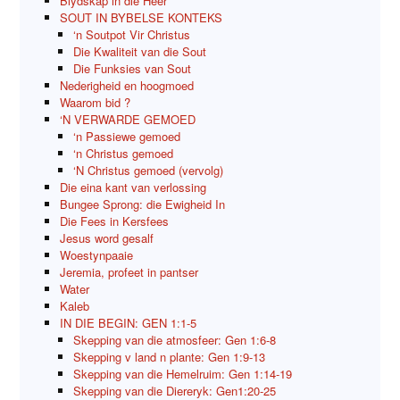
Blydskap in die Heer
SOUT IN BYBELSE KONTEKS
‘n Soutpot Vir Christus
Die Kwaliteit van die Sout
Die Funksies van Sout
Nederigheid en hoogmoed
Waarom bid ?
‘N VERWARDE GEMOED
‘n Passiewe gemoed
‘n Christus gemoed
‘N Christus gemoed (vervolg)
Die eina kant van verlossing
Bungee Sprong: die Ewigheid In
Die Fees in Kersfees
Jesus word gesalf
Woestynpaaie
Jeremia, profeet in pantser
Water
Kaleb
IN DIE BEGIN: GEN 1:1-5
Skepping van die atmosfeer: Gen 1:6-8
Skepping v land n plante: Gen 1:9-13
Skepping van die Hemelruim: Gen 1:14-19
Skepping van die Diereryk: Gen1:20-25