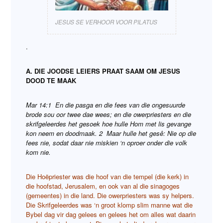
JESUS SE VERHOOR VOOR PILATUS
.
A. DIE JOODSE LEIERS PRAAT SAAM OM JESUS
DOOD TE MAAK
Mar 14:1 En die pasga en die fees van die ongesuurde
brode sou oor twee dae wees; en die owerpriesters en die
skrifgeleerdes het gesoek hoe hulle Hom met lis gevange
kon neem en doodmaak. 2 Maar hulle het gesê: Nie op die
fees nie, sodat daar nie miskien ‘n oproer onder die volk
kom nie.
Die Hoëpriester
was die hoof van die tempel (die kerk) in
die hoofstad, Jerusalem, en ook van al die sinagoges
(gemeentes) in die land. Die owerpriesters was sy helpers.
Die Skrifgeleerdes was ‘n groot klomp slim manne wat die
Bybel dag vir dag gelees en gelees het om alles wat daarin