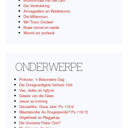
Bruilofsmaal van die Lam
Die Verdrukking
Armageddon en Wederkoms
Die Millennium
Wit Troon Oordeel
Nuwe hemel en aarde
Woord oor profesië
ONDERWERPE
Pinkster, ‘n Besondere Dag
Die Onregverdigste Verhoor Ooit
Vas, redes en riglyne
Gawes van die Gees
Jesus se kroning
Gevaarlike, Goue Jare; Ps 119:9
Waardevoller As Krugerponde? Ps 119:72
Uitgebreek en Reggekap
Die Grootste Flater Ooit?