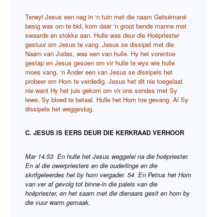
Terwyl Jesus een nag in ‘n tuin met die naam Getsémané
besig was om te bid, kom daar ‘n groot bende manne met
swaarde en stokke aan. Hulle was deur die Hoëpriester
gestuur om Jesus te vang. Jesus se dissipel met die
Naam van Judas, was een van hulle. Hy het vorentoe
gestap en Jesus gesoen om vir hulle te wys wie hulle
moes vang. ‘n Ander een van Jesus se dissipels het
probeer om Hom te verdedig. Jesus het dit nie toegelaat
nie want Hy het juis gekom om vir ons sondes met Sy
lewe, Sy bloed te betaal. Hulle het Hom toe gevang. Al Sy
dissipels het weggevlug.
C. JESUS IS EERS DEUR DIE KERKRAAD VERHOOR
Mar 14:53 En hulle het Jesus weggelei na die hoëpriester.
En al die owerpriesters en die ouderlinge en die
skrifgeleerdes het by hom vergader. 54 En Petrus het Hom
van ver af gevolg tot binne-in die paleis van die
hoëpriester, en het saam met die dienaars gesit en hom by
die vuur warm gemaak.