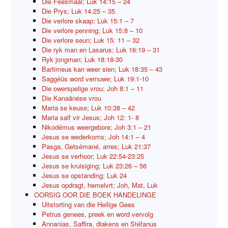
Die Feesmaal; Luk 14:15 – 24
Die Prys; Luk 14:25 – 35
Die verlore skaap; Luk 15:1 – 7
Die verlore penning; Luk 15:8 – 10
Die verlore seun; Luk 15: 11 – 32
Die ryk man en Lasarus; Luk 16:19 – 31
Ryk jongman; Luk 18:18-30
Bartimeus kan weer sien; Luk 18:35 – 43
Saggéüs word vernuwe; Luk 19:1-10
Die owerspelige vrou; Joh 8:1 – 11
Die Kanaänése vrou
Maria se keuse; Luk 10:38 – 42
Maria salf vir Jesus; Joh 12: 1- 8
Nikodémus weergebore; Joh 3:1 – 21
Jesus se wederkoms; Joh 14:1 – 4
Pasga, Getsémané, arres; Luk 21:37
Jesus se verhoor; Luk 22:54-23:25
Jesus se kruisiging; Luk 23:26 – 56
Jesus se opstanding; Luk 24
Jesus opdragt, hemelvrt; Joh, Mat, Luk
OORSIG OOR DIE BOEK HANDELINGE
Uitstorting van die Heilige Gees
Petrus genees, preek en word vervolg
Annanias, Saffira, diakens en Stéfanus