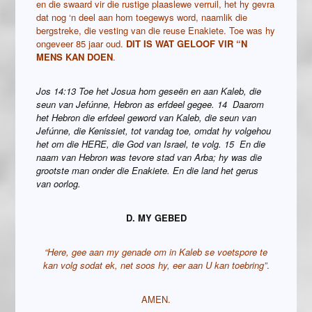
en die swaard vir die rustige plaaslewe verruil, het hy gevra
dat nog ‘n deel aan hom toegewys word, naamlik die
bergstreke, die vesting van die reuse Enakiete. Toe was hy
ongeveer 85 jaar oud.
DIT IS WAT GELOOF VIR “N
MENS KAN DOEN
.
Jos 14:13 Toe het Josua hom geseën en aan Kaleb, die
seun van Jefúnne, Hebron as erfdeel gegee. 14 Daarom
het Hebron die erfdeel geword van Kaleb, die seun van
Jefúnne, die Kenissiet, tot vandag toe, omdat hy volgehou
het om die HERE, die God van Israel, te volg. 15 En die
naam van Hebron was tevore stad van Arba; hy was die
grootste man onder die Enakiete. En die land het gerus
van oorlog.
D. MY GEBED
“Here, gee aan my genade om in Kaleb se voetspore te
kan volg sodat ek, net soos hy, eer aan U kan toebring”
.
AMEN.