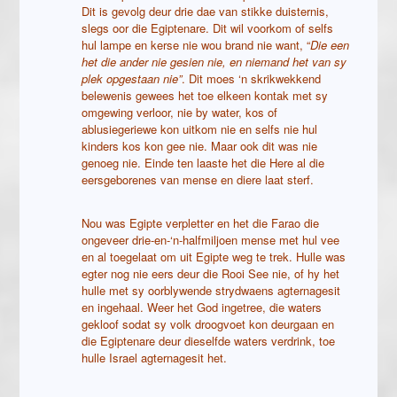
Dit is gevolg deur drie dae van stikke duisternis,
slegs oor die Egiptenare. Dit wil voorkom of selfs
hul lampe en kerse nie wou brand nie want, “
Die een
het die ander nie gesien nie, en niemand het van sy
plek opgestaan nie”
. Dit moes ‘n skrikwekkend
belewenis gewees het toe elkeen kontak met sy
omgewing verloor, nie by water, kos of
ablusiegeriewe kon uitkom nie en selfs nie hul
kinders kos kon gee nie. Maar ook dit was nie
genoeg nie. Einde ten laaste het die Here al die
eersgeborenes van mense en diere laat sterf.
Nou was Egipte verpletter en het die Farao die
ongeveer drie-en-‘n-halfmiljoen mense met hul vee
en al toegelaat om uit Egipte weg te trek. Hulle was
egter nog nie eers deur die Rooi See nie, of hy het
hulle met sy oorblywende strydwaens agternagesit
en ingehaal. Weer het God ingetree, die waters
gekloof sodat sy volk droogvoet kon deurgaan en
die Egiptenare deur dieselfde waters verdrink, toe
hulle Israel agternagesit het.