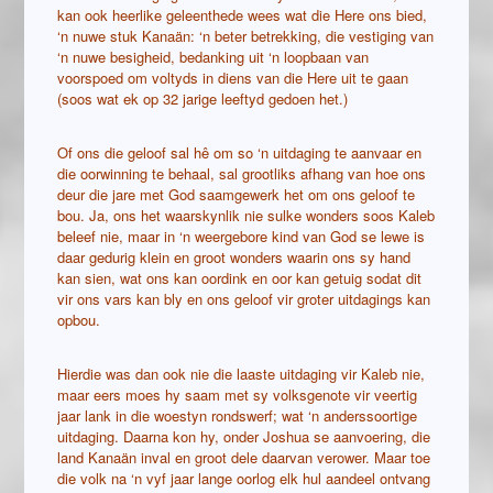
kan ook heerlike geleenthede wees wat die Here ons bied,
‘n nuwe stuk Kanaän: ‘n beter betrekking, die vestiging van
‘n nuwe besigheid, bedanking uit ‘n loopbaan van
voorspoed om voltyds in diens van die Here uit te gaan
(soos wat ek op 32 jarige leeftyd gedoen het.)
Of ons die geloof sal hê om so ‘n uitdaging te aanvaar en
die oorwinning te behaal, sal grootliks afhang van hoe ons
deur die jare met God saamgewerk het om ons geloof te
bou. Ja, ons het waarskynlik nie sulke wonders soos Kaleb
beleef nie, maar in ‘n weergebore kind van God se lewe is
daar gedurig klein en groot wonders waarin ons sy hand
kan sien, wat ons kan oordink en oor kan getuig sodat dit
vir ons vars kan bly en ons geloof vir groter uitdagings kan
opbou.
Hierdie was dan ook nie die laaste uitdaging vir Kaleb nie,
maar eers moes hy saam met sy volksgenote vir veertig
jaar lank in die woestyn rondswerf; wat ‘n anderssoortige
uitdaging. Daarna kon hy, onder Joshua se aanvoering, die
land Kanaän inval en groot dele daarvan verower. Maar toe
die volk na ‘n vyf jaar lange oorlog elk hul aandeel ontvang