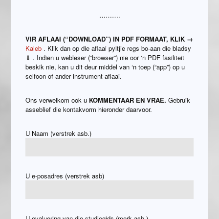
……….
VIR AFLAAI (“DOWNLOAD”) IN PDF FORMAAT, KLIK →
Kaleb
. Klik dan op die aflaai pyltjie regs bo-aan die bladsy
⇓ . Indien u webleser (“browser”) nie oor ‘n PDF fasiliteit
beskik nie, kan u dit deur middel van ‘n toep (“app”) op u
selfoon of ander instrument aflaai.
Ons verwelkom ook u
KOMMENTAAR EN VRAE.
Gebruik
asseblief die kontakvorm hieronder daarvoor.
U Naam (verstrek asb.)
U e-posadres (verstrek asb)
U evaluering van die studiegids (merk asb.)