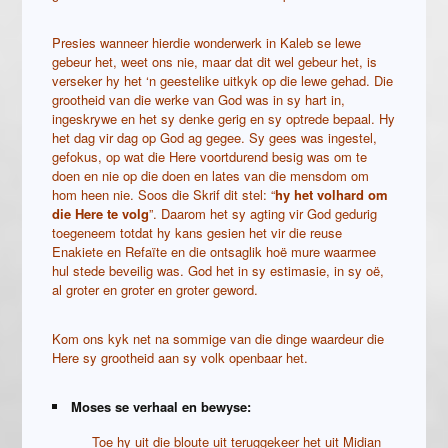
Presies wanneer hierdie wonderwerk in Kaleb se lewe
gebeur het, weet ons nie, maar dat dit wel gebeur het, is
verseker hy het ‘n geestelike uitkyk op die lewe gehad. Die
grootheid van die werke van God was in sy hart in,
ingeskrywe en het sy denke gerig en sy optrede bepaal. Hy
het dag vir dag op God ag gegee. Sy gees was ingestel,
gefokus, op wat die Here voortdurend besig was om te
doen en nie op die doen en lates van die mensdom om
hom heen nie. Soos die Skrif dit stel: “
hy het volhard om
die Here te volg
”. Daarom het sy agting vir God gedurig
toegeneem totdat hy kans gesien het vir die reuse
Enakiete en Refaïte en die ontsaglik hoë mure waarmee
hul stede beveilig was. God het in sy estimasie, in sy oë,
al groter en groter en groter geword.
Kom ons kyk net na sommige van die dinge waardeur die
Here sy grootheid aan sy volk openbaar het.
Moses se verhaal en bewyse:
Toe hy uit die bloute uit teruggekeer het uit Midian