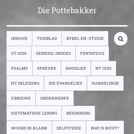
Die Pottebakker
INHOUD
TUISBLAD
BYBEL EN -STUDIE
OT GIDS
GENESIS: INDEKS
PENTATEUG
PSALMS
SPREUKE
HOOGLIED
NT GIDS
NT INLEIDING
DIE EVANGELIES
HANDELINGE
S’BRIEWE
ONDERWERPE
SISTEMATIESE LERING
BEGINNERS
WOORD IN KLANK
SELFSTUDIE
WAT IS NUUT?