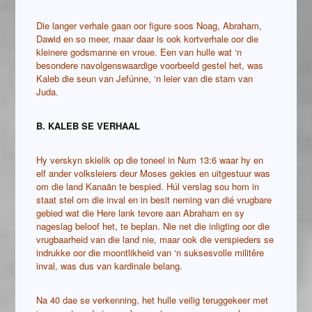
Die langer verhale gaan oor figure soos Noag, Abraham,
Dawid en so meer, maar daar is ook kortverhale oor die
kleinere godsmanne en vroue. Een van hulle wat ‘n
besondere navolgenswaardige voorbeeld gestel het, was
Kaleb die seun van Jefúnne, ‘n leier van die stam van
Juda.
B. KALEB SE VERHAAL
Hy verskyn skielik op die toneel in Num 13:6 waar hy en
elf ander volksleiers deur Moses gekies en uitgestuur was
om die land Kanaän te bespied. Húl verslag sou hom in
staat stel om die inval en in besit neming van dié vrugbare
gebied wat die Here lank tevore aan Abraham en sy
nageslag beloof het, te beplan. Nie net die inligting oor die
vrugbaarheid van die land nie, maar ook die verspieders se
indrukke oor die moontlikheid van ‘n suksesvolle militêre
inval, was dus van kardinale belang.
Na 40 dae se verkenning, het hulle veilig teruggekeer met