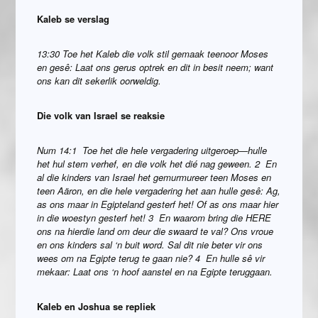
Kaleb se verslag
13:30 Toe het Kaleb die volk stil gemaak teenoor Moses
en gesê: Laat ons gerus optrek en dit in besit neem; want
ons kan dit sekerlik oorweldig.
Die volk van Israel se reaksie
Num 14:1 Toe het die hele vergadering uitgeroep—hulle
het hul stem verhef, en die volk het dié nag geween. 2 En
al die kinders van Israel het gemurmureer teen Moses en
teen Aäron, en die hele vergadering het aan hulle gesê: Ag,
as ons maar in Egipteland gesterf het! Of as ons maar hier
in die woestyn gesterf het! 3 En waarom bring die HERE
ons na hierdie land om deur die swaard te val? Ons vroue
en ons kinders sal ‘n buit word. Sal dit nie beter vir ons
wees om na Egipte terug te gaan nie? 4 En hulle sê vir
mekaar: Laat ons ‘n hoof aanstel en na Egipte teruggaan.
Kaleb en Joshua se repliek