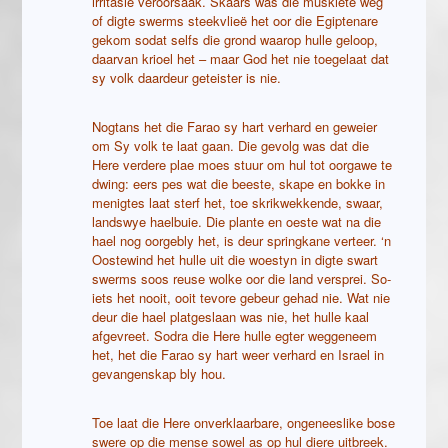
irritasie veroorsaak. Skaars was die muskiete weg
of digte swerms steekvlieë het oor die Egiptenare
gekom sodat selfs die grond waarop hulle geloop,
daarvan krioel het – maar God het nie toegelaat dat
sy volk daardeur geteister is nie.
Nogtans het die Farao sy hart verhard en geweier
om Sy volk te laat gaan. Die gevolg was dat die
Here verdere plae moes stuur om hul tot oorgawe te
dwing: eers pes wat die beeste, skape en bokke in
menigtes laat sterf het, toe skrikwekkende, swaar,
landswye haelbuie. Die plante en oeste wat na die
hael nog oorgebly het, is deur springkane verteer. ‘n
Oostewind het hulle uit die woestyn in digte swart
swerms soos reuse wolke oor die land versprei. So-
iets het nooit, ooit tevore gebeur gehad nie. Wat nie
deur die hael platgeslaan was nie, het hulle kaal
afgevreet. Sodra die Here hulle egter weggeneem
het, het die Farao sy hart weer verhard en Israel in
gevangenskap bly hou.
Toe laat die Here onverklaarbare, ongeneeslike bose
swere op die mense sowel as op hul diere uitbreek.