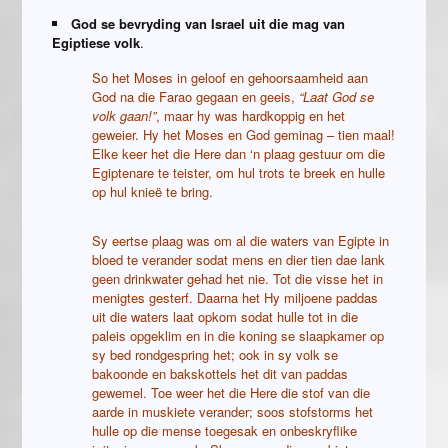
God se bevryding van Israel uit die mag van
Egiptiese volk
.
So het Moses in geloof en gehoorsaamheid aan
God na die Farao gegaan en geeis,
“Laat God se
volk gaan!”
, maar hy was hardkoppig en het
geweier. Hy het Moses en God geminag – tien maal!
Elke keer het die Here dan ‘n plaag gestuur om die
Egiptenare te teister, om hul trots te breek en hulle
op hul knieë te bring.
Sy eertse plaag was om al die waters van Egipte in
bloed te verander sodat mens en dier tien dae lank
geen drinkwater gehad het nie. Tot die visse het in
menigtes gesterf. Daarna het Hy miljoene paddas
uit die waters laat opkom sodat hulle tot in die
paleis opgeklim en in die koning se slaapkamer op
sy bed rondgespring het; ook in sy volk se
bakoonde en bakskottels het dit van paddas
gewemel. Toe weer het die Here die stof van die
aarde in muskiete verander; soos stofstorms het
hulle op die mense toegesak en onbeskryflike