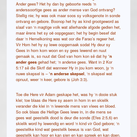
Ander gees? Het hy dan by geboorte reeds ‘n
anderssoortige gees as ander mense van God ontvang?
Stellig nie; hy was ook maar soos sy volksgenote in sonde
ontvang en gebore. Boonop het hy as kind grootgeword as
slaaf van ‘n magtige volk wat allerhande afgode gedien het,
maar êrens het sy oë oopgegaan; het hy begin besef dat
daar ‘n Hemelkoning was wat oor die Farao’s regeer het.
Vir Hom het hy sy lewe oopgemaak sodat Hy deur sy
Gees in hom kom woon en sy gees lewend en nuut
gemaak is, so nuut dat God van hom kon sê dat hy
‘n
ander gees
gehad het; ‘n anderse gees. Want in 2 Kor
5:17 sê die Skrif dat wanneer Hy in jou kom woon, jy ‘n
nuwe skepsel is –
‘n anderse skepsel
, ‘n skepsel wat
opnuut, weer ‘n keer, gebore is (Joh 3:3).
Toe die Here vir Adam geskape het, was hy ‘n dooie stuk
klei; toe blaas die Here sy asem in hom in en skielik
verander die klei in ‘n lewende mens van vlees en bloed.
So ook blaas die Heilige Gees lewe in, in die mens se
gees wat geestelik dood is deur die sonde (Efes 2:5,6) en
skielik word hy lewendig en word ‘n kind vir God gebore; ‘n
geestelike kind wat geestelik bewus is van God, wat
geestelik kan hoor en kan sien en kan spreek en kan doen.