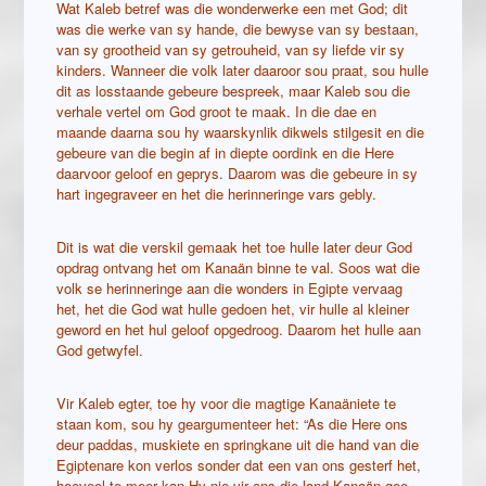
Wat Kaleb betref was die wonderwerke een met God; dit
was die werke van sy hande, die bewyse van sy bestaan,
van sy grootheid van sy getrouheid, van sy liefde vir sy
kinders. Wanneer die volk later daaroor sou praat, sou hulle
dit as losstaande gebeure bespreek, maar Kaleb sou die
verhale vertel om God groot te maak. In die dae en
maande daarna sou hy waarskynlik dikwels stilgesit en die
gebeure van die begin af in diepte oordink en die Here
daarvoor geloof en geprys. Daarom was die gebeure in sy
hart ingegraveer en het die herinneringe vars gebly.
Dit is wat die verskil gemaak het toe hulle later deur God
opdrag ontvang het om Kanaän binne te val. Soos wat die
volk se herinneringe aan die wonders in Egipte vervaag
het, het die God wat hulle gedoen het, vir hulle al kleiner
geword en het hul geloof opgedroog. Daarom het hulle aan
God getwyfel.
Vir Kaleb egter, toe hy voor die magtige Kanaäniete te
staan kom, sou hy geargumenteer het: “As die Here ons
deur paddas, muskiete en springkane uit die hand van die
Egiptenare kon verlos sonder dat een van ons gesterf het,
hoeveel te meer kan Hy nie vir ons die land Kanaän gee