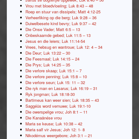
Vrou met bloedvloeiing; Luk 8:43 – 48
Roep en stuur van dissipels; Matt 4:12-25
Verheerliking op die berg; Luk 9:28 – 36
Duiwelbesete kind bevry; Luk 9:37 – 42
Die Onse Vader; Matt 6:5 – 13
Onbeskaamde gebed; Luk 11:5 – 13
Jesus en die leiers; Luk 11:14-54
Vrees, hebsug en wantroue; Luk 12: 4 – 34
Die Deur; Luk 13:22 – 30
Die Feesmaal; Luk 14:15 – 24
Die Prys; Luk 14:25 – 35
Die verlore skaap; Luk 15:1 – 7
Die verlore penning; Luk 15:8 – 10
Die verlore seun; Luk 15: 11 – 32
Die ryk man en Lasarus; Luk 16:19 – 31
Ryk jongman; Luk 18:18-30
Bartimeus kan weer sien; Luk 18:35 – 43
Saggéüs word vernuwe; Luk 19:1-10
Die owerspelige vrou; Joh 8:1 – 11
Die Kanaänése vrou
Maria se keuse; Luk 10:38 – 42
Maria salf vir Jesus; Joh 12: 1- 8
Nikodémus weergebore; Joh 3:1 – 21