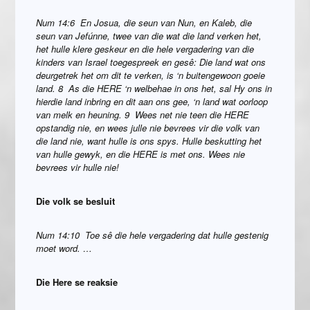
Num 14:6 En Josua, die seun van Nun, en Kaleb, die
seun van Jefúnne, twee van die wat die land verken het,
het hulle klere geskeur en die hele vergadering van die
kinders van Israel toegespreek en gesê: Die land wat ons
deurgetrek het om dit te verken, is ‘n buitengewoon goeie
land. 8 As die HERE ‘n welbehae in ons het, sal Hy ons in
hierdie land inbring en dit aan ons gee, ‘n land wat oorloop
van melk en heuning. 9 Wees net nie teen die HERE
opstandig nie, en wees julle nie bevrees vir die volk van
die land nie, want hulle is ons spys. Hulle beskutting het
van hulle gewyk, en die HERE is met ons. Wees nie
bevrees vir hulle nie!
Die volk se besluit
Num 14:10 Toe sê die hele vergadering dat hulle gestenig
moet word. …
Die Here se reaksie