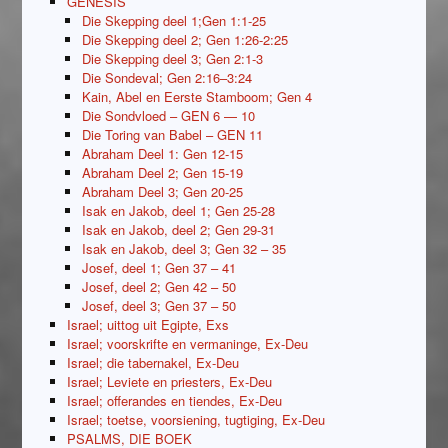
GENESIS
Die Skepping deel 1;Gen 1:1-25
Die Skepping deel 2; Gen 1:26-2:25
Die Skepping deel 3; Gen 2:1-3
Die Sondeval; Gen 2:16–3:24
Kain, Abel en Eerste Stamboom; Gen 4
Die Sondvloed – GEN 6 — 10
Die Toring van Babel – GEN 11
Abraham Deel 1: Gen 12-15
Abraham Deel 2; Gen 15-19
Abraham Deel 3; Gen 20-25
Isak en Jakob, deel 1; Gen 25-28
Isak en Jakob, deel 2; Gen 29-31
Isak en Jakob, deel 3; Gen 32 – 35
Josef, deel 1; Gen 37 – 41
Josef, deel 2; Gen 42 – 50
Josef, deel 3; Gen 37 – 50
Israel; uittog uit Egipte, Exs
Israel; voorskrifte en vermaninge, Ex-Deu
Israel; die tabernakel, Ex-Deu
Israel; Leviete en priesters, Ex-Deu
Israel; offerandes en tiendes, Ex-Deu
Israel; toetse, voorsiening, tugtiging, Ex-Deu
PSALMS, DIE BOEK