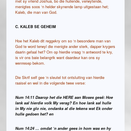
met sy vriend Joshua, bo die huilende, verwytende,
menigtes soos ‘n helder skynende lamp uitgestaan het;
Kaleb, die man van God.
C. KALEB SE GEHEIM
Hoe het Kaleb dit reggekry om so ‘n besondere man van
God te word terwyl die menigte ander sterk, dapper krygers
daarin gefaal het? Om op hierdie vraag ‘n antwoord te kry,
is vir ons baie belangrik want daardeur kan ons sy
wenresep bekom.
Die Skrif self gee ‘n sleutel tot ontsluiting van hierdie
raaisel en wel in die volgende twee verse:
Num 14:11 Daarop het die HERE aan Moses gesê: Hoe
lank sal hierdie volk My verag? En hoe lank sal hulle
in My nie glo nie, ondanks al die tekens wat Ek onder
hulle gedoen het? en
Num 14:24 … omdat ‘n ander gees in hom was en hy