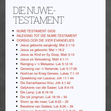
DIE NUWE-
TESTAMENT
NUWE-TESTAMENT GIDS
INLEIDING TOT DIE NUWE-TESTAMENT
OORSIG OOR DIE VIER EVANGELIES
Jesus geboorte aangkndg; Mat 2:1-12
Jesus se geboorte; Mat 1:18-2
Jesus as Kind en Sy Doop: Matt 3:13
Jesus se Versoeking; Matt 4:1-11
Reiniging v ‘n Melaatse; Luk 5:12-16
Genesing van ‘n Verlamde; Luk 5:17-26
Hoofman se Kneg Genees; Lukas 7:1-10
Opwekking van Lasarus; Joh 11:1-44
Die Samaritaanse Vrou; Joh 4:1-42
Gelykenis van die Saaier; Luk 8:4-15
Die Lamp; Luk 8:16-18
Die ryk jongman; Luk 18:18 – 30
Storm op die meer; Luk 8:22 – 25
Besetene van Gadara; Luk 8:26 – 39
Jairus se dogtertjie opgewek; Luk 8:40 – 56