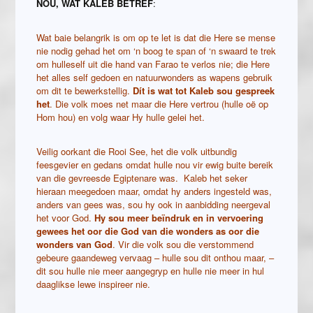
NOU, WAT KALEB BETREF
:
Wat baie belangrik is om op te let is dat die Here se mense
nie nodig gehad het om ‘n boog te span of ‘n swaard te trek
om hulleself uit die hand van Farao te verlos nie; die Here
het alles self gedoen en natuurwonders as wapens gebruik
om dit te bewerkstellig.
Dít is wat tot Kaleb sou gespreek
het
. Die volk moes net maar die Here vertrou (hulle oë op
Hom hou) en volg waar Hy hulle gelei het.
Veilig oorkant die Rooi See, het die volk uitbundig
feesgevier en gedans omdat hulle nou vir ewig buite bereik
van die gevreesde Egiptenare was. Kaleb het seker
hieraan meegedoen maar, omdat hy anders ingesteld was,
anders van gees was, sou hy ook in aanbidding neergeval
het voor God.
Hy sou meer beïndruk en in vervoering
gewees het oor die God van die wonders as oor die
wonders van God
. Vir die volk sou die verstommend
gebeure gaandeweg vervaag – hulle sou dit onthou maar, –
dit sou hulle nie meer aangegryp en hulle nie meer in hul
daaglikse lewe inspireer nie.