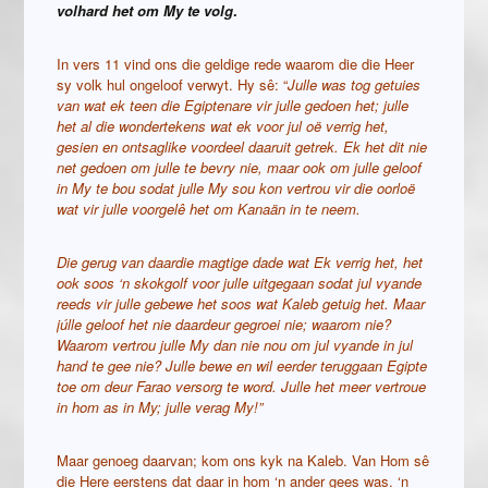
volhard het om My te volg
.
In vers 11 vind ons die geldige rede waarom die die Heer
sy volk hul ongeloof verwyt. Hy sê: “
Julle was tog getuies
van wat ek teen die Egiptenare vir julle gedoen het; julle
het al die wondertekens wat ek voor jul oë verrig het,
gesien en ontsaglike voordeel daaruit getrek. Ek het dit nie
net gedoen om julle te bevry nie, maar ook om julle geloof
in My te bou sodat julle My sou kon vertrou vir die oorloë
wat vir julle voorgelê het om Kanaän in te neem.
Die gerug van daardie magtige dade wat Ek verrig het, het
ook soos ‘n skokgolf voor julle uitgegaan sodat jul vyande
reeds vir julle gebewe het soos wat Kaleb getuig het. Maar
júlle geloof het nie daardeur gegroei nie; waarom nie?
Waarom vertrou julle My dan nie nou om jul vyande in jul
hand te gee nie? Julle bewe en wil eerder teruggaan Egipte
toe om deur Farao versorg te word. Julle het meer vertroue
in hom as in My; julle verag My!”
Maar genoeg daarvan; kom ons kyk na Kaleb. Van Hom sê
die Here eerstens dat daar in hom ‘n ander gees was. ‘n