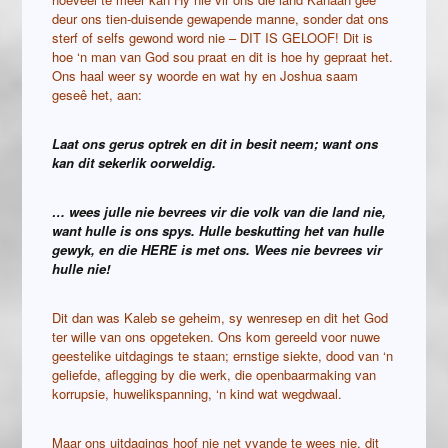
deur ons tien-duisende gewapende manne, sonder dat ons
sterf of selfs gewond word nie – DIT IS GELOOF! Dit is
hoe ‘n man van God sou praat en dit is hoe hy gepraat het.
Ons haal weer sy woorde en wat hy en Joshua saam
geseê het, aan:
Laat ons gerus optrek en dit in besit neem; want ons
kan dit sekerlik oorweldig.
… wees julle nie bevrees vir die volk van die land nie,
want hulle is ons spys. Hulle beskutting het van hulle
gewyk, en die HERE is met ons. Wees nie bevrees vir
hulle nie!
Dit dan was Kaleb se geheim, sy wenresep en dit het God
ter wille van ons opgeteken. Ons kom gereeld voor nuwe
geestelike uitdagings te staan; ernstige siekte, dood van ‘n
geliefde, aflegging by die werk, die openbaarmaking van
korrupsie, huwelikspanning, ‘n kind wat wegdwaal.
Maar ons uitdagings hoof nie net vyande te wees nie, dit