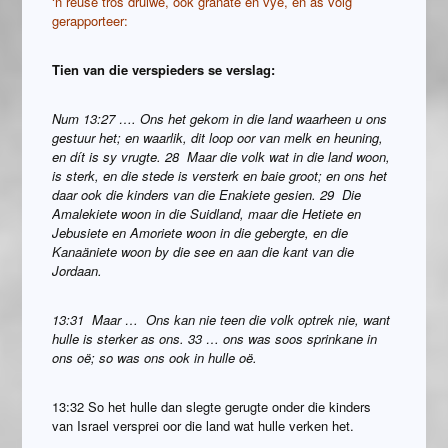
‘n reuse tros druiwe, ook granate en vye, en as volg
gerapporteer:
Tien van die verspieders se verslag:
Num 13:27 …. Ons het gekom in die land waarheen u ons
gestuur het; en waarlik, dit loop oor van melk en heuning,
en dít is sy vrugte. 28 Maar die volk wat in die land woon,
is sterk, en die stede is versterk en baie groot; en ons het
daar ook die kinders van die Enakiete gesien. 29 Die
Amalekiete woon in die Suidland, maar die Hetiete en
Jebusiete en Amoriete woon in die gebergte, en die
Kanaäniete woon by die see en aan die kant van die
Jordaan.
13:31 Maar … Ons kan nie teen die volk optrek nie, want
hulle is sterker as ons. 33 … ons was soos sprinkane in
ons oë; so was ons ook in hulle oë.
13:32 So het hulle dan slegte gerugte onder die kinders
van Israel versprei oor die land wat hulle verken het.