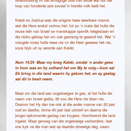
terleurstelling vir die almagtige God van liefde wat oor die
loop van honderde jare soveel in hierdie volk belê het.
Kaleb en Joshua was die enigste twee weerbare manne
wat die Here enduit vertrou het; tot so ‘n mate dat hulle die
reuse leër van Israel se manskappe openlik teëgestaan en
die risiko geloop het om ook gestenig te geword het. Wat ‘n
vreugde moes hulle twee nie vir die Heer gewees het nie,
soos blyk uit sy woorde aan Kaleb:
Num 14:24 Maar my kneg Kaleb, omdat ‘n ander gees
in hom was en hy volhard het om My te volg—hom sal
Ek bring in die land waarin hy gekom het, en sy geslag
sal dit in besit neem.
Maar om die land aan ongelowiges te gee, al het hulle die
naam van Israel gedra, dit sou die Here nie doen nie.
Daarom het Hy dan toe ook al die ander manne van 20 jaar
oud en daarbo, binne 40 jaar laat uitsterf en daarna die
jonger opkomende geslag van krygers, triomferend die land
ingelei. Maar genoeg van die ongelowige verloorders; laat
ons kyk na die man wat op daardie droewige dag, saam