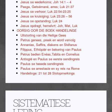
Jesus se wederkoms; Joh 14:1 – 4
Pasga, Getsémané, arres; Luk 21:37
Jesus se verhoor; Luk 22:54-23:25
Jesus se kruisiging; Luk 23:26 – 56
Jesus se opstanding; Luk 24
Jesus opdragt, hemelvrt; Joh, Mat, Luk
OORSIG OOR DIE BOEK HANDELINGE
Uitstorting van die Heilige Gees
Petrus genees, preek en word vervolg
Annanias, Saffira, diakens en Stéfanus
Filippus, Ethiòpiër en bekering van Paulus
Petrus bedien Enéas,Tabita en Cornelius
Antiogië en Paulus se eerste sendingreis
Paulus se tweede sendingreis
Paulus se arrestasie en sy reis na Rome
Handelinge: 21 tot 28 Slotopmerkings
SISTEMATIESE