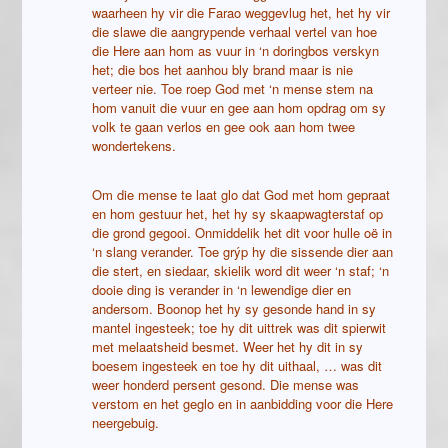
waarheen hy vir die Farao weggevlug het, het hy vir
die slawe die aangrypende verhaal vertel van hoe
die Here aan hom as vuur in ‘n doringbos verskyn
het; die bos het aanhou bly brand maar is nie
verteer nie. Toe roep God met ‘n mense stem na
hom vanuit die vuur en gee aan hom opdrag om sy
volk te gaan verlos en gee ook aan hom twee
wondertekens.
Om die mense te laat glo dat God met hom gepraat
en hom gestuur het, het hy sy skaapwagterstaf op
die grond gegooi. Onmiddelik het dit voor hulle oë in
‘n slang verander. Toe grýp hy die sissende dier aan
die stert, en siedaar, skielik word dit weer ‘n staf; ‘n
dooie ding is verander in ‘n lewendige dier en
andersom. Boonop het hy sy gesonde hand in sy
mantel ingesteek; toe hy dit uittrek was dit spierwit
met melaatsheid besmet. Weer het hy dit in sy
boesem ingesteek en toe hy dit uithaal, … was dit
weer honderd persent gesond. Die mense was
verstom en het geglo en in aanbidding voor die Here
neergebuig.