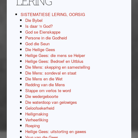
LERING
SISTEMATIESE LERING, OORSIG
Die Bybel
Is daar ‘n God?
God se Eienskappe
Persone in die Godheid
God die Seun
Die Heilige Gees
Heilige Gees: die mens se Helper
Heilige Gees: Bedroef en Uitblus
Die Mens: skepping en samestelling
Die Mens: sondeval en staat
Die Mens en die Wet
Redding van die Mens
Stappe om verlos te word
Die wedergeboorte
Die waterdoop van gelowiges
Geloofsekerheid
Heiligmaking
Verheerliking
Roeping
Heilige Gees: uitstorting en gawes
Vrug van die Gees