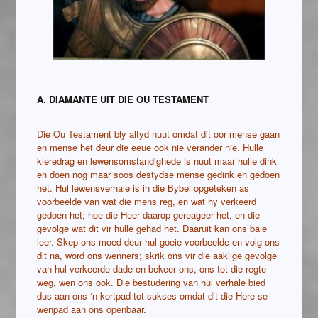
A. DIAMANTE UIT DIE OU TESTAMEN
T
Die Ou Testament bly altyd nuut omdat dit oor mense gaan
en mense het deur die eeue ook nie verander nie. Hulle
kleredrag en lewensomstandighede is nuut maar hulle dink
en doen nog maar soos destydse mense gedink en gedoen
het. Hul lewensverhale is in die Bybel opgeteken as
voorbeelde van wat die mens reg, en wat hy verkeerd
gedoen het; hoe die Heer daarop gereageer het, en die
gevolge wat dit vir hulle gehad het. Daaruit kan ons baie
leer. Skep ons moed deur hul goeie voorbeelde en volg ons
dit na, word ons wenners; skrik ons vir die aaklige gevolge
van hul verkeerde dade en bekeer ons, ons tot die regte
weg, wen ons ook. Die bestudering van hul verhale bied
dus aan ons ‘n kortpad tot sukses omdat dit die Here se
wenpad aan ons openbaar.