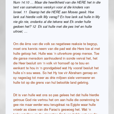
Num 14:10 … Maar die heerlikheid van die HERE het in die
tent van samekoms verskyn voor al die kinders van
Israel. 11 Daarop het die HERE aan Moses gesê: Hoe
lank sal hierdie volk My verag? En hoe lank sal hulle in My
nie glo nie, ondanks al die tekens wat Ek onder hulle
gedoen het? 12 Ek sal hulle met die pes tref en hulle
uitroei; …
Om die êrns van die volk se negatiewe reaksie te begryp,
moet ons kennis neem van die pad wat die Here toe al met
hulle geloop het. Hulle was ‘n uitverkore groep mense. Toe
die ganse mensdom aanhoudend in sonde verval het, het
die Heer besluit om ‘n volk vir homself op te bou en
eenkant te hou in ‘n grondgebied wat Hy vooraf besluit het
hulle s’n sou wees. So het Hy toe vir Abraham geroep en
sy nageslag tot meer as drie miljoen siele vermeerer en
hulle tot op die grens van hul beloofde land gebring.
Dit is van hulle wat ons so pas gelees het dat hulle hierdie
getroue God nie vertrou het om aan hulle die oorwinning te
gee nie maar eerder wou terugdraai na Egipte waar hulle
vroeër as slawe van die Farao’s geswoeg het. Wat ‘n