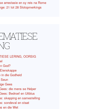
se arrestasie en sy reis na Rome
nge: 21 tot 28 Slotopmerkings
TEMATIESE
ING
TIESE LERING, OORSIG
el
 ‘n God?
 Eienskappe
 in die Godheid
e Seun
lige Gees
 Gees: die mens se Helper
 Gees: Bedroef en Uitblus
s: skepping en samestelling
s: sondeval en staat
s en die Wet