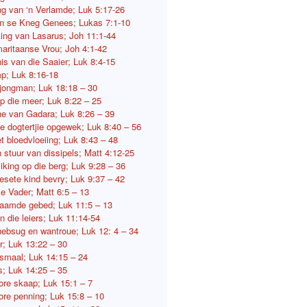
g van ‘n Verlamde; Luk 5:17-26
 se Kneg Genees; Lukas 7:1-10
ng van Lasarus; Joh 11:1-44
aritaanse Vrou; Joh 4:1-42
is van die Saaier; Luk 8:4-15
p; Luk 8:16-18
 jongman; Luk 18:18 – 30
p die meer; Luk 8:22 – 25
e van Gadara; Luk 8:26 – 39
se dogtertjie opgewek; Luk 8:40 – 56
t bloedvloeiing; Luk 8:43 – 48
 stuur van dissipels; Matt 4:12-25
iking op die berg; Luk 9:28 – 36
esete kind bevry; Luk 9:37 – 42
e Vader; Matt 6:5 – 13
amde gebed; Luk 11:5 – 13
n die leiers; Luk 11:14-54
hebsug en wantroue; Luk 12: 4 – 34
r; Luk 13:22 – 30
smaal; Luk 14:15 – 24
s; Luk 14:25 – 35
lore skaap; Luk 15:1 – 7
lore penning; Luk 15:8 – 10