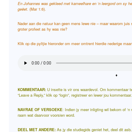
En Johannes was gekleed met kameelhare en ‘n leergord om sy heu
geëet
. (Mar 1:6).
Nader aan die natuur kan geen mens lewe nie – maar waarom juis
groter profeet as hy was nie?
Klik op die pyltjie hieronder om meer omtrent hierdie nederige maa
♦
KOMMENTAAR:
U insette is vir ons waardevol. Om kommentaar te
“Leave a Reply,” klik op “login”, registreer en lewer jou kommentaar.
NAVRAE OF VERSOEKE
: Indien jy meer inligting wil bekom of ‘n
raam wat daarvoor voorsien word.
DEEL MET ANDERE:
As jy die studiegids geniet het, deel dit as