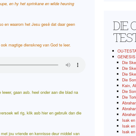
pe, en hy het sprinkane en wilde heuning
DIE 
 so en waarom het Jesu gesê dat daar geen
TES
r ook magtige dienskneg van God te leer.
OU-TEST
GENESIS
Die Ske
Die Ske
Die Ske
Die Son
Kain, A
Die So
 lewer, gaan asb. heel onder aan die blad na
Die Tor
Abraham
Abraham
 versoek wil rig,
klik asb hier
en gebruik dan die
Abraham
Isak en
Isak en
Isak en
b. met jou vriende en kennisse deur middel van