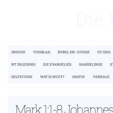
Die
INHOUD
TUISBLAD
BYBEL EN -STUDIE
OT GIDS
NT INLEIDING
DIE EVANGELIES
HANDELINGE
S
SELFSTUDIE
WAT IS NUUT?
GRATIS!
VERHALE
Mark 1:1-8 Johannes