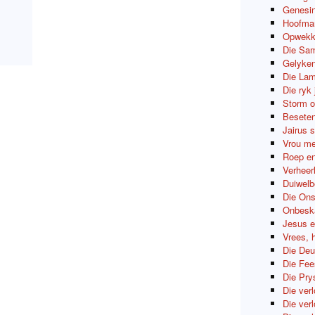
Genesin
Hoofman
Opwekki
Die Sam
Gelyken
Die Lam
Die ryk
Storm o
Beseten
Jairus 
Vrou me
Roep en
Verheerl
Duiwelb
Die Ons
Onbeska
Jesus e
Vrees, 
Die Deu
Die Fee
Die Pry
Die ver
Die ver