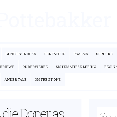
 Pottebakker
GENESIS: INDEKS
PENTATEUG
PSALMS
SPREUKE
’BRIEWE
ONDERWERPE
SISTEMATIESE LERING
BEGIN
ANDER TALE
OMTRENT ONS
 die Doper as