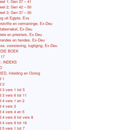
deel 1; Gen 37 – 41
deel 2; Gen 42 – 50
deel 3; Gen 37 – 50
tog uit Egipte, Exs
orskrifte en vermaninge, Ex-Deu
e tabernakel, Ex-Deu
viete en priesters, Ex-Deu
ferandes en tiendes, Ex-Deu
etse, voorsiening, tugtiging, Ex-Deu
 DIE BOEK
117
: INDEKS
D
D, Inleiding en Oorsig
d 1
d 2
 3 vers 1 tot 5
 3 vers 6 tot 11
d 4 vers 1 en 2
d 4 vers 3
d 4 vers 4 en 5
 4 vers 6 tot vers 8
 4 vers 9 tot 16
 5 vers 1 tot 7