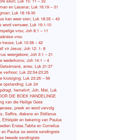
lore seun; Luk 15: 11 – 32
 man en Lasarus; Luk 16:19 – 31
gman; Luk 18:18-30
us kan weer sien; Luk 18:35 – 43
 word vernuwe; Luk 19:1-10
rspelige vrou; Joh 8:1 – 11
aänése vrou
e keuse; Luk 10:38 – 42
lf vir Jesus; Joh 12: 1- 8
us weergebore; Joh 3:1 – 21
e wederkoms; Joh 14:1 – 4
Getsémané, arres; Luk 21:37
e verhoor; Luk 22:54-23:25
e kruisiging; Luk 23:26 – 56
e opstanding; Luk 24
pdragt, hemelvrt; Joh, Mat, Luk
OOR DIE BOEK HANDELINGE
ing van die Heilige Gees
genees, preek en word vervolg
s, Saffira, diakens en Stéfanus
s, Ethiòpiër en bekering van Paulus
bedien Enéas,Tabita en Cornelius
ë en Paulus se eerste sendingreis
se tweede sendingreis