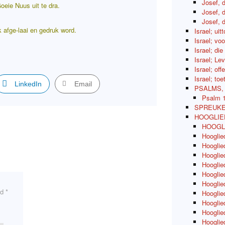
Josef, 
eie Nuus uit te dra.
Josef, 
Josef, 
k afge-laai en gedruk word.
Israel; uit
Israel; vo
Israel; di
Israel; Le
Israel; of
Israel; to
LinkedIn
Email
PSALMS,
Psalm 
SPREUKE
HOOGLIE
HOOGLIE
Hooglie
Hooglie
Hooglied
Hooglied
Hooglie
Hooglie
ed
*
Hooglie
Hooglied
Hooglied
Hooglied