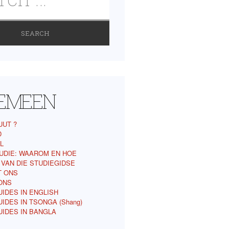
EMEEN
UUT ?
D
L
UDIE: WAAROM EN HOE
 VAN DIE STUDIEGIDSE
T ONS
ONS
IDES IN ENGLISH
IDES IN TSONGA (Shang)
UIDES IN BANGLA