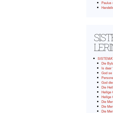
Paulus 
Handeli
SIS
LER
SISTEMA
Die Byb
Is daar
God se
Persone
God di
Die Hei
Heilige
Heilige
Die Men
Die Men
Die Men