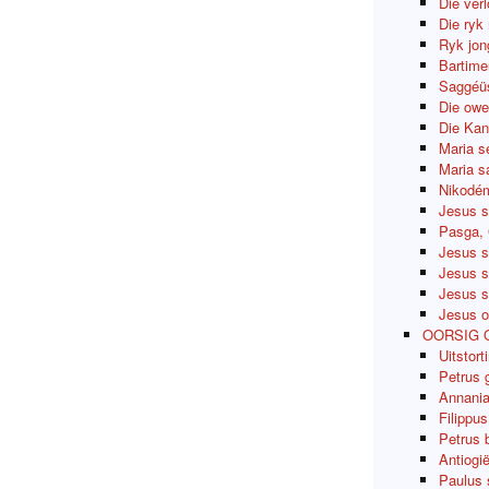
Die ver
Die ryk
Ryk jon
Bartime
Saggéüs
Die owe
Die Kan
Maria s
Maria sa
Nikodém
Jesus s
Pasga, 
Jesus s
Jesus s
Jesus s
Jesus o
OORSIG 
Uitstort
Petrus 
Annania
Filippu
Petrus 
Antiogi
Paulus 