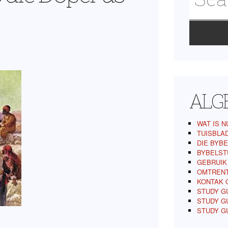
ALG
WAT IS N
TUISBLA
DIE BYBE
BYBELST
GEBRUIK
OMTREN
KONTAK 
STUDY GU
STUDY GU
STUDY G