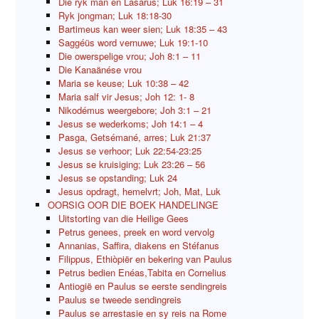
Die ryk man en Lasarus; Luk 16:19 – 31
Ryk jongman; Luk 18:18-30
Bartimeus kan weer sien; Luk 18:35 – 43
Saggéüs word vernuwe; Luk 19:1-10
Die owerspelige vrou; Joh 8:1 – 11
Die Kanaänése vrou
Maria se keuse; Luk 10:38 – 42
Maria salf vir Jesus; Joh 12: 1- 8
Nikodémus weergebore; Joh 3:1 – 21
Jesus se wederkoms; Joh 14:1 – 4
Pasga, Getsémané, arres; Luk 21:37
Jesus se verhoor; Luk 22:54-23:25
Jesus se kruisiging; Luk 23:26 – 56
Jesus se opstanding; Luk 24
Jesus opdragt, hemelvrt; Joh, Mat, Luk
OORSIG OOR DIE BOEK HANDELINGE
Uitstorting van die Heilige Gees
Petrus genees, preek en word vervolg
Annanias, Saffira, diakens en Stéfanus
Filippus, Ethiòpiër en bekering van Paulus
Petrus bedien Enéas,Tabita en Cornelius
Antiogië en Paulus se eerste sendingreis
Paulus se tweede sendingreis
Paulus se arrestasie en sy reis na Rome