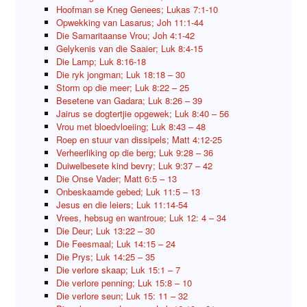
Hoofman se Kneg Genees; Lukas 7:1-10
Opwekking van Lasarus; Joh 11:1-44
Die Samaritaanse Vrou; Joh 4:1-42
Gelykenis van die Saaier; Luk 8:4-15
Die Lamp; Luk 8:16-18
Die ryk jongman; Luk 18:18 – 30
Storm op die meer; Luk 8:22 – 25
Besetene van Gadara; Luk 8:26 – 39
Jairus se dogtertjie opgewek; Luk 8:40 – 56
Vrou met bloedvloeiing; Luk 8:43 – 48
Roep en stuur van dissipels; Matt 4:12-25
Verheerliking op die berg; Luk 9:28 – 36
Duiwelbesete kind bevry; Luk 9:37 – 42
Die Onse Vader; Matt 6:5 – 13
Onbeskaamde gebed; Luk 11:5 – 13
Jesus en die leiers; Luk 11:14-54
Vrees, hebsug en wantroue; Luk 12: 4 – 34
Die Deur; Luk 13:22 – 30
Die Feesmaal; Luk 14:15 – 24
Die Prys; Luk 14:25 – 35
Die verlore skaap; Luk 15:1 – 7
Die verlore penning; Luk 15:8 – 10
Die verlore seun; Luk 15: 11 – 32