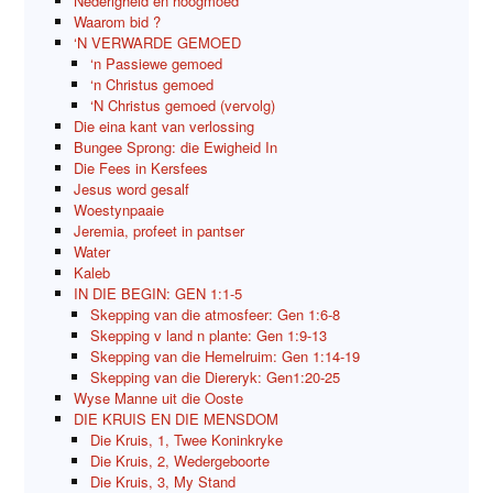
Nederigheid en hoogmoed
Waarom bid ?
‘N VERWARDE GEMOED
‘n Passiewe gemoed
‘n Christus gemoed
‘N Christus gemoed (vervolg)
Die eina kant van verlossing
Bungee Sprong: die Ewigheid In
Die Fees in Kersfees
Jesus word gesalf
Woestynpaaie
Jeremia, profeet in pantser
Water
Kaleb
IN DIE BEGIN: GEN 1:1-5
Skepping van die atmosfeer: Gen 1:6-8
Skepping v land n plante: Gen 1:9-13
Skepping van die Hemelruim: Gen 1:14-19
Skepping van die Diereryk: Gen1:20-25
Wyse Manne uit die Ooste
DIE KRUIS EN DIE MENSDOM
Die Kruis, 1, Twee Koninkryke
Die Kruis, 2, Wedergeboorte
Die Kruis, 3, My Stand