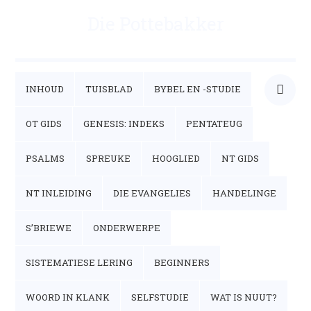
Die Pottebakker
INHOUD
TUISBLAD
BYBEL EN -STUDIE
OT GIDS
GENESIS: INDEKS
PENTATEUG
PSALMS
SPREUKE
HOOGLIED
NT GIDS
NT INLEIDING
DIE EVANGELIES
HANDELINGE
S’BRIEWE
ONDERWERPE
SISTEMATIESE LERING
BEGINNERS
WOORD IN KLANK
SELFSTUDIE
WAT IS NUUT?