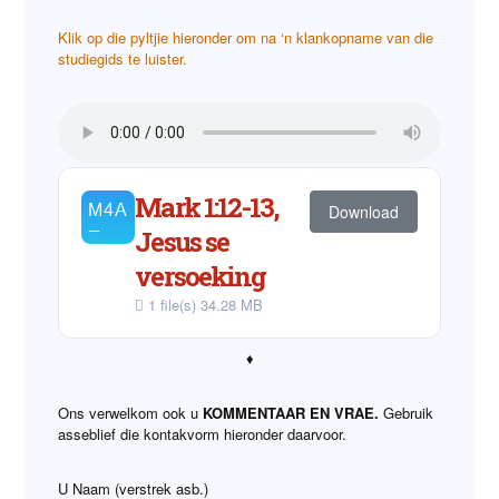
Klik op die pyltjie hieronder om na ‘n klankopname van die
studiegids te luister.
Mark 1:12-13,
Download
Jesus se
versoeking
1 file(s)
34.28 MB
♦
Ons verwelkom ook u
KOMMENTAAR EN VRAE.
Gebruik
asseblief die kontakvorm hieronder daarvoor.
U Naam (verstrek asb.)