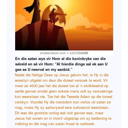
En die satan wys vir Hom al die koninkryke van die
wêreld en sê vir Hom: “Al hierdie dinge sal ek aan U
gee as U neerval en my aanbid.”
Nadat die Heilige Gees op Jesus gekom het, is Hy in die
woestyn uitgelei om deur die duiwel versoek te word. Vir
meer as 4000 jaar het die duiwel toe al ‘n skrikbewind op
aarde gevoer omdat geen enkele mens ooit sy versoekinge
kon weerstaan nie. Toe het die Tweede Adam op die toneel
verskyn. Voordat Hy die mensdom kon verlos uit satan se
mag, moes Hy sy aartsvyand eers suksesvol weerstaan.
Dit was die grootste oorlog wat ooit gevoer was, maar
Jesus het oorwin en in triomf uitgestap om sy bediening te
volbring en die mag van satan finaal te verbreek.