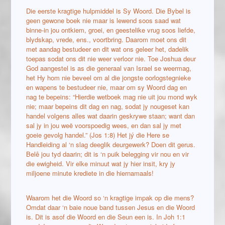
Die eerste kragtige hulpmiddel is Sy Woord. Die Bybel is
geen gewone boek nie maar is lewend soos saad wat
binne-in jou ontkiem, groei, en geestelike vrug soos liefde,
blydskap, vrede, ens., voortbring. Daarom moet ons dit
met aandag bestudeer en dit wat ons geleer het, dadelik
toepas sodat ons dit nie weer verloor nie. Toe Joshua deur
God aangestel is as die generaal van Israel se weermag,
het Hy hom nie beveel om al die jongste oorlogstegnieke
en wapens te bestudeer nie, maar om sy Woord dag en
nag te bepeins: “Hierdie wetboek mag nie uit jou mond wyk
nie; maar bepeins dit dag en nag, sodat jy nougeset kan
handel volgens alles wat daarin geskrywe staan; want dan
sal jy in jou weë voorspoedig wees, en dan sal jy met
goeie gevolg handel.” (Jos 1:8) Het jý die Here se
Handleiding al ‘n slag deeglik deurgewerk? Doen dit gerus.
Belê jou tyd daarin; dit is ‘n puik belegging vir nou en vir
die ewigheid. Vir elke minuut wat jy hier insit, kry jy
miljoene minute krediete in die hiernamaals!
Waarom het die Woord so ‘n kragtige impak op die mens?
Omdat daar ‘n baie noue band tussen Jesus en die Woord
is. Dit is asof die Woord en die Seun een is. In Joh 1:1