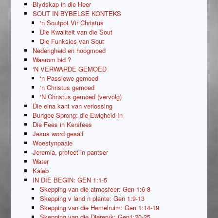
Blydskap in die Heer
SOUT IN BYBELSE KONTEKS
‘n Soutpot Vir Christus
Die Kwaliteit van die Sout
Die Funksies van Sout
Nederigheid en hoogmoed
Waarom bid ?
‘N VERWARDE GEMOED
‘n Passiewe gemoed
‘n Christus gemoed
‘N Christus gemoed (vervolg)
Die eina kant van verlossing
Bungee Sprong: die Ewigheid In
Die Fees in Kersfees
Jesus word gesalf
Woestynpaaie
Jeremia, profeet in pantser
Water
Kaleb
IN DIE BEGIN: GEN 1:1-5
Skepping van die atmosfeer: Gen 1:6-8
Skepping v land n plante: Gen 1:9-13
Skepping van die Hemelruim: Gen 1:14-19
Skepping van die Diereryk: Gen1:20-25