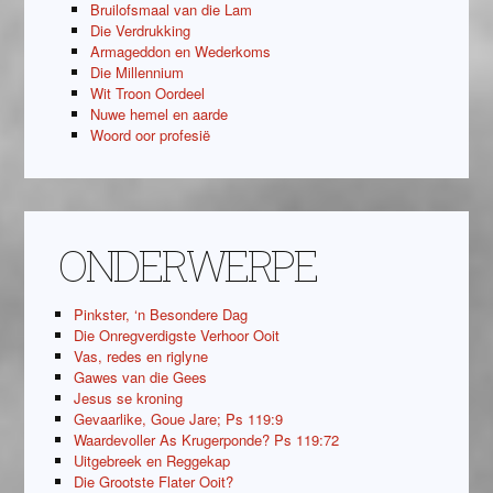
Bruilofsmaal van die Lam
Die Verdrukking
Armageddon en Wederkoms
Die Millennium
Wit Troon Oordeel
Nuwe hemel en aarde
Woord oor profesië
ONDERWERPE
Pinkster, ‘n Besondere Dag
Die Onregverdigste Verhoor Ooit
Vas, redes en riglyne
Gawes van die Gees
Jesus se kroning
Gevaarlike, Goue Jare; Ps 119:9
Waardevoller As Krugerponde? Ps 119:72
Uitgebreek en Reggekap
Die Grootste Flater Ooit?