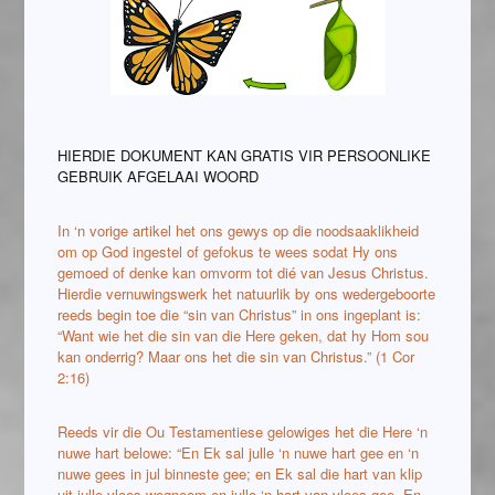
HIERDIE DOKUMENT KAN GRATIS VIR PERSOONLIKE
GEBRUIK AFGELAAI WOORD
In ‘n vorige artikel het ons gewys op die noodsaaklikheid
om op God ingestel of gefokus te wees sodat Hy ons
gemoed of denke kan omvorm tot dié van Jesus Christus.
Hierdie vernuwingswerk het natuurlik by ons wedergeboorte
reeds begin toe die “sin van Christus” in ons ingeplant is:
“Want wie het die sin van die Here geken, dat hy Hom sou
kan onderrig? Maar ons het die sin van Christus.” (1 Cor
2:16)
Reeds vir die Ou Testamentiese gelowiges het die Here ‘n
nuwe hart belowe: “En Ek sal julle ‘n nuwe hart gee en ‘n
nuwe gees in jul binneste gee; en Ek sal die hart van klip
uit julle vlees wegneem en julle ‘n hart van vlees gee. En