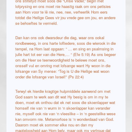
ons stiltetyd moet soos die “Onse Vader,” begin met
lofprysing en ons moet nie haastig raak om ons petisies
aan Hom voor te lê nie, nee, nee, verheerlik Hom eers
totdat die Heilige Gees vir jou vrede gee om jou, en andere
se behoeftes te vermeld.
Dan kan ons ook dwarsdeur die dag, waar ons ookal
rondbeweeg, in ons harte lofliedere, soos die wierook in die
tempel, na Hom laat opgaan: “ … en sing en psalmsing in
julle hart tot eer van die Here,… “ (Efe 5:19) As ons begeer
om die Heer se teenwoordigheid te belewe moet ons,
onsself vul en omring met lofsange want Hy woon in die
lofsange van Sy mense: “Tog is U die Heilige wat woon
onder die lofsange van Israel!” (Ps 22:4)
Terwyl ek hierdie kragtige hulpmiddele aanwend om met
God saam te werk aan dit wat Hy besig is om in my te
doen, moet ek onthou dat ek net soos die skoenlapper wat
homself nie van ‘n wurm in ‘n skoenlapper kan verander
nie, myself ook nie van ‘n vleeslike – in ‘n geestelike wese
kan omvorm nie. Metamorfose is ‘n wonderdaad van God.
Daarom moet ek sommer elke nou en dan my
magteloosheid aan Hom bely, maar ook my vertroue dat