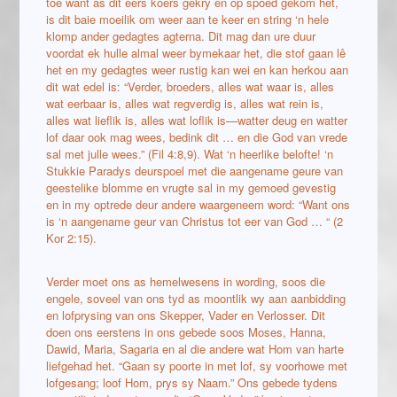
toe want as dit eers koers gekry en op spoed gekom het,
is dit baie moeilik om weer aan te keer en string ‘n hele
klomp ander gedagtes agterna. Dit mag dan ure duur
voordat ek hulle almal weer bymekaar het, die stof gaan lê
het en my gedagtes weer rustig kan wei en kan herkou aan
dit wat edel is: “Verder, broeders, alles wat waar is, alles
wat eerbaar is, alles wat regverdig is, alles wat rein is,
alles wat lieflik is, alles wat loflik is—watter deug en watter
lof daar ook mag wees, bedink dit … en die God van vrede
sal met julle wees.” (Fil 4:8,9). Wat ‘n heerlike belofte! ‘n
Stukkie Paradys deurspoel met die aangename geure van
geestelike blomme en vrugte sal in my gemoed gevestig
en in my optrede deur andere waargeneem word: “Want ons
is ‘n aangename geur van Christus tot eer van God … “ (2
Kor 2:15).
Verder moet ons as hemelwesens in wording, soos die
engele, soveel van ons tyd as moontlik wy aan aanbidding
en lofprysing van ons Skepper, Vader en Verlosser. Dit
doen ons eerstens in ons gebede soos Moses, Hanna,
Dawid, Maria, Sagaria en al die andere wat Hom van harte
liefgehad het. “Gaan sy poorte in met lof, sy voorhowe met
lofgesang; loof Hom, prys sy Naam.” Ons gebede tydens