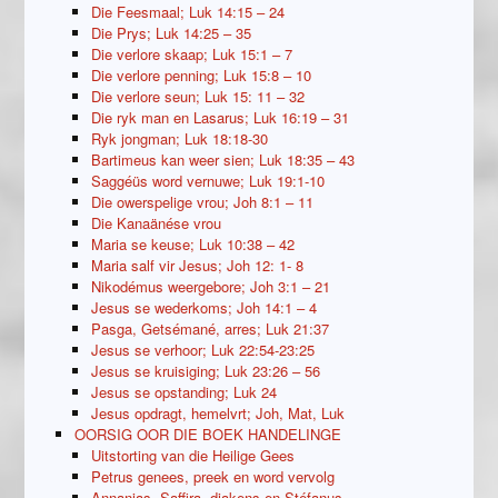
Die Feesmaal; Luk 14:15 – 24
Die Prys; Luk 14:25 – 35
Die verlore skaap; Luk 15:1 – 7
Die verlore penning; Luk 15:8 – 10
Die verlore seun; Luk 15: 11 – 32
Die ryk man en Lasarus; Luk 16:19 – 31
Ryk jongman; Luk 18:18-30
Bartimeus kan weer sien; Luk 18:35 – 43
Saggéüs word vernuwe; Luk 19:1-10
Die owerspelige vrou; Joh 8:1 – 11
Die Kanaänése vrou
Maria se keuse; Luk 10:38 – 42
Maria salf vir Jesus; Joh 12: 1- 8
Nikodémus weergebore; Joh 3:1 – 21
Jesus se wederkoms; Joh 14:1 – 4
Pasga, Getsémané, arres; Luk 21:37
Jesus se verhoor; Luk 22:54-23:25
Jesus se kruisiging; Luk 23:26 – 56
Jesus se opstanding; Luk 24
Jesus opdragt, hemelvrt; Joh, Mat, Luk
OORSIG OOR DIE BOEK HANDELINGE
Uitstorting van die Heilige Gees
Petrus genees, preek en word vervolg
Annanias, Saffira, diakens en Stéfanus