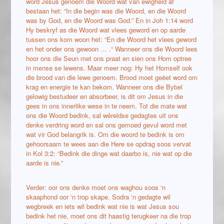
word Jesus genoem die Woord wat van ewigheid af
bestaan het: “In die begin was die Woord, en die Woord
was by God, en die Woord was God.” En in Joh 1:14 word
Hy beskryf as die Woord wat vlees geword en op aarde
tussen ons kom woon het: “En die Woord het vlees geword
en het onder ons gewoon … .“ Wanneer ons die Woord lees
hoor ons die Seun met ons praat en sien ons Hom optree
in mense se lewens. Maar meer nog: Hy het Homself ook
die brood van die lewe genoem. Brood moet geëet word om
krag en energie te kan bekom. Wanneer ons die Bybel
gelowig bestudeer en absorbeer, is dit om Jesus in die
gees in ons innerlike wese in te neem. Tot die mate wat
ons die Woord bedink, sal wêreldse gedagtes uit ons
denke verdring word en sal ons gemoed gevul word met
wat vir God belangrik is. Om die woord te bedink is om
gehoorsaam te wees aan die Here se opdrag soos vervat
in Kol 3:2: “Bedink die dinge wat daarbo is, nie wat op die
aarde is nie.”
Verder: oor ons denke moet ons waghou soos ‘n
skaaphond oor ‘n trop skape. Sodra ‘n gedagte wil
wegbreek en iets wil bedink wat nie is wat Jesus sou
bedink het nie, moet ons dit haastig terugkeer na die trop