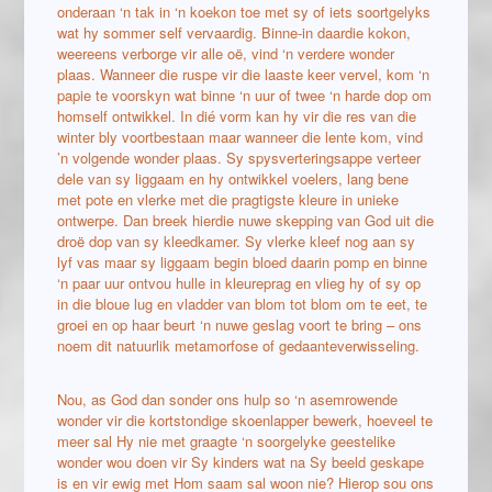
onderaan ‘n tak in ‘n koekon toe met sy of iets soortgelyks
wat hy sommer self vervaardig. Binne-in daardie kokon,
weereens verborge vir alle oë, vind ‘n verdere wonder
plaas. Wanneer die ruspe vir die laaste keer vervel, kom ‘n
papie te voorskyn wat binne ‘n uur of twee ‘n harde dop om
homself ontwikkel. In dié vorm kan hy vir die res van die
winter bly voortbestaan maar wanneer die lente kom, vind
’n volgende wonder plaas. Sy spysverteringsappe verteer
dele van sy liggaam en hy ontwikkel voelers, lang bene
met pote en vlerke met die pragtigste kleure in unieke
ontwerpe. Dan breek hierdie nuwe skepping van God uit die
droë dop van sy kleedkamer. Sy vlerke kleef nog aan sy
lyf vas maar sy liggaam begin bloed daarin pomp en binne
‘n paar uur ontvou hulle in kleureprag en vlieg hy of sy op
in die bloue lug en vladder van blom tot blom om te eet, te
groei en op haar beurt ‘n nuwe geslag voort te bring – ons
noem dit natuurlik metamorfose of gedaanteverwisseling.
Nou, as God dan sonder ons hulp so ‘n asemrowende
wonder vir die kortstondige skoenlapper bewerk, hoeveel te
meer sal Hy nie met graagte ‘n soorgelyke geestelike
wonder wou doen vir Sy kinders wat na Sy beeld geskape
is en vir ewig met Hom saam sal woon nie? Hierop sou ons