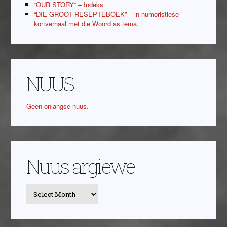
“OUR STORY” – Indeks
“DIE GROOT RESEPTEBOEK” – ‘n humoristiese
kortverhaal met die Woord as tema.
NUUS
Geen onlangse nuus.
Nuus argiewe