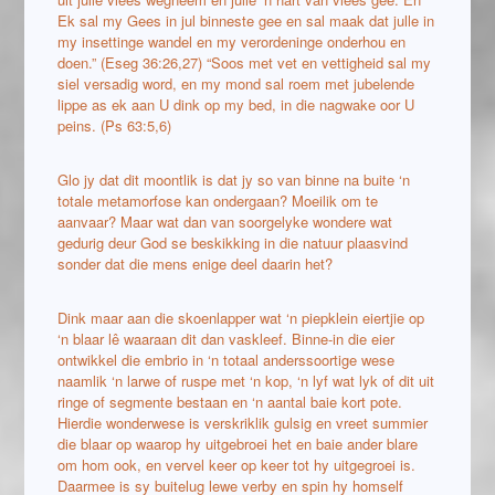
Ek sal my Gees in jul binneste gee en sal maak dat julle in
my insettinge wandel en my verordeninge onderhou en
doen.” (Eseg 36:26,27) “Soos met vet en vettigheid sal my
siel versadig word, en my mond sal roem met jubelende
lippe
as ek aan U dink op my bed, in die nagwake oor U
peins. (Ps 63:5,6)
Glo jy dat dit moontlik is dat jy so van binne na buite ‘n
totale metamorfose kan ondergaan? Moeilik om te
aanvaar? Maar wat dan van soorgelyke wondere wat
gedurig deur God se beskikking in die natuur plaasvind
sonder dat die mens enige deel daarin het?
Dink maar aan die skoenlapper wat ‘n piepklein eiertjie op
‘n blaar lê waaraan dit dan vaskleef. Binne-in die eier
ontwikkel die embrio in ‘n totaal anderssoortige wese
naamlik ‘n larwe of ruspe met ‘n kop, ‘n lyf wat lyk of dit uit
ringe of segmente bestaan en ‘n aantal baie kort pote.
Hierdie wonderwese is verskriklik gulsig en vreet summier
die blaar op waarop hy uitgebroei het en baie ander blare
om hom ook, en vervel keer op keer tot hy uitgegroei is.
Daarmee is sy buitelug lewe verby en spin hy homself