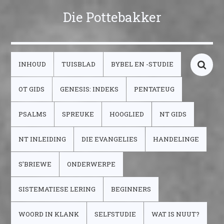
Die Pottebakker
INHOUD
TUISBLAD
BYBEL EN -STUDIE
OT GIDS
GENESIS: INDEKS
PENTATEUG
PSALMS
SPREUKE
HOOGLIED
NT GIDS
NT INLEIDING
DIE EVANGELIES
HANDELINGE
S’BRIEWE
ONDERWERPE
SISTEMATIESE LERING
BEGINNERS
WOORD IN KLANK
SELFSTUDIE
WAT IS NUUT?