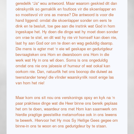
geredelik “Ja” wou antwoord. Maar waarom geskied dit dan
oënskynlik so gemaklik en foutloos vir die skoenlapper en
so moeitevol vir ons as mense? Die antwoord is voor die
hand liggend: omdat die skoenlapper sonder om eers te
dink en te besluit, toe gee aan die instink wat God in hom
ingeskape het. Hy doen die dinge wat hy moet doen sonder
om vrae te stel, en dit wat hy nie vir homself kan doen nie,
laat hy aan God oor om te doen en wag geduldig daarop.
Die mens is egter met ‘n eie wil geskape en gedurigdeur
bevraagteken ons Hom en dwarsboom ons Hom in die
werk wat Hy in ons wil doen. Soms is ons ongeduldig
omdat ons nie ons jaloesie of humeur of wat ookal kan
oorkom nie. Dan, natuurlik het ons boonop die duiwel as
teenstander terwyl die vlinder waarskynlik nooit enige las
van hom het nie!
Maar kom ons sit nou ons verskonings opsy en kyk na ‘n
paar praktiese dinge wat die Heer binne ons bereik geplaas
het om te doen, waardeur ons met Hom kan saamwerk om
hierdie pragtige geestelike metamorfose ook in ons lewens
te bewerk. Hiervoor het Hy mos Sy Heilige Gees gegee om
binne-in ons te woon en ons gedurigdeur by te staan.