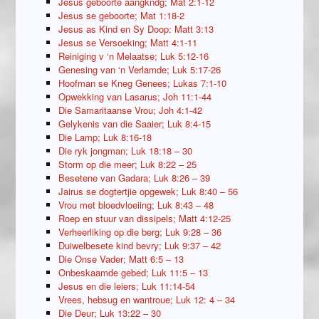
Jesus geboorte aangkndg; Mat 2:1-12
Jesus se geboorte; Mat 1:18-2
Jesus as Kind en Sy Doop: Matt 3:13
Jesus se Versoeking; Matt 4:1-11
Reiniging v ‘n Melaatse; Luk 5:12-16
Genesing van ‘n Verlamde; Luk 5:17-26
Hoofman se Kneg Genees; Lukas 7:1-10
Opwekking van Lasarus; Joh 11:1-44
Die Samaritaanse Vrou; Joh 4:1-42
Gelykenis van die Saaier; Luk 8:4-15
Die Lamp; Luk 8:16-18
Die ryk jongman; Luk 18:18 – 30
Storm op die meer; Luk 8:22 – 25
Besetene van Gadara; Luk 8:26 – 39
Jairus se dogtertjie opgewek; Luk 8:40 – 56
Vrou met bloedvloeiing; Luk 8:43 – 48
Roep en stuur van dissipels; Matt 4:12-25
Verheerliking op die berg; Luk 9:28 – 36
Duiwelbesete kind bevry; Luk 9:37 – 42
Die Onse Vader; Matt 6:5 – 13
Onbeskaamde gebed; Luk 11:5 – 13
Jesus en die leiers; Luk 11:14-54
Vrees, hebsug en wantroue; Luk 12: 4 – 34
Die Deur; Luk 13:22 – 30