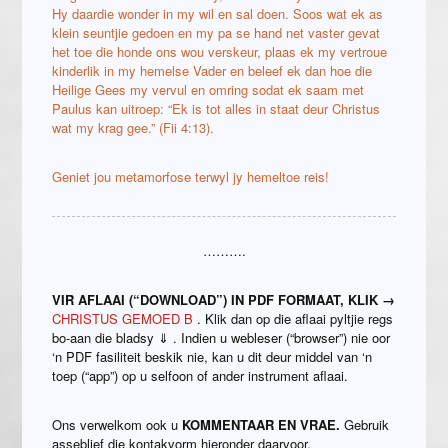
Hy daardie wonder in my wil en sal doen. Soos wat ek as
klein seuntjie gedoen en my pa se hand net vaster gevat
het toe die honde ons wou verskeur, plaas ek my vertroue
kinderlik in my hemelse Vader en beleef ek dan hoe die
Heilige Gees my vervul en omring sodat ek saam met
Paulus kan uitroep: “Ek is tot alles in staat deur Christus
wat my krag gee.” (Fii 4:13).
Geniet jou metamorfose terwyl jy hemeltoe reis!
……….
VIR AFLAAI (“DOWNLOAD”) IN PDF FORMAAT, KLIK →
CHRISTUS GEMOED B
. Klik dan op die aflaai pyltjie regs
bo-aan die bladsy ⇓ . Indien u webleser (“browser”) nie oor
‘n PDF fasiliteit beskik nie, kan u dit deur middel van ‘n
toep (“app”) op u selfoon of ander instrument aflaai.
Ons verwelkom ook u
KOMMENTAAR EN VRAE.
Gebruik
asseblief die kontakvorm hieronder daarvoor.