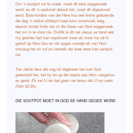
Om ‘n soutpot vol te maak, moet dit eers oopgemaak
word; as dit ‘n opskroef deksel het, moet dit afgeskroef
word. Baie kinders van die Here hou wel êrens gedurende
die dag ‘n rukkie stiltetyd maar kom onvervuld, leeg,
daaruit omdat hulle nie vir die Gees van God oopgemaak
het om in te vloei nie. Eintlik is dit net Jesus se hand wat
my geslote hart kan oopskroef maar ek moet my oë in
geloof op Hom hou en nie opgee voordat ek van Hom
ontvang het en vol en verkwik die lewe weer kan aandurf
nie.
Toe Jakob deur die nag tot dagbreek toe met God
geworstel het, het hy tot op die laaste aan Hom vasgehou
en gesê:
Ek sal U nie laat gaan nie tensy dat U my seën
(
Gen 32:26).
DIE SOUTPOT MOET IN GOD SE HAND GEGEE WORD