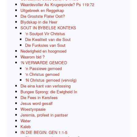
Waardevoller As Krugerponde? Ps 119:72
Uitgebreek en Reggekap
Die Grootste Flater Ooit?
Blydskap in die Heer
SOUT IN BYBELSE KONTEKS
‘n Soutpot Vir Christus
Die Kwaliteit van die Sout
Die Funksies van Sout
Nederigheid en hoogmoed
Waarom bid ?
‘N VERWARDE GEMOED
‘n Passiewe gemoed
‘n Christus gemoed
‘N Christus gemoed (vervolg)
Die eina kant van verlossing
Bungee Sprong: die Ewigheid In
Die Fees in Kersfees
Jesus word gesalf
Woestynpaaie
Jeremia, profeet in pantser
Water
Kaleb
IN DIE BEGIN: GEN 1:1-5