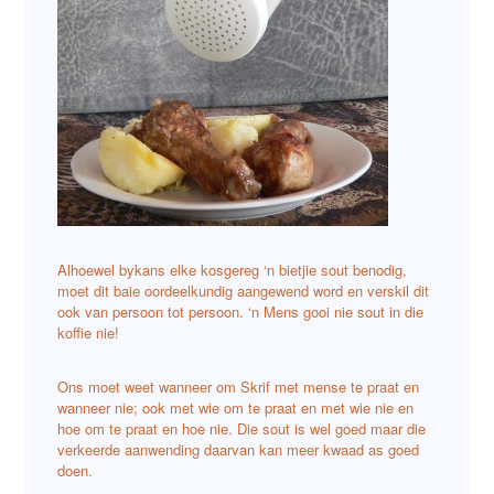
Alhoewel bykans elke kosgereg ‘n bietjie sout benodig,
moet dit baie oordeelkundig aangewend word en verskil dit
ook van persoon tot persoon. ‘n Mens gooi nie sout in die
koffie nie!
Ons moet weet wanneer om Skrif met mense te praat en
wanneer nie; ook met wie om te praat en met wie nie en
hoe om te praat en hoe nie. Die sout is wel goed maar die
verkeerde aanwending daarvan kan meer kwaad as goed
doen.