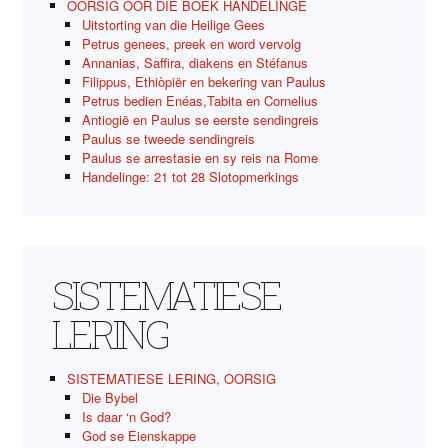
OORSIG OOR DIE BOEK HANDELINGE
Uitstorting van die Heilige Gees
Petrus genees, preek en word vervolg
Annanias, Saffira, diakens en Stéfanus
Filippus, Ethiòpiër en bekering van Paulus
Petrus bedien Enéas,Tabita en Cornelius
Antiogië en Paulus se eerste sendingreis
Paulus se tweede sendingreis
Paulus se arrestasie en sy reis na Rome
Handelinge: 21 tot 28 Slotopmerkings
SISTEMATIESE
LERING
SISTEMATIESE LERING, OORSIG
Die Bybel
Is daar ‘n God?
God se Eienskappe