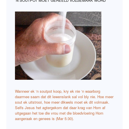
‘N SOUTPOT MOET GEREELD VOLGEMAAK WORD
Wanneer ek ‘n soutpot koop, kry ek nie ‘n waarborg
daarmee saam dat dit lewenslank sal vol bly nie. Hoe meer
sout ek uitstrooi, hoe meer dikwels moet ek dit volmaak.
Selfs Jesus het agtergekom dat daar krag van Hom af
uitgegaan het toe die vrou met die bloedvloeiing Hom
aangeraak en genees is (Mar 5:30).