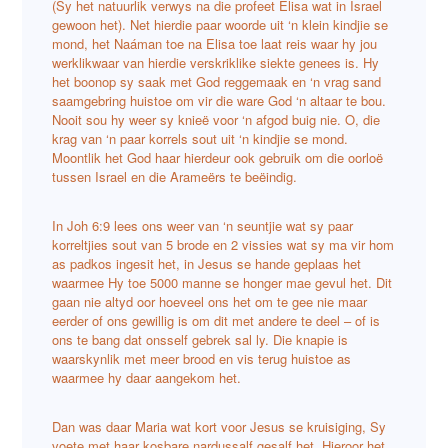
(Sy het natuurlik verwys na die profeet Elisa wat in Israel
gewoon het). Net hierdie paar woorde uit ‘n klein kindjie se
mond, het Naáman toe na Elisa toe laat reis waar hy jou
werklikwaar van hierdie verskriklike siekte genees is. Hy
het boonop sy saak met God reggemaak en ‘n vrag sand
saamgebring huistoe om vir die ware God ‘n altaar te bou.
Nooit sou hy weer sy knieë voor ‘n afgod buig nie. O, die
krag van ‘n paar korrels sout uit ‘n kindjie se mond.
Moontlik het God haar hierdeur ook gebruik om die oorloë
tussen Israel en die Arameërs te beëindig.
In Joh 6:9 lees ons weer van ‘n seuntjie wat sy paar
korreltjies sout van 5 brode en 2 vissies wat sy ma vir hom
as padkos ingesit het, in Jesus se hande geplaas het
waarmee Hy toe 5000 manne se honger mae gevul het. Dit
gaan nie altyd oor hoeveel ons het om te gee nie maar
eerder of ons gewillig is om dit met andere te deel – of is
ons te bang dat onsself gebrek sal ly. Die knapie is
waarskynlik met meer brood en vis terug huistoe as
waarmee hy daar aangekom het.
Dan was daar Maria wat kort voor Jesus se kruisiging, Sy
voete met haar kosbare nardussalf gesalf het. Hieroor het