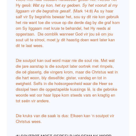
Hy gesê:
Wat sy kon, het sy gedoen. Sy het vooruit al my
liggaam vir die begrafnis gesalf
. (Mark 14:8) As sy haar
salf vir Sy begrafnis bewaar het, sou sy dit nie kon gebruik
het nie want toe die vroue op die derde dag by die graf kom
om Sy liggaam met kruie te behandel, het Hy reeds al
opgestaan. Die oomblik wanneer God vir jou sê om jou
sout uit te strooi, moet jy dit haastig doen want later kan
dit te laat wees.
Die soutpot kan oud word maar nie die sout nie. Met wat
die jare aanstap is die soutpot later oortrek met rimpels,
die oë glaserig, die vingers krom, maar die Christus wat in
die hart woon, bly dieselfde: gister, vandag en tot in
ewigheid. Selfs in die hoësorgeenheid waar die Heer se
dissipel teen die opgestapelde kussings lê, is die gebroke
woorde wat oor haar lippe kom steeds vars en kragtig en
tot seën vir andere.
Die kruks van die saak is dus: Elkeen kan ‘n soutpot vir
Christus wees.