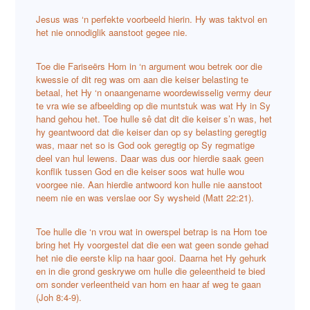
Jesus was ‘n perfekte voorbeeld hierin. Hy was taktvol en
het nie onnodiglik aanstoot gegee nie.
Toe die Fariseërs Hom in ‘n argument wou betrek oor die
kwessie of dit reg was om aan die keiser belasting te
betaal, het Hy ‘n onaangename woordewisselig vermy deur
te vra wie se afbeelding op die muntstuk was wat Hy in Sy
hand gehou het. Toe hulle sê dat dit die keiser s’n was, het
hy geantwoord dat die keiser dan op sy belasting geregtig
was, maar net so is God ook geregtig op Sy regmatige
deel van hul lewens. Daar was dus oor hierdie saak geen
konflik tussen God en die keiser soos wat hulle wou
voorgee nie. Aan hierdie antwoord kon hulle nie aanstoot
neem nie en was verslae oor Sy wysheid (Matt 22:21).
Toe hulle die ‘n vrou wat in owerspel betrap is na Hom toe
bring het Hy voorgestel dat die een wat geen sonde gehad
het nie die eerste klip na haar gooi. Daarna het Hy gehurk
en in die grond geskrywe om hulle die geleentheid te bied
om sonder verleentheid van hom en haar af weg te gaan
(Joh 8:4-9).