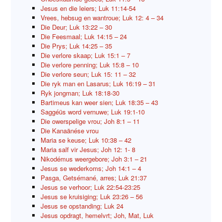
Jesus en die leiers; Luk 11:14-54
Vrees, hebsug en wantroue; Luk 12: 4 – 34
Die Deur; Luk 13:22 – 30
Die Feesmaal; Luk 14:15 – 24
Die Prys; Luk 14:25 – 35
Die verlore skaap; Luk 15:1 – 7
Die verlore penning; Luk 15:8 – 10
Die verlore seun; Luk 15: 11 – 32
Die ryk man en Lasarus; Luk 16:19 – 31
Ryk jongman; Luk 18:18-30
Bartimeus kan weer sien; Luk 18:35 – 43
Saggéüs word vernuwe; Luk 19:1-10
Die owerspelige vrou; Joh 8:1 – 11
Die Kanaänése vrou
Maria se keuse; Luk 10:38 – 42
Maria salf vir Jesus; Joh 12: 1- 8
Nikodémus weergebore; Joh 3:1 – 21
Jesus se wederkoms; Joh 14:1 – 4
Pasga, Getsémané, arres; Luk 21:37
Jesus se verhoor; Luk 22:54-23:25
Jesus se kruisiging; Luk 23:26 – 56
Jesus se opstanding; Luk 24
Jesus opdragt, hemelvrt; Joh, Mat, Luk