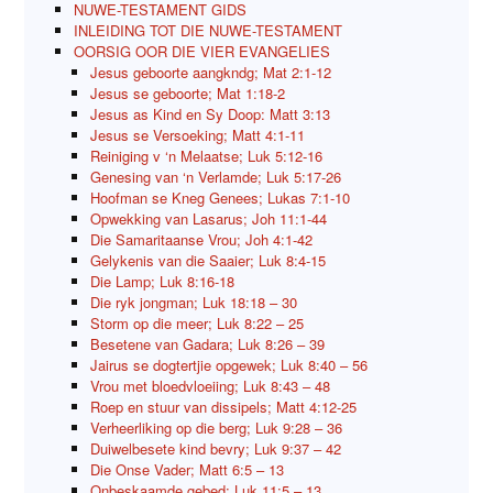
NUWE-TESTAMENT GIDS
INLEIDING TOT DIE NUWE-TESTAMENT
OORSIG OOR DIE VIER EVANGELIES
Jesus geboorte aangkndg; Mat 2:1-12
Jesus se geboorte; Mat 1:18-2
Jesus as Kind en Sy Doop: Matt 3:13
Jesus se Versoeking; Matt 4:1-11
Reiniging v ‘n Melaatse; Luk 5:12-16
Genesing van ‘n Verlamde; Luk 5:17-26
Hoofman se Kneg Genees; Lukas 7:1-10
Opwekking van Lasarus; Joh 11:1-44
Die Samaritaanse Vrou; Joh 4:1-42
Gelykenis van die Saaier; Luk 8:4-15
Die Lamp; Luk 8:16-18
Die ryk jongman; Luk 18:18 – 30
Storm op die meer; Luk 8:22 – 25
Besetene van Gadara; Luk 8:26 – 39
Jairus se dogtertjie opgewek; Luk 8:40 – 56
Vrou met bloedvloeiing; Luk 8:43 – 48
Roep en stuur van dissipels; Matt 4:12-25
Verheerliking op die berg; Luk 9:28 – 36
Duiwelbesete kind bevry; Luk 9:37 – 42
Die Onse Vader; Matt 6:5 – 13
Onbeskaamde gebed; Luk 11:5 – 13