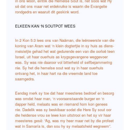
in ons woon, eintlik die Hemelse Sout is, net soos wat Hy
sê dat ons maar net erdekruike is waarin die Evangelie
rondgedra en waaruit dit geskink word.
ELKEEN KAN ‘N SOUTPOT WEES
In 2 Kon 5:3 lees ons van Naäman, die leërowerste van die
koning van Aram wat ‘n klein dogtertjie in sy huis as diens-
meisietjie gehad het wat gedurende een van die oorloë teen
Israel, uit haar ouerhuis as krygsgevangene weggevoer
was. Sy was nie daaroor vol bitterheid of selfbejammering
nie. Sy het die hemelse sout wat sy in haar ouerhuis
ontvang het, in haar hart na die vreemde land toe
saamgedra.
Eendag merk sy toe dat haar meesteres bedroef en besorg
was omdat haar man, ‘n vooraanstaande burger en ‘n
dapper held, melaats was en niemand hom kon genees
nie. Dadelik was sy beskibaar sodat die Here Sy sout oor
die heidense vrou se lewe kon uitstrooi en het sy vir haar
meesteres gesê: “Ag, was my heer maar net by die profeet
wat in Samaría is, dan sou hy sy melaatsheid wegneem”.