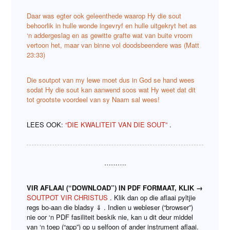
Daar was egter ook geleenthede waarop Hy die sout
behoorlik in hulle wonde ingevryf en hulle uitgekryt het as
‘n addergeslag en as gewitte grafte wat van buite vroom
vertoon het, maar van binne vol doodsbeendere was (Matt
23:33)
Die soutpot van my lewe moet dus in God se hand wees
sodat Hy die sout kan aanwend soos wat Hy weet dat dit
tot grootste voordeel van sy Naam sal wees!
LEES OOK:
“DIE KWALITEIT VAN DIE SOUT”
.
……….
VIR AFLAAI (“DOWNLOAD”) IN PDF FORMAAT, KLIK →
SOUTPOT VIR CHRISTUS
. Klik dan op die aflaai pyltjie
regs bo-aan die bladsy ⇓ . Indien u webleser (“browser”)
nie oor ‘n PDF fasiliteit beskik nie, kan u dit deur middel
van ‘n toep (“app”) op u selfoon of ander instrument aflaai.