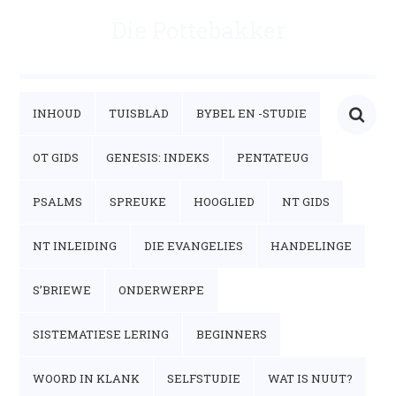
Die Pottebakker
INHOUD
TUISBLAD
BYBEL EN -STUDIE
OT GIDS
GENESIS: INDEKS
PENTATEUG
PSALMS
SPREUKE
HOOGLIED
NT GIDS
NT INLEIDING
DIE EVANGELIES
HANDELINGE
S’BRIEWE
ONDERWERPE
SISTEMATIESE LERING
BEGINNERS
WOORD IN KLANK
SELFSTUDIE
WAT IS NUUT?