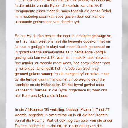
in die middel van die Bybel, die kortste van alle Skrif
komponente plaas maar dit moes tegelyk die ganse Bybel
in ‘n neutedop saamvat, soos gesien deur een van die
uitstaande godsmanne van daardie tyd.
So het Hy dit dan beskik dat daar in ‘n sekere gelowige se
hart (sy naam weet ons nie) die begeerte opgekom het om
juis so ‘n gediggie te skryf wat moontlik ook getoonset en
in godsdienstige samekomste as ‘n herhalende koortjie
gesing sou kon word. Dit was nie ‘n maklik taak nie want
hoe minder jou woorde moet wees, hoe sorgvuldiger moet
jy hulle kies. Uiteindelik het ‘n vrede van God in sy
gemoed gekom waarop hy dit neergeskryf en seker maar
by die tempel gaan inhandig het vir oorweging deur die
koorleier en die Hoëpriester. Dit het byval gevind maar
wanneer dit formeel in die Bybel opgeneem is, weet ons
nie. Kom ons kyk na die inhoud.
In die Afrikaanse ’53 vertaling, beslaan Psalm 117 net 27
woorde, opgedeel in twee tekse en is dit die heel kortste
van al die Psalms. Wat dit ook nog van baie van die ander
Psalms onderskei, is dat dit nie ‘n uitstorting van die