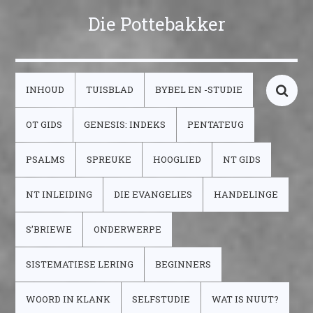
Die Pottebakker
INHOUD
TUISBLAD
BYBEL EN -STUDIE
OT GIDS
GENESIS: INDEKS
PENTATEUG
PSALMS
SPREUKE
HOOGLIED
NT GIDS
NT INLEIDING
DIE EVANGELIES
HANDELINGE
S’BRIEWE
ONDERWERPE
SISTEMATIESE LERING
BEGINNERS
WOORD IN KLANK
SELFSTUDIE
WAT IS NUUT?