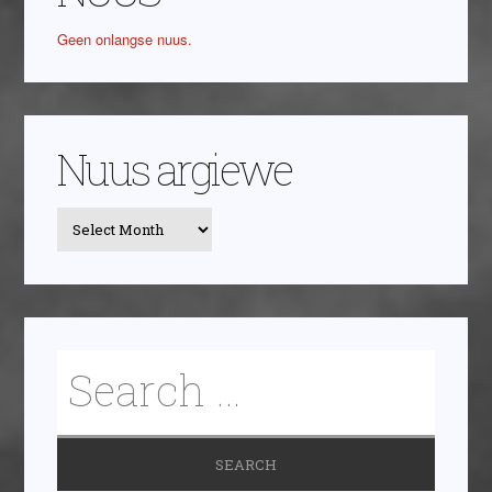
Geen onlangse nuus.
Nuus argiewe