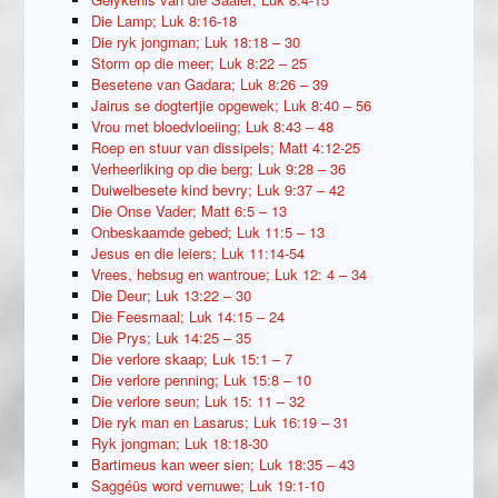
Die Lamp; Luk 8:16-18
Die ryk jongman; Luk 18:18 – 30
Storm op die meer; Luk 8:22 – 25
Besetene van Gadara; Luk 8:26 – 39
Jairus se dogtertjie opgewek; Luk 8:40 – 56
Vrou met bloedvloeiing; Luk 8:43 – 48
Roep en stuur van dissipels; Matt 4:12-25
Verheerliking op die berg; Luk 9:28 – 36
Duiwelbesete kind bevry; Luk 9:37 – 42
Die Onse Vader; Matt 6:5 – 13
Onbeskaamde gebed; Luk 11:5 – 13
Jesus en die leiers; Luk 11:14-54
Vrees, hebsug en wantroue; Luk 12: 4 – 34
Die Deur; Luk 13:22 – 30
Die Feesmaal; Luk 14:15 – 24
Die Prys; Luk 14:25 – 35
Die verlore skaap; Luk 15:1 – 7
Die verlore penning; Luk 15:8 – 10
Die verlore seun; Luk 15: 11 – 32
Die ryk man en Lasarus; Luk 16:19 – 31
Ryk jongman; Luk 18:18-30
Bartimeus kan weer sien; Luk 18:35 – 43
Saggéüs word vernuwe; Luk 19:1-10