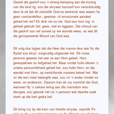
Gestel die geskrif sou ‘n streng berisping aan die koning
van die land rig
, sou die skrywer homself kon verontskuldig
deur te sê dat dit uitsluitlik God se werkstuk was waarin hy
geen verstandelike-, geestes- of emosionele aandeel
gehad het nie? Ek dink nie so nie. God sou hom tog in
geheel gebruik het: gees, siel en liggaam. Die inhoud van
die geskrif sou net soveel sy eie woorde wees, as wat dit
die geínspireerde Woord van God was.
Dit volg dus logies dat die Heer die manne deur wie Hy die
Bybel sou skryf, sorgvuldig uitgesoek het. Dit moes
persone gewees het wat na aan Hom geleef, Hom
gerespekteer en liefgehad het. Maar omdat hulle elkeen ‘n
unieke persoonlikheid gehad het, sou hulle Hom, en die
wandel met Hom, op verskillende maniere beleef het. Wat
vir die een meer belangrik was, sou vir ‘n ander minder so
wees, en andersom. Daarom kan ek my voorstel dat God,
wanneer Hy ‘n sekere lering aan die mensdom wou
deurgee, sou gesoek het na ‘n persoon wat daardie saak
sterk op die hart gedra het.
Dit bring my by die kern van hierdie skrywe, naamlik Ps
117. In die vooruit beplanning van Sy Woord, wou God reg