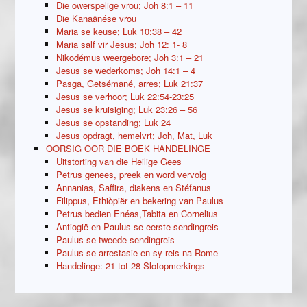
Die owerspelige vrou; Joh 8:1 – 11
Die Kanaänése vrou
Maria se keuse; Luk 10:38 – 42
Maria salf vir Jesus; Joh 12: 1- 8
Nikodémus weergebore; Joh 3:1 – 21
Jesus se wederkoms; Joh 14:1 – 4
Pasga, Getsémané, arres; Luk 21:37
Jesus se verhoor; Luk 22:54-23:25
Jesus se kruisiging; Luk 23:26 – 56
Jesus se opstanding; Luk 24
Jesus opdragt, hemelvrt; Joh, Mat, Luk
OORSIG OOR DIE BOEK HANDELINGE
Uitstorting van die Heilige Gees
Petrus genees, preek en word vervolg
Annanias, Saffira, diakens en Stéfanus
Filippus, Ethiòpiër en bekering van Paulus
Petrus bedien Enéas,Tabita en Cornelius
Antiogië en Paulus se eerste sendingreis
Paulus se tweede sendingreis
Paulus se arrestasie en sy reis na Rome
Handelinge: 21 tot 28 Slotopmerkings