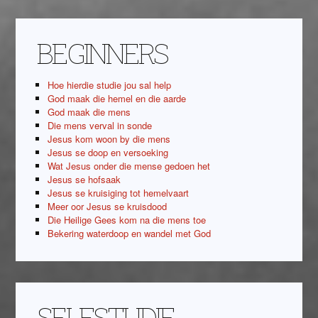
BEGINNERS
Hoe hierdie studie jou sal help
God maak die hemel en die aarde
God maak die mens
Die mens verval in sonde
Jesus kom woon by die mens
Jesus se doop en versoeking
Wat Jesus onder die mense gedoen het
Jesus se hofsaak
Jesus se kruisiging tot hemelvaart
Meer oor Jesus se kruisdood
Die Heilige Gees kom na die mens toe
Bekering waterdoop en wandel met God
SELFSTUDIE