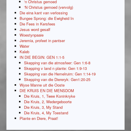
‘n Christus gemoed
‘N Christus gemoed (vervolg)
Die eina kant van verlossing
Bungee Sprong: die Ewigheid In
Die Fees in Kersfees
Jesus word gesalf
Woestynpaaie
Jeremia, profeet in pantser
Water
Kaleb
IN DIE BEGIN: GEN 1:1-5
Skepping van die atmosfeer: Gen 1:6-8
Skepping v land n plante: Gen 1:9-13
Skepping van die Hemelruim: Gen 1:14-19
Skepping van die Diereryk: Gen1:20-25
Wyse Manne uit die Ooste
DIE KRUIS EN DIE MENSDOM
Die Kruis, 1, Twee Koninkryke
Die Kruis, 2, Wedergeboorte
Die Kruis, 3, My Stand
Die Kruis, 4, My Toestand
Plante en Diere, Praat!