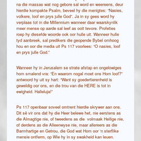
na die massas wat nog gebore sal word en weereens, deur
hierdie kompakte Psalm, beveel hy die menigtes: “Nasies,
volkere, loof en prys julle God”. Ja in sy gees word hy
verplaas tot in die Millennium wanneer daar waarskynlik
meer mense op aarde sal leef as ooit tevore. Profeties
roep hy diesefde woorde ook oor hulle uit. Wanneer hulle
tyd aanbreek, sal predikers die geopende Bybel omhoog
hou en oor die media uit Ps 117 voorlees: “O nasies, loof
en prys julle God.”
Wanneer hy in Jerusalem se strate afstap en ongelowiges
hom smalend vra: “En waarom nogal moet ons Hom loof?”
antwoord hy uit sy hart: “Want sy goedertierenheid is
geweldig oor ons, en die trou van die HERE is tot in
ewigheid. Halleluja!”
Ps 117 openbaar soveel omtrent hierdie skrywer aan ons.
Dit sê vir ons dat hy die Heer belewe het, nie eerstens as
die Almagtige nie, of tweedens as die volmaak Heilige nie,
of derdens as die Alleenwyse nie, maar allereers as die
Barmhartige en Getrou, die God wat Hom oor ‘n sterflike
mensie ontferm, op Wie hy in sy swakheid kan leuen.