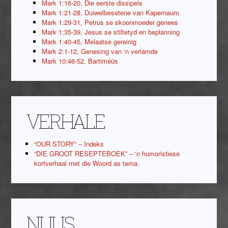
Mark 1:16-20, Die eerste dissipels
Mark 1:21-28, Duiwelbesetene van Kapernaum
Mark 1:29-31, Petrus se skoonmoeder genees
Mark 1:35-39, Jesus se stiltetyd en beplanning
Mark 1:40-45, Melaatse gereinig
Mark 2:1-12, Genesing van ‘n verlamde
Mark 10:46-52, Bartiméüs
VERHALE
“OUR STORY” – Indeks
“DIE GROOT RESEPTEBOEK” – ‘n humoristiese
kortverhaal met die Woord as tema.
NUUS