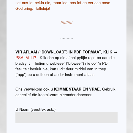
net ons lot bekla nie, maar laat ons lof en eer aan onse
God bring. Halleluja!
//////////
……….
VIR AFLAAI (“DOWNLOAD”) IN PDF FORMAAT, KLIK →
PSALM 117
. Klik dan op die aflaai pyltjie regs bo-aan die
bladsy ⇓ . Indien u webleser (“browser”) nie oor ‘n PDF
fasiliteit beskik nie, kan u dit deur middel van ‘n toep
(“app”) op u selfoon of ander instrument aflaai.
Ons verwelkom ook u
KOMMENTAAR EN VRAE.
Gebruik
asseblief die kontakvorm hieronder daarvoor.
U Naam (verstrek asb.)