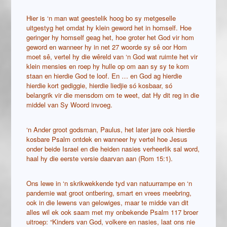
Hier is ‘n man wat geestelik hoog bo sy metgeselle
uitgestyg het omdat hy klein geword het in homself. Hoe
geringer hy homself geag het, hoe groter het God vir hom
geword en wanneer hy in net 27 woorde sy sê oor Hom
moet sê, vertel hy die wêreld van ‘n God wat ruimte het vir
klein mensies en roep hy hulle op om aan sy sy te kom
staan en hierdie God te loof. En … en God ag hierdie
hierdie kort gediggie, hierdie liedjie só kosbaar, só
belangrik vir die mensdom om te weet, dat Hy dit reg in die
middel van Sy Woord invoeg.
‘n Ander groot godsman, Paulus, het later jare ook hierdie
kosbare Psalm ontdek en wanneer hy vertel hoe Jesus
onder beide Israel en die heiden nasies verheerlik sal word,
haal hy die eerste versie daarvan aan (Rom 15:1).
Ons lewe in ‘n skrikwekkende tyd van natuurrampe en ‘n
pandemie wat groot ontbering, smart en vrees meebring,
ook in die lewens van gelowiges, maar te midde van dit
alles wil ek ook saam met my onbekende Psalm 117 broer
uitroep: “Kinders van God, volkere en nasies, laat ons nie