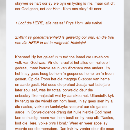
skrywer se hart oor sy eie pyn en lyding is nie, maar dat dit
oor God gaan, net oor Hom. Kom ons skryf dit neer:
1 Loof
die HERE, alle nasies! Prys Hom, alle volke!
2.Want sy goedertierenheid is geweldig oor ons, en die trou
van die HERE is tot in ewigheid. Halleluja!
Kosbaar! Hy het geleef in ‘n tyd toe Israel die uitverkore
volk van God was. Vir die Israeliet het alles om hulleself
gedraai, maar hierdie seun van Abraham was anders. Hy
het in sy gees hoog bo hom ‘n geopende hemel en ‘n troon
gesien. Op die Troon het die magtige Skepper van hemel
en aarde gesit. Net soos die profeet Jesaja wat baie jare
later sou leef, was hy totaal oorweldig deur die
onbeskryflike majesteit wat hy aanskou het. Uitendelik kyk
hy terug na die wêreld om hom heen. In sy gees sien hy al
die nasies, volke en koninkryke versprei oor die ganse
aarde. ‘n Oorweldigende drang dat hulle hierdie God moet
ken en huldig, neem van hom besit en hy roep uit: “Nasies,
loof die Here, volke prys Hom!.” Weer en weer spoel sy
woorde oor die mensdom. Dan kyk hy verder deur die eeue