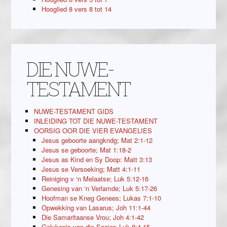
Hooglied 8 vers 8 tot 14
DIE NUWE-
TESTAMENT
NUWE-TESTAMENT GIDS
INLEIDING TOT DIE NUWE-TESTAMENT
OORSIG OOR DIE VIER EVANGELIES
Jesus geboorte aangkndg; Mat 2:1-12
Jesus se geboorte; Mat 1:18-2
Jesus as Kind en Sy Doop: Matt 3:13
Jesus se Versoeking; Matt 4:1-11
Reiniging v ‘n Melaatse; Luk 5:12-16
Genesing van ‘n Verlamde; Luk 5:17-26
Hoofman se Kneg Genees; Lukas 7:1-10
Opwekking van Lasarus; Joh 11:1-44
Die Samaritaanse Vrou; Joh 4:1-42
Gelykenis van die Saaier; Luk 8:4-15