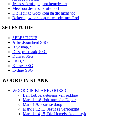
Jesus se kruisiging tot hemelvaart
Meer oor Jesus se kruisdood
Die Heilige Gees kom na die mens toe
Bekering waterdoop en wandel met God
SELFSTUDIE
SELFSTUDIE
Arbeidsaamheid SSG
Blydskap, SSG
Dissipels maak, SSG
Duiwel SSG
Ek Is, SSG
Keuses SSG
Lyding SSG
WOORD IN KLANK
WOORD IN KLANK, OORSIG
Ben Lubbe, getuienis van redding
Mark 1:1-8, Johannes die Doper
Mark 1:9, Jesus se doop
Mark 1:12-13, Jesus se versoeking
Mark 1:14,15, Die Hemelse koninkryk