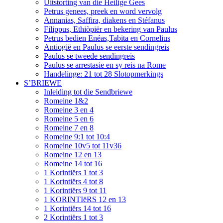
Uitstorting van die Heilige Gees
Petrus genees, preek en word vervolg
Annanias, Saffira, diakens en Stéfanus
Filippus, Ethiòpiër en bekering van Paulus
Petrus bedien Enéas,Tabita en Cornelius
Antiogië en Paulus se eerste sendingreis
Paulus se tweede sendingreis
Paulus se arrestasie en sy reis na Rome
Handelinge: 21 tot 28 Slotopmerkings
S’BRIEWE
Inleiding tot die Sendbriewe
Romeine 1&2
Romeine 3 en 4
Romeine 5 en 6
Romeine 7 en 8
Romeine 9:1 tot 10:4
Romeine 10v5 tot 11v36
Romeine 12 en 13
Romeine 14 tot 16
1 Korintiërs 1 tot 3
1 Korintiërs 4 tot 8
1 Korintiërs 9 tot 11
1 KORINTIëRS 12 en 13
1 Korintiërs 14 tot 16
2 Korintiërs 1 tot 3