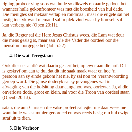
rigting probeer vlug soos wat hulle so dikwels op aarde gedoen het
wanneer hulle gekonfronteer was met die boosheid van hul dade.
Die menigtes sal mekaar vertap en rondmaal, maar die engele sal net
rustig toekyk want niemand sal ‘n plek vind waar hy homself sal
kan verberg nie (Open 20:11).
Ja, die Regter sal die Here Jesus Christus wees, die Lam wat deur
die mens geslag is, maar aan Wie die Vader die oordeel oor die
mensdom oorgegee het (Joh 5:22).
Die wat Teregstaan
Ook die see sal dié wat daarin gesterf het, oplewer aan die hof. Dit
is geskryf om aan te dui dat dit nie saak maak waar en hoe ‘n
persoon aan sy einde gekom het nie, hy sal nou tot verantwoording
geroep word. Die ganse doderyk sal sy gevangenes wat in
afwagting van die hofsitting daar aangehou was, oorlewer. Ja, al die
onverloste dode, groot en klein, sal voor die Troon van oordeel staan
(Openb 20:13).
satan, die anti-Chris en die valse profeet sal egter nie daar wees nie
want hulle was summier geoordeel en was reeds besig om hul ewige
straf uit te dien.
Die Verhoor