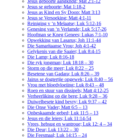
Jesus geboorte aangkndg; Mat 2:1-12
Jesus se geboorte; Mat 1:18-2
Jesus as Kind en Sy Doop: Matt 3:13
Jesus se Versoeking; Matt 4:1-11
Reiniging v ‘n Melaatse; Luk 5:12-16
Genesing van ‘n Verlamde; Luk 5:17-26
Hoofman se Kneg Genees; Lukas 7:1-10
Opwekking van Lasarus; Joh 11:1-44
Die Samaritaanse Vrou; Joh 4:1-42
Gelykenis van die Saaier; Luk 8:4-15
Die Lamp; Luk 8:16-18
Die ryk jongman; Luk 18:18 – 30
Storm op die meer; Luk 8:22 – 25
Besetene van Gadara; Luk 8:26 – 39
Jairus se dogtertjie opgewek; Luk 8:40 – 56
Vrou met bloedvloeiing; Luk 8:43 – 48
Roep en stuur van dissipels; Matt 4:12-25
Verheerliking op die berg; Luk 9:28 – 36
Duiwelbesete kind bevry; Luk 9:37 – 42
Die Onse Vader; Matt 6:5 – 13
Onbeskaamde gebed; Luk 11:5 – 13
Jesus en die leiers; Luk 11:14-54
Vrees, hebsug en wantroue; Luk 12: 4 – 34
Die Deur; Luk 13:22 – 30
Die Feesmaal; Luk 14:15 – 24