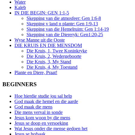
Water
Kaleb
IN DIE BEGIN: GEN 1:1-5
Skepping van die atmosfeer: Gen 1:6-8
Skepping v land n plante: Gen 1:9-13
Skepping van die Hemelruim: Gen 1:14-19
Skepping van die Diereryk: Gen1:20-25
Wyse Manne uit die Ooste
DIE KRUIS EN DIE MENSDOM
Die Kruis, 1, Twee Koninkryke
Die Kruis, 2, Wedergeboorte
Die Kruis, 3, My Stand
Die Kruis, 4, My Toestand
Plante en Diere, Praat!
BEGINNERS
Hoe hierdie studie jou sal help
God maak die hemel en die aarde
God maak die mens
Die mens verval in sonde
Jesus kom woon by die mens
Jesus se doop en versoeking
Wat Jesus onder die mense gedoen het
Jesus se hofsaak