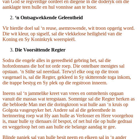
van God se regverdige oordeel en diegene in die doderyk om die
aanklagte teen hulle en hul vonnisse aan te hoor.
‘n Ontsagwekkende Geleentheid
Vir hierdie doel sal ‘n reuse, asemrowende, wit troon opgerig word.
Die wit kleur, op sigself, sal die vlekkelose heiligheid van die
Koning en Sy Koninkryk weerspieël.
Die Voorsittende Regter
Sodra die engele alles in gereedheid gebring het, sal die
hofordonnans die hof tot orde roep. Die ontelbare menigtes sal
opstaan. ‘n Stilte sal neerdaal. Terwyl elke oog op die troon
vasgenael is, sal die Regter, gekleed in Sy skitterende toga inkom,
die trappe bestyg en Sy plek op die regstroon inneem.
Ineens sal ‘n jammelike kreet van vrees en ontsteltenis opgaan
vanuit die massas wat teregstaan. Sommige sal die Regter herken as
die bebloede Man met die doringkroon wat hulle aan ‘n kruis op
Golgota vasgespyker het. Andere sal al die geleenthede in
herinnering roep wat Hy aan hulle as Verlosser en Here voorgehou
is, maar hulle sy dienaars óf bespot, of net hul rûe op hulle gedraai
en weggeloop het om aan hulle eie belange aandag te gee.
Blinde paniek sal van hulle besit neem en elkeen sal in ‘n ander