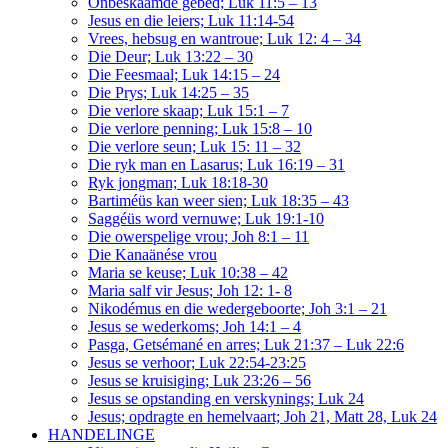
Onbeskaamde gebed; Luk 11:5 – 13
Jesus en die leiers; Luk 11:14-54
Vrees, hebsug en wantroue; Luk 12: 4 – 34
Die Deur; Luk 13:22 – 30
Die Feesmaal; Luk 14:15 – 24
Die Prys; Luk 14:25 – 35
Die verlore skaap; Luk 15:1 – 7
Die verlore penning; Luk 15:8 – 10
Die verlore seun; Luk 15: 11 – 32
Die ryk man en Lasarus; Luk 16:19 – 31
Ryk jongman; Luk 18:18-30
Bartiméüs kan weer sien; Luk 18:35 – 43
Saggéüs word vernuwe; Luk 19:1-10
Die owerspelige vrou; Joh 8:1 – 11
Die Kanaänése vrou
Maria se keuse; Luk 10:38 – 42
Maria salf vir Jesus; Joh 12: 1- 8
Nikodémus en die wedergeboorte; Joh 3:1 – 21
Jesus se wederkoms; Joh 14:1 – 4
Pasga, Getsémané en arres; Luk 21:37 – Luk 22:6
Jesus se verhoor; Luk 22:54-23:25
Jesus se kruisiging; Luk 23:26 – 56
Jesus se opstanding en verskynings; Luk 24
Jesus; opdragte en hemelvaart; Joh 21, Matt 28, Luk 24
HANDELINGE