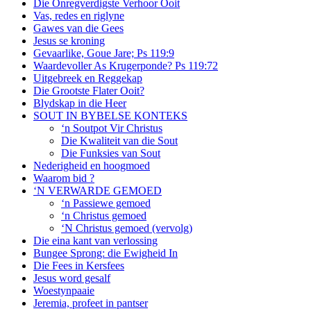
Die Onregverdigste Verhoor Ooit
Vas, redes en riglyne
Gawes van die Gees
Jesus se kroning
Gevaarlike, Goue Jare; Ps 119:9
Waardevoller As Krugerponde? Ps 119:72
Uitgebreek en Reggekap
Die Grootste Flater Ooit?
Blydskap in die Heer
SOUT IN BYBELSE KONTEKS
‘n Soutpot Vir Christus
Die Kwaliteit van die Sout
Die Funksies van Sout
Nederigheid en hoogmoed
Waarom bid ?
‘N VERWARDE GEMOED
‘n Passiewe gemoed
‘n Christus gemoed
‘N Christus gemoed (vervolg)
Die eina kant van verlossing
Bungee Sprong: die Ewigheid In
Die Fees in Kersfees
Jesus word gesalf
Woestynpaaie
Jeremia, profeet in pantser