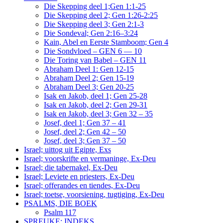
Die Skepping deel 1;Gen 1:1-25
Die Skepping deel 2; Gen 1:26-2:25
Die Skepping deel 3; Gen 2:1-3
Die Sondeval; Gen 2:16–3:24
Kain, Abel en Eerste Stamboom; Gen 4
Die Sondvloed – GEN 6 — 10
Die Toring van Babel – GEN 11
Abraham Deel 1: Gen 12-15
Abraham Deel 2; Gen 15-19
Abraham Deel 3; Gen 20-25
Isak en Jakob, deel 1; Gen 25-28
Isak en Jakob, deel 2; Gen 29-31
Isak en Jakob, deel 3; Gen 32 – 35
Josef, deel 1; Gen 37 – 41
Josef, deel 2; Gen 42 – 50
Josef, deel 3; Gen 37 – 50
Israel; uittog uit Egipte, Exs
Israel; voorskrifte en vermaninge, Ex-Deu
Israel; die tabernakel, Ex-Deu
Israel; Leviete en priesters, Ex-Deu
Israel; offerandes en tiendes, Ex-Deu
Israel; toetse, voorsiening, tugtiging, Ex-Deu
PSALMS, DIE BOEK
Psalm 117
SPREUKE: INDEKS