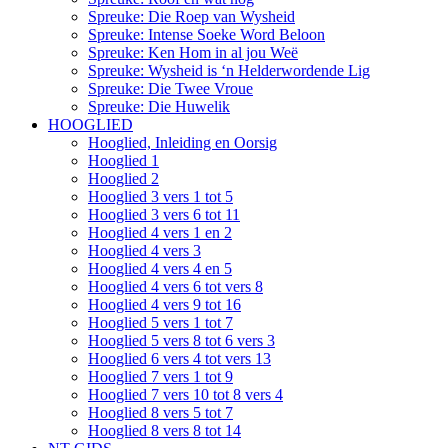
Spreuke: Die Roep van Wysheid
Spreuke: Intense Soeke Word Beloon
Spreuke: Ken Hom in al jou Weë
Spreuke: Wysheid is ‘n Helderwordende Lig
Spreuke: Die Twee Vroue
Spreuke: Die Huwelik
HOOGLIED
Hooglied, Inleiding en Oorsig
Hooglied 1
Hooglied 2
Hooglied 3 vers 1 tot 5
Hooglied 3 vers 6 tot 11
Hooglied 4 vers 1 en 2
Hooglied 4 vers 3
Hooglied 4 vers 4 en 5
Hooglied 4 vers 6 tot vers 8
Hooglied 4 vers 9 tot 16
Hooglied 5 vers 1 tot 7
Hooglied 5 vers 8 tot 6 vers 3
Hooglied 6 vers 4 tot vers 13
Hooglied 7 vers 1 tot 9
Hooglied 7 vers 10 tot 8 vers 4
Hooglied 8 vers 5 tot 7
Hooglied 8 vers 8 tot 14