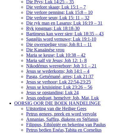
Die Prys; Luk 14:25 – 35
Die verlore skaap; Luk 15:1 – 7
Die verlore penning; Luk 15:8 – 10
Die verlore seun; Luk 15: 11 – 32
Die ryk man en Lasarus; Luk 16:19 – 31
Ryk jongman; Luk 18:18-30
Bartimeus kan weer sien; Luk 18:35 – 43
Saggéüs word vernuwe; Luk 19:1-10
Die owerspelige vrou; Joh 8:1 – 11
Die Kanaänése vrou
Maria se keuse; Luk 10:38 – 42
Maria salf vir Jesus; Joh 12: 1- 8
Nikodémus weergebore; Joh 3:1 – 21
Jesus se wederkoms; Joh 14:1 – 4
Pasga, Getsémané, arres; Luk 21:37
Jesus se verhoor; Luk 22:54-23:25
Jesus se kruisiging; Luk 23:26 – 56
Jesus se opstanding; Luk 24
Jesus opdragt, hemelvrt; Joh, Mat, Luk
OORSIG OOR DIE BOEK HANDELINGE
Uitstorting van die Heilige Gees
Petrus genees, preek en word vervolg
Annanias, Saffira, diakens en Stéfanus
Filippus, Ethiòpiër en bekering van Paulus
Petrus bedien Enéas,Tabita en Cornelius