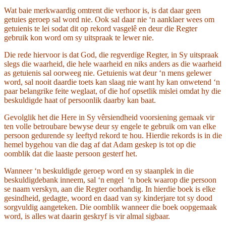
Wat baie merkwaardig omtrent die verhoor is, is dat daar geen
getuies geroep sal word nie. Ook sal daar nie ‘n aanklaer wees om
getuienis te lei sodat dit op rekord vasgelê en deur die Regter
gebruik kon word om sy uitspraak te lewer nie.
Die rede hiervoor is dat God, die regverdige Regter, in Sy uitspraak
slegs die waarheid, die hele waarheid en niks anders as die waarheid
as getuienis sal oorweeg nie. Getuienis wat deur ‘n mens gelewer
word, sal nooit daardie toets kan slaag nie want hy kan onwetend ‘n
paar belangrike feite weglaat, of die hof opsetlik mislei omdat hy die
beskuldigde haat of persoonlik daarby kan baat.
Gevolglik het die Here in Sy vêrsiendheid voorsiening gemaak vir
ten volle betroubare bewyse deur sy engele te gebruik om van elke
persoon gedurende sy leeftyd rekord te hou. Hierdie rekords is in die
hemel bygehou van die dag af dat Adam geskep is tot op die
oomblik dat die laaste persoon gesterf het.
Wanneer ‘n beskuldigde geroep word en sy staanplek in die
beskuldigdebank inneem, sal ‘n engel ‘n boek waarop die persoon
se naam verskyn, aan die Regter oorhandig. In hierdie boek is elke
gesindheid, gedagte, woord en daad van sy kinderjare tot sy dood
sorgvuldig aangeteken. Die oomblik wanneer die boek oopgemaak
word, is alles wat daarin geskryf is vir almal sigbaar.