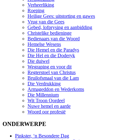
Verheerliking
Roeping
Heilige Gees: uitstorting en gawes
Vrug van die Gees
Gebed, lofprysing en aanbidding
Christelike bedieninge
Bedienaars van die Woord
Hemelse Wesens
Die Hemel en die Paradys
Die Hel en die Doderyk
Die duiwel
Wegraping en voor dit
Regterstoel van Christus
Bruilofsmaal van die Lam
Die Verdrukking
Armageddon en Wederkoms
Die Millennium
Wit Troon Oordeel
Nuwe hemel en aarde
Woord oor profesië
ONDERWERPE
Pinkster, ‘n Besondere Dag