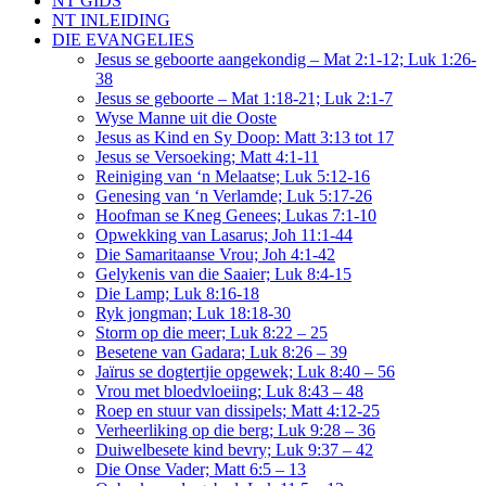
NT GIDS
NT INLEIDING
DIE EVANGELIES
Jesus se geboorte aangekondig – Mat 2:1-12; Luk 1:26-
38
Jesus se geboorte – Mat 1:18-21; Luk 2:1-7
Wyse Manne uit die Ooste
Jesus as Kind en Sy Doop: Matt 3:13 tot 17
Jesus se Versoeking; Matt 4:1-11
Reiniging van ‘n Melaatse; Luk 5:12-16
Genesing van ‘n Verlamde; Luk 5:17-26
Hoofman se Kneg Genees; Lukas 7:1-10
Opwekking van Lasarus; Joh 11:1-44
Die Samaritaanse Vrou; Joh 4:1-42
Gelykenis van die Saaier; Luk 8:4-15
Die Lamp; Luk 8:16-18
Ryk jongman; Luk 18:18-30
Storm op die meer; Luk 8:22 – 25
Besetene van Gadara; Luk 8:26 – 39
Jaïrus se dogtertjie opgewek; Luk 8:40 – 56
Vrou met bloedvloeiing; Luk 8:43 – 48
Roep en stuur van dissipels; Matt 4:12-25
Verheerliking op die berg; Luk 9:28 – 36
Duiwelbesete kind bevry; Luk 9:37 – 42
Die Onse Vader; Matt 6:5 – 13