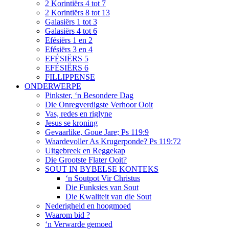
2 Korintiërs 4 tot 7
2 Korintiërs 8 tot 13
Galasiërs 1 tot 3
Galasiërs 4 tot 6
Efésiërs 1 en 2
Efésiërs 3 en 4
EFÉSIËRS 5
EFÉSIËRS 6
FILLIPPENSE
ONDERWERPE
Pinkster, ‘n Besondere Dag
Die Onregverdigste Verhoor Ooit
Vas, redes en riglyne
Jesus se kroning
Gevaarlike, Goue Jare; Ps 119:9
Waardevoller As Krugerponde? Ps 119:72
Uitgebreek en Reggekap
Die Grootste Flater Ooit?
SOUT IN BYBELSE KONTEKS
‘n Soutpot Vir Christus
Die Funksies van Sout
Die Kwaliteit van die Sout
Nederigheid en hoogmoed
Waarom bid ?
‘n Verwarde gemoed