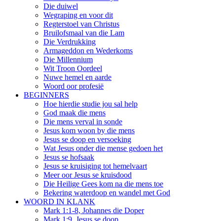
Die duiwel
Wegraping en voor dit
Regterstoel van Christus
Bruilofsmaal van die Lam
Die Verdrukking
Armageddon en Wederkoms
Die Millennium
Wit Troon Oordeel
Nuwe hemel en aarde
Woord oor profesië
BEGINNERS
Hoe hierdie studie jou sal help
God maak die mens
Die mens verval in sonde
Jesus kom woon by die mens
Jesus se doop en versoeking
Wat Jesus onder die mense gedoen het
Jesus se hofsaak
Jesus se kruisiging tot hemelvaart
Meer oor Jesus se kruisdood
Die Heilige Gees kom na die mens toe
Bekering waterdoop en wandel met God
WOORD IN KLANK
Mark 1:1-8, Johannes die Doper
Mark 1:9, Jesus se doop