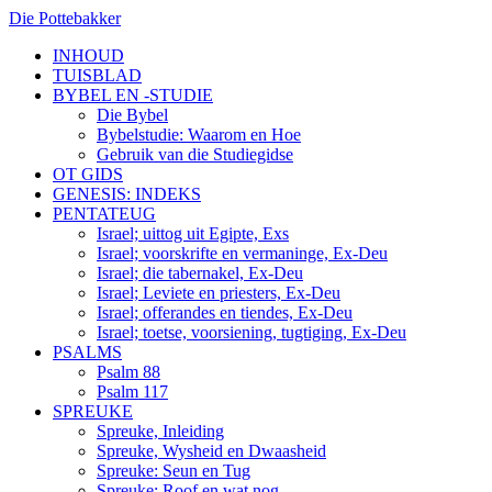
Die Pottebakker
INHOUD
TUISBLAD
BYBEL EN -STUDIE
Die Bybel
Bybelstudie: Waarom en Hoe
Gebruik van die Studiegidse
OT GIDS
GENESIS: INDEKS
PENTATEUG
Israel; uittog uit Egipte, Exs
Israel; voorskrifte en vermaninge, Ex-Deu
Israel; die tabernakel, Ex-Deu
Israel; Leviete en priesters, Ex-Deu
Israel; offerandes en tiendes, Ex-Deu
Israel; toetse, voorsiening, tugtiging, Ex-Deu
PSALMS
Psalm 88
Psalm 117
SPREUKE
Spreuke, Inleiding
Spreuke, Wysheid en Dwaasheid
Spreuke: Seun en Tug
Spreuke: Roof en wat nog