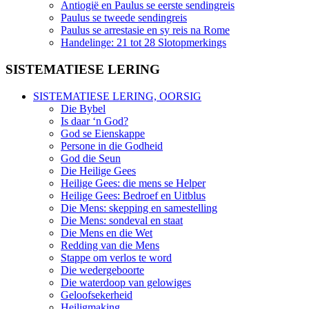
Antiogië en Paulus se eerste sendingreis
Paulus se tweede sendingreis
Paulus se arrestasie en sy reis na Rome
Handelinge: 21 tot 28 Slotopmerkings
SISTEMATIESE LERING
SISTEMATIESE LERING, OORSIG
Die Bybel
Is daar ‘n God?
God se Eienskappe
Persone in die Godheid
God die Seun
Die Heilige Gees
Heilige Gees: die mens se Helper
Heilige Gees: Bedroef en Uitblus
Die Mens: skepping en samestelling
Die Mens: sondeval en staat
Die Mens en die Wet
Redding van die Mens
Stappe om verlos te word
Die wedergeboorte
Die waterdoop van gelowiges
Geloofsekerheid
Heiligmaking