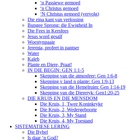
‘n Passiewe gemoed
‘n Christus gemoed
‘N Christus gemoed (vervolg)
Die eina kant van verlossing
Bungee Sprong: die Ewigheid In
Die Fees in Kersfees
Jesus word gesalf
Woestynpaaie
Jeremia, profeet in pantser
Water
Kaleb
Plante en Diere, Praat!
IN DIE BEGIN: GEN 1:1-5
Skepping van die atmosfeer: Gen 1:6-8
Skepping v land n plante: Gen 1:9-13
Skepping van die Hemelruim: Gen 1:14-19
Skepping van die Diereryk: Gen1:20-25
DIE KRUIS EN DIE MENSDOM
Die Kruis, 1, Twee Koninkryke
Die Kruis, 2, Wedergeboorte
Die Kruis, 3, My Stand
Die Kruis, 4, My Toestand
SISTEMATIESE LERING
Die Bybel
Is daar ‘n God?