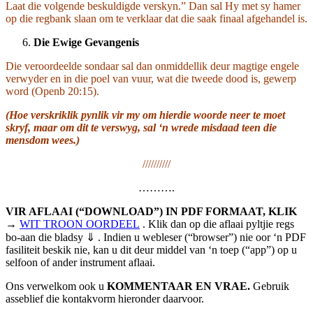
Laat die volgende beskuldigde verskyn.” Dan sal Hy met sy hamer
op die regbank slaan om te verklaar dat die saak finaal afgehandel is.
Die Ewige Gevangenis
Die veroordeelde sondaar sal dan onmiddellik deur magtige engele
verwyder en in die poel van vuur, wat die tweede dood is, gewerp
word (Openb 20:15).
(Hoe verskriklik pynlik vir my om hierdie woorde neer te moet
skryf, maar om dit te verswyg, sal ‘n wrede misdaad teen die
mensdom wees.)
//////////
……….
VIR AFLAAI (“DOWNLOAD”) IN PDF FORMAAT, KLIK
→
WIT TROON OORDEEL
. Klik dan op die aflaai pyltjie regs
bo-aan die bladsy ⇓ . Indien u webleser (“browser”) nie oor ‘n PDF
fasiliteit beskik nie, kan u dit deur middel van ‘n toep (“app”) op u
selfoon of ander instrument aflaai.
Ons verwelkom ook u
KOMMENTAAR EN VRAE.
Gebruik
asseblief die kontakvorm hieronder daarvoor.