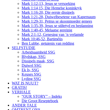
Mark 1:12-13, Jesus se versoeking
Mark 1:14,15, Die Hemelse koninkryk
Mark 1:16-20, Die eerste dissipels
Mark 1:21-28, Duiwelbesetene van Kapernaum
Mark 1:29-31, Petrus se skoonmoeder genees
Mark 1:35-39, Jesus se stiltetyd en beplanning
Mark 1:40-45, Melaatse gereinig
Mark 2:1-12, Genesing van ‘n verlamde
Mark 10:46-52, Bartiméüs
Ben Lubbe, getuienis van redding
SELFSTUDIE
Arbeidsaamheid SSG
Blydskap, SSG
Dissipels maak, SSG
Duiwel SSG
Ek Is, SSG
Keuses SSG
Lyding SSG
WAT IS NUUT?
GRATIS!
VERHALE
“OUR STORY” – Indeks
Die Groot Resepteboek
ANDER TALE
OMTRENT ONS