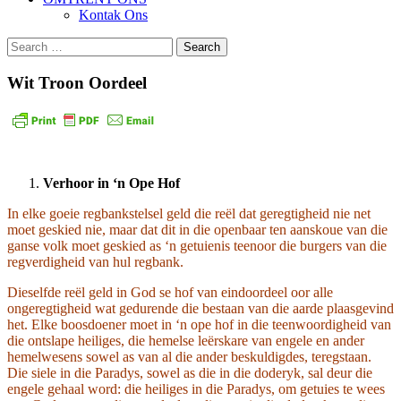
Kontak Ons
Search
for:
Wit Troon Oordeel
Verhoor in ‘n Ope Hof
In elke goeie regbankstelsel geld die reël dat geregtigheid nie net
moet geskied nie, maar dat dit in die openbaar ten aanskoue van die
ganse volk moet geskied as ‘n getuienis teenoor die burgers van die
regverdigheid van hul regbank.
Dieselfde reël geld in God se hof van eindoordeel oor alle
ongeregtigheid wat gedurende die bestaan van die aarde plaasgevind
het. Elke boosdoener moet in ‘n ope hof in die teenwoordigheid van
die ontslape heiliges, die hemelse leërskare van engele en ander
hemelwesens sowel as van al die ander beskuldigdes, teregstaan.
Die siele in die Paradys, sowel as die in die doderyk, sal deur die
engele gehaal word: die heiliges in die Paradys, om getuies te wees