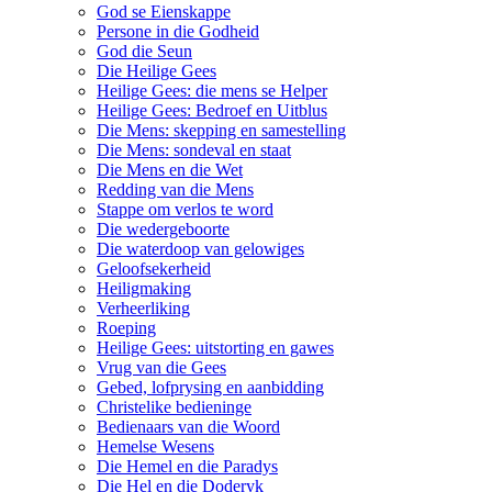
God se Eienskappe
Persone in die Godheid
God die Seun
Die Heilige Gees
Heilige Gees: die mens se Helper
Heilige Gees: Bedroef en Uitblus
Die Mens: skepping en samestelling
Die Mens: sondeval en staat
Die Mens en die Wet
Redding van die Mens
Stappe om verlos te word
Die wedergeboorte
Die waterdoop van gelowiges
Geloofsekerheid
Heiligmaking
Verheerliking
Roeping
Heilige Gees: uitstorting en gawes
Vrug van die Gees
Gebed, lofprysing en aanbidding
Christelike bedieninge
Bedienaars van die Woord
Hemelse Wesens
Die Hemel en die Paradys
Die Hel en die Doderyk