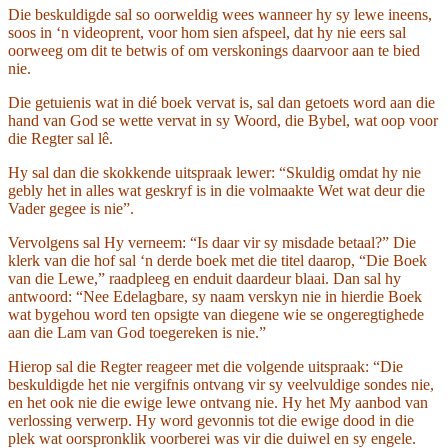
Die beskuldigde sal so oorweldig wees wanneer hy sy lewe ineens,
soos in ‘n videoprent, voor hom sien afspeel, dat hy nie eers sal
oorweeg om dit te betwis of om verskonings daarvoor aan te bied
nie.
Die getuienis wat in dié boek vervat is, sal dan getoets word aan die
hand van God se wette vervat in sy Woord, die Bybel, wat oop voor
die Regter sal lê.
Hy sal dan die skokkende uitspraak lewer: “Skuldig omdat hy nie
gebly het in alles wat geskryf is in die volmaakte Wet wat deur die
Vader gegee is nie”.
Vervolgens sal Hy verneem: “Is daar vir sy misdade betaal?” Die
klerk van die hof sal ‘n derde boek met die titel daarop, “Die Boek
van die Lewe,” raadpleeg en enduit daardeur blaai. Dan sal hy
antwoord: “Nee Edelagbare, sy naam verskyn nie in hierdie Boek
wat bygehou word ten opsigte van diegene wie se ongeregtighede
aan die Lam van God toegereken is nie.”
Hierop sal die Regter reageer met die volgende uitspraak: “Die
beskuldigde het nie vergifnis ontvang vir sy veelvuldige sondes nie,
en het ook nie die ewige lewe ontvang nie. Hy het My aanbod van
verlossing verwerp. Hy word gevonnis tot die ewige dood in die
plek wat oorspronklik voorberei was vir die duiwel en sy engele.