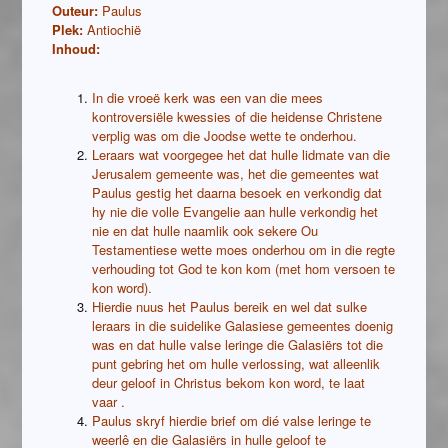
Outeur:
Paulus
Plek:
Antiochië
Inhoud:
In die vroeë kerk was een van die mees
kontroversiële kwessies of die heidense Christene
verplig was om die Joodse wette te onderhou.
Leraars wat voorgegee het dat hulle lidmate van die
Jerusalem gemeente was, het die gemeentes wat
Paulus gestig het daarna besoek en verkondig dat
hy nie die volle Evangelie aan hulle verkondig het
nie en dat hulle naamlik ook sekere Ou
Testamentiese wette moes onderhou om in die regte
verhouding tot God te kon kom (met hom versoen te
kon word).
Hierdie nuus het Paulus bereik en wel dat sulke
leraars in die suidelike Galasiese gemeentes doenig
was en dat hulle valse leringe die Galasiërs tot die
punt gebring het om hulle verlossing, wat alleenlik
deur geloof in Christus bekom kon word, te laat
vaar .
Paulus skryf hierdie brief om dié valse leringe te
weerlê en die Galasiërs in hulle geloof te