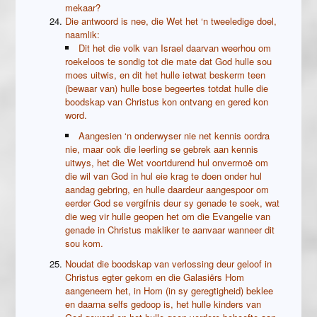
mekaar?
Die antwoord is nee, die Wet het ‘n tweeledige doel,
naamlik:
Dit het die volk van Israel daarvan weerhou om
roekeloos te sondig tot die mate dat God hulle sou
moes uitwis, en dit het hulle ietwat beskerm teen
(bewaar van) hulle bose begeertes totdat hulle die
boodskap van Christus kon ontvang en gered kon
word.
Aangesien ‘n onderwyser nie net kennis oordra
nie, maar ook die leerling se gebrek aan kennis
uitwys, het die Wet voortdurend hul onvermoë om
die wil van God in hul eie krag te doen onder hul
aandag gebring, en hulle daardeur aangespoor om
eerder God se vergifnis deur sy genade te soek, wat
die weg vir hulle geopen het om die Evangelie van
genade in Christus makliker te aanvaar wanneer dit
sou kom.
Noudat die boodskap van verlossing deur geloof in
Christus egter gekom en die Galasiërs Hom
aangeneem het, in Hom (in sy geregtigheid) beklee
en daarna selfs gedoop is, het hulle kinders van