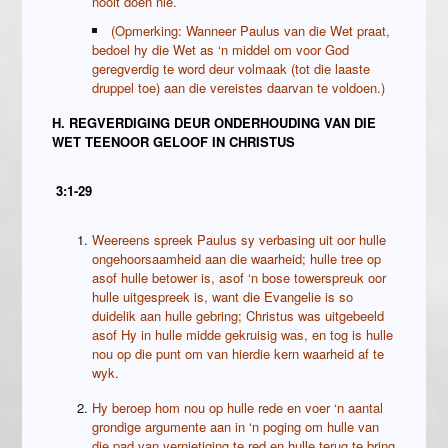
nooit doen nie.
(Opmerking: Wanneer Paulus van die Wet praat,
bedoel hy die Wet as ‘n middel om voor God
geregverdig te word deur volmaak (tot die laaste
druppel toe) aan die vereistes daarvan te voldoen.)
H. REGVERDIGING DEUR ONDERHOUDING VAN DIE
WET TEENOOR GELOOF IN CHRISTUS
3:1-29
Weereens spreek Paulus sy verbasing uit oor hulle
ongehoorsaamheid aan die waarheid; hulle tree op
asof hulle betower is, asof ‘n bose towerspreuk oor
hulle uitgespreek is, want die Evangelie is so
duidelik aan hulle gebring; Christus was uitgebeeld
asof Hy in hulle midde gekruisig was, en tog is hulle
nou op die punt om van hierdie kern waarheid af te
wyk.
Hy beroep hom nou op hulle rede en voer ‘n aantal
grondige argumente aan in ‘n poging om hulle van
die pad van vernietiging te red en hulle terug te bring