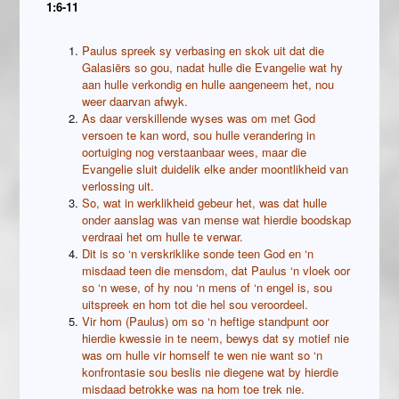
1:6-11
Paulus spreek sy verbasing en skok uit dat die
Galasiërs so gou, nadat hulle die Evangelie wat hy
aan hulle verkondig en hulle aangeneem het, nou
weer daarvan afwyk.
As daar verskillende wyses was om met God
versoen te kan word, sou hulle verandering in
oortuiging nog verstaanbaar wees, maar die
Evangelie sluit duidelik elke ander moontlikheid van
verlossing uit.
So, wat in werklikheid gebeur het, was dat hulle
onder aanslag was van mense wat hierdie boodskap
verdraai het om hulle te verwar.
Dit is so ‘n verskriklike sonde teen God en ‘n
misdaad teen die mensdom, dat Paulus ‘n vloek oor
so ‘n wese, of hy nou ‘n mens of ‘n engel is, sou
uitspreek en hom tot die hel sou veroordeel.
Vir hom (Paulus) om so ‘n heftige standpunt oor
hierdie kwessie in te neem, bewys dat sy motief nie
was om hulle vir homself te wen nie want so ‘n
konfrontasie sou beslis nie diegene wat by hierdie
misdaad betrokke was na hom toe trek nie.