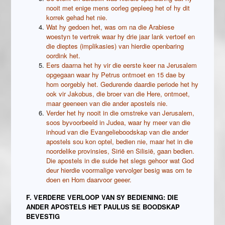
nooit met enige mens oorleg gepleeg het of hy dit
korrek gehad het nie.
Wat hy gedoen het, was om na die Arabiese
woestyn te vertrek waar hy drie jaar lank vertoef en
die dieptes (implikasies) van hierdie openbaring
oordink het.
Eers daarna het hy vir die eerste keer na Jerusalem
opgegaan waar hy Petrus ontmoet en 15 dae by
hom oorgebly het. Gedurende daardie periode het hy
ook vir Jakobus, die broer van die Here, ontmoet,
maar geeneen van die ander apostels nie.
Verder het hy nooit in die omstreke van Jerusalem,
soos byvoorbeeld in Judea, waar hy meer van die
inhoud van die Evangelieboodskap van die ander
apostels sou kon optel, bedien nie, maar het in die
noordelike provinsies, Sirië en Silisië, gaan bedien.
Die apostels in die suide het slegs gehoor wat God
deur hierdie voormalige vervolger besig was om te
doen en Hom daarvoor geeer.
F. VERDERE VERLOOP VAN SY BEDIENING: DIE
ANDER APOSTELS HET PAULUS SE BOODSKAP
BEVESTIG