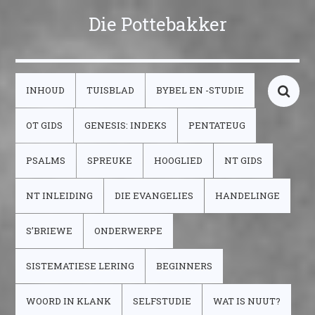
Die Pottebakker
INHOUD
TUISBLAD
BYBEL EN -STUDIE
OT GIDS
GENESIS: INDEKS
PENTATEUG
PSALMS
SPREUKE
HOOGLIED
NT GIDS
NT INLEIDING
DIE EVANGELIES
HANDELINGE
S’BRIEWE
ONDERWERPE
SISTEMATIESE LERING
BEGINNERS
WOORD IN KLANK
SELFSTUDIE
WAT IS NUUT?