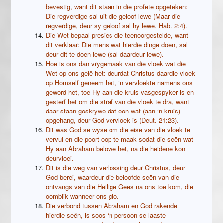
bevestig, want dit staan ​​in die profete opgeteken:
Die regverdige sal uit die geloof lewe (Maar die
regverdige, deur sy geloof sal hy lewe. Hab. 2:4).
Die Wet bepaal presies die teenoorgestelde, want
dit verklaar: Die mens wat hierdie dinge doen, sal
deur dit te doen lewe (sal daardeur lewe).
Hoe is ons dan vrygemaak van die vloek wat die
Wet op ons gelê het: deurdat Christus daardie vloek
op Homself geneem het, ‘n vervloekte namens ons
geword het, toe Hy aan die kruis vasgespyker is en
gesterf het om die straf van die vloek te dra, want
daar staan ​​geskrywe dat een wat (aan ‘n kruis)
opgehang, deur God vervloek is (Deut. 21:23).
Dit was God se wyse om die eise van die vloek te
vervul en die poort oop te maak sodat die seën wat
Hy aan Abraham belowe het, na die heidene kon
deurvloei.
Dit is die weg van verlossing deur Christus, deur
God berei, waardeur die beloofde seën van die
ontvangs van die Heilige Gees na ons toe kom, die
oomblik wanneer ons glo.
Die verbond tussen Abraham en God rakende
hierdie seën, is soos ‘n persoon se laaste