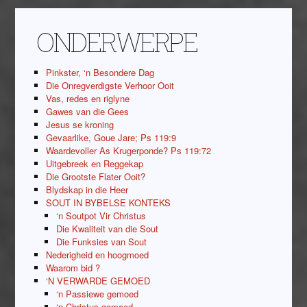
ONDERWERPE
Pinkster, ‘n Besondere Dag
Die Onregverdigste Verhoor Ooit
Vas, redes en riglyne
Gawes van die Gees
Jesus se kroning
Gevaarlike, Goue Jare; Ps 119:9
Waardevoller As Krugerponde? Ps 119:72
Uitgebreek en Reggekap
Die Grootste Flater Ooit?
Blydskap in die Heer
SOUT IN BYBELSE KONTEKS
‘n Soutpot Vir Christus
Die Kwaliteit van die Sout
Die Funksies van Sout
Nederigheid en hoogmoed
Waarom bid ?
‘N VERWARDE GEMOED
‘n Passiewe gemoed
‘n Christus gemoed