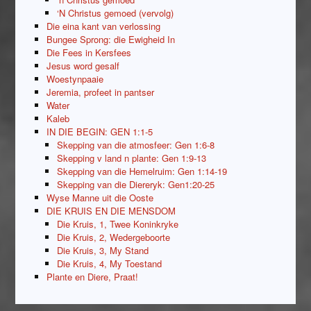
‘N Christus gemoed (vervolg)
Die eina kant van verlossing
Bungee Sprong: die Ewigheid In
Die Fees in Kersfees
Jesus word gesalf
Woestynpaaie
Jeremia, profeet in pantser
Water
Kaleb
IN DIE BEGIN: GEN 1:1-5
Skepping van die atmosfeer: Gen 1:6-8
Skepping v land n plante: Gen 1:9-13
Skepping van die Hemelruim: Gen 1:14-19
Skepping van die Diereryk: Gen1:20-25
Wyse Manne uit die Ooste
DIE KRUIS EN DIE MENSDOM
Die Kruis, 1, Twee Koninkryke
Die Kruis, 2, Wedergeboorte
Die Kruis, 3, My Stand
Die Kruis, 4, My Toestand
Plante en Diere, Praat!