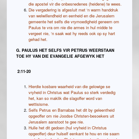
die apostel vir die onbesnedenes (heidene) te wees.
Die vergadering is afgesluit met ‘n warm handdruk
van welwillendheid en eenheid en die Jerusalem
gemeente het selfs die vrymoedigheid geneem om
Paulus te vra om nie die armes in hul midde te
vergeet nie, ‘n saak wat hy reeds ook op sy hart
gehad het.
G. PAULUS HET SELFS VIR PETRUS WEERSTAAN
TOE HY VAN DIE EVANGELIE AFGEWYK HET
2:11-20
Hierdie kosbare waarheid van die gelowige se
vryheid in Christus wat Paulus so sterk verdedig
het, kan so maklik die slagoffer word van
wettisisme.
Selfs Petrus en Barnabas het dit by geleentheid
opgeoffer om nie Joodse Christen-besoekers uit
Jerusalem aanstoot te gee nie.
Hulle het dit gedoen (hul vryheid in Christus
opgeoffer) deur hulself eenkant te hou en nie saam