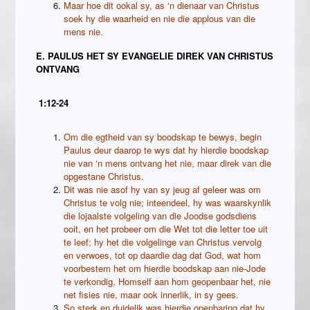
Maar hoe dit ookal sy, as ‘n dienaar van Christus
soek hy die waarheid en nie die applous van die
mens nie.
E. PAULUS HET SY EVANGELIE DIREK VAN CHRISTUS
ONTVANG
1:12-24
Om die egtheid van sy boodskap te bewys, begin
Paulus deur daarop te wys dat hy hierdie boodskap
nie van ‘n mens ontvang het nie, maar direk van die
opgestane Christus.
Dit was nie asof hy van sy jeug af geleer was om
Christus te volg nie; inteendeel, hy was waarskynlik
die lojaalste volgeling van die Joodse godsdiens
ooit, en het probeer om die Wet tot die letter toe uit
te leef; hy het die volgelinge van Christus vervolg
en verwoes, tot op daardie dag dat God, wat hom
voorbestem het om hierdie boodskap aan nie-Jode
te verkondig, Homself aan hom geopenbaar het, nie
net fisies nie, maar ook innerlik, in sy gees.
So sterk en duidelik was hierdie openbaring dat hy