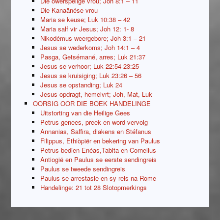
Die owerspelige vrou; Joh 8:1 – 11
Die Kanaänése vrou
Maria se keuse; Luk 10:38 – 42
Maria salf vir Jesus; Joh 12: 1- 8
Nikodémus weergebore; Joh 3:1 – 21
Jesus se wederkoms; Joh 14:1 – 4
Pasga, Getsémané, arres; Luk 21:37
Jesus se verhoor; Luk 22:54-23:25
Jesus se kruisiging; Luk 23:26 – 56
Jesus se opstanding; Luk 24
Jesus opdragt, hemelvrt; Joh, Mat, Luk
OORSIG OOR DIE BOEK HANDELINGE
Uitstorting van die Heilige Gees
Petrus genees, preek en word vervolg
Annanias, Saffira, diakens en Stéfanus
Filippus, Ethiòpiër en bekering van Paulus
Petrus bedien Enéas,Tabita en Cornelius
Antiogië en Paulus se eerste sendingreis
Paulus se tweede sendingreis
Paulus se arrestasie en sy reis na Rome
Handelinge: 21 tot 28 Slotopmerkings