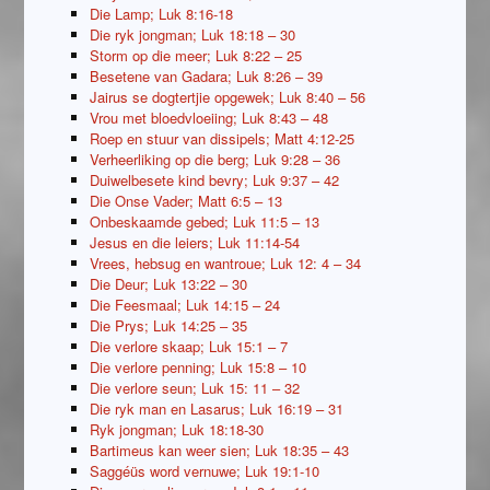
Die Lamp; Luk 8:16-18
Die ryk jongman; Luk 18:18 – 30
Storm op die meer; Luk 8:22 – 25
Besetene van Gadara; Luk 8:26 – 39
Jairus se dogtertjie opgewek; Luk 8:40 – 56
Vrou met bloedvloeiing; Luk 8:43 – 48
Roep en stuur van dissipels; Matt 4:12-25
Verheerliking op die berg; Luk 9:28 – 36
Duiwelbesete kind bevry; Luk 9:37 – 42
Die Onse Vader; Matt 6:5 – 13
Onbeskaamde gebed; Luk 11:5 – 13
Jesus en die leiers; Luk 11:14-54
Vrees, hebsug en wantroue; Luk 12: 4 – 34
Die Deur; Luk 13:22 – 30
Die Feesmaal; Luk 14:15 – 24
Die Prys; Luk 14:25 – 35
Die verlore skaap; Luk 15:1 – 7
Die verlore penning; Luk 15:8 – 10
Die verlore seun; Luk 15: 11 – 32
Die ryk man en Lasarus; Luk 16:19 – 31
Ryk jongman; Luk 18:18-30
Bartimeus kan weer sien; Luk 18:35 – 43
Saggéüs word vernuwe; Luk 19:1-10