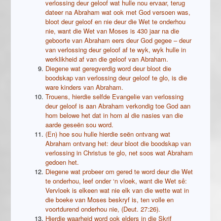
verlossing deur geloof wat hulle nou ervaar, terug
dateer na Abraham wat ook met God versoen was,
bloot deur geloof en nie deur die Wet te onderhou
nie, want die Wet van Moses is 430 jaar na die
geboorte van Abraham eers deur God gegee – deur
van verlossing deur geloof af te wyk, wyk hulle in
werklikheid af van die geloof van Abraham.
Diegene wat geregverdig word deur bloot die
boodskap van verlossing deur geloof te glo, is die
ware kinders van Abraham.
Trouens, hierdie selfde Evangelie van verlossing
deur geloof is aan Abraham verkondig toe God aan
hom belowe het dat in hom al die nasies van die
aarde geseën sou word.
(En) hoe sou hulle hierdie seën ontvang wat
Abraham ontvang het: deur bloot die boodskap van
verlossing in Christus te glo, net soos wat Abraham
gedoen het.
Diegene wat probeer om gered te word deur die Wet
te onderhou, leef onder ‘n vloek, want die Wet sê:
Vervloek is elkeen wat nie elk van die wette wat in
die boeke van Moses beskryf is, ten volle en
voortdurend onderhou nie, (Deut. 27:26).
Hierdie waarheid word ook elders in die Skrif