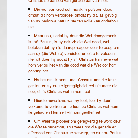
Christus se aanbod van genade aanvaar het.
Die wet van God self maak ‘n persoon dood
omdat dit hom veroordeel omdat hy dit, as gevolg
van sy bedorwe natuur, nie ten volle kan onderhou
nie .
Maar nou, nadat hy deur die Wet doodgemaak
is, sê Paulus, is hy ook vir die Wet dood, wat
beteken dat hy nie daarop reageer deur te poog om
aan sy (die Wet se) vereistes en eise te voldoen
nie; dit doen hy sodat hy vir Christus kan lewe wat
hom verlos het van die dood wat die Wet oor hom
gebring het.
Hy het eintlik saam met Christus aan die kruis
gesterf en sy ou selfgeregtigheid leef nie meer nie,
nee, dit is Christus wat in hom leef.
Hierdie nuwe lewe wat hy leef, leef hy deur
volkome te vertrou en te leun op Christus wat hom
liefgehad en Homself vir hom geoffer het.
Om weer te probeer om geregverdig te word deur
die Wet te onderhou, sou wees om die genade en
offerdood van Christus te verwerp, en dit sou Paulus