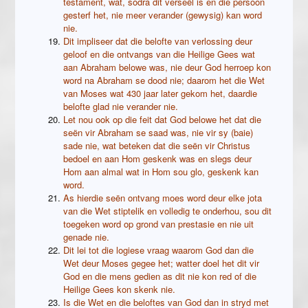
testament, wat, sodra dit verseël is en die persoon
gesterf het, nie meer verander (gewysig) kan word
nie.
Dit impliseer dat die belofte van verlossing deur
geloof en die ontvangs van die Heilige Gees wat
aan Abraham belowe was, nie deur God herroep kon
word na Abraham se dood nie; daarom het die Wet
van Moses wat 430 jaar later gekom het, daardie
belofte glad nie verander nie.
Let nou ook op die feit dat God belowe het dat die
seën vir Abraham se saad was, nie vir sy (baie)
sade nie, wat beteken dat die seën vir Christus
bedoel en aan Hom geskenk was en slegs deur
Hom aan almal wat in Hom sou glo, geskenk kan
word.
As hierdie seën ontvang moes word deur elke jota
van die Wet stiptelik en volledig te onderhou, sou dit
toegeken word op grond van prestasie en nie uit
genade nie.
Dit lei tot die logiese vraag waarom God dan die
Wet deur Moses gegee het; watter doel het dit vir
God en die mens gedien as dit nie kon red of die
Heilige Gees kon skenk nie.
Is die Wet en die beloftes van God dan in stryd met