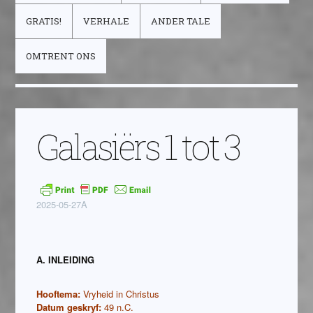
GRATIS!
VERHALE
ANDER TALE
OMTRENT ONS
Galasiërs 1 tot 3
2025-05-27A
A. INLEIDING
Hooftema:
Vryheid in Christus
Datum geskryf:
49 n.C.