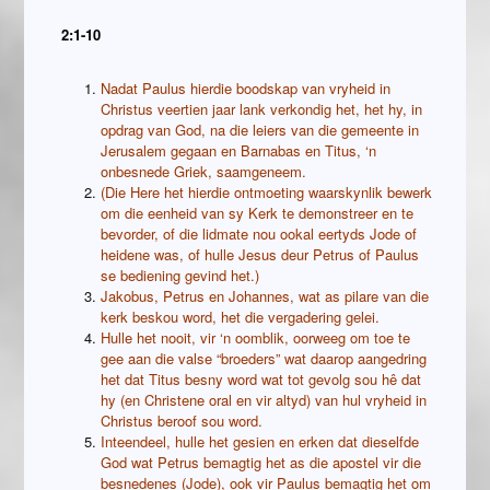
2:1-10
Nadat Paulus hierdie boodskap van vryheid in
Christus veertien jaar lank verkondig het, het hy, in
opdrag van God, na die leiers van die gemeente in
Jerusalem gegaan en Barnabas en Titus, ‘n
onbesnede Griek, saamgeneem.
(Die Here het hierdie ontmoeting waarskynlik bewerk
om die eenheid van sy Kerk te demonstreer en te
bevorder, of die lidmate nou ookal eertyds Jode of
heidene was, of hulle Jesus deur Petrus of Paulus
se bediening gevind het.)
Jakobus, Petrus en Johannes, wat as pilare van die
kerk beskou word, het die vergadering gelei.
Hulle het nooit, vir ‘n oomblik, oorweeg om toe te
gee aan die valse “broeders” wat daarop aangedring
het dat Titus besny word wat tot gevolg sou hê dat
hy (en Christene oral en vir altyd) van hul vryheid in
Christus beroof sou word.
Inteendeel, hulle het gesien en erken dat dieselfde
God wat Petrus bemagtig het as die apostel vir die
besnedenes (Jode), ook vir Paulus bemagtig het om