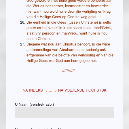
God geword en het hulle geen verdere behoefte aan
die Wet as beskermer, leermeester en bewaarder
nie, want nou word hulle deur die verligting en krag
van die Heilige Gees op God se weg gelei.
Die eenheid in die Gees (tussen Christene) is selfs
groter as hul verskille in die vlees soos Jood/Griek,
slaaf/vry persoon en man/vrou, want hulle is nou
een in Christus.
Diegene wat nou aan Christus behoort, is die ware
afstammelinge van Abraham en as sodanig ook
erfgename van die belofte van verlossing en van die
Heilige Gees wat God aan hom gegee het.
///////////
NA INDEKS
< …. >
NA VOLGENDE HOOFSTUK
U Naam (verstrek asb.)