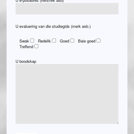
U e-posadres (verstrek asb)
U evaluering van die studiegids (merk asb.)
Swak
Redelik
Goed
Baie goed
Treffend
U boodskap