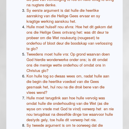
na nugtere denke.
Sy eerste argument is dat hulle die heerlike
aanraking van die Heilige Gees ervaar en sy
kragtige werking aanskou het.
Hulle moet hulself nou afvra: Hoe het dit gekom dat
ons die Heilige Gees ontvang het: was dit deur te
probeer om die Wet noukeurig (nougeset) te
onderhou of bloot deur die boodskap van verlossing
te glo?
Tweedens moet hulle vra: Op grond waarvan doen
God hierdie wonderwerke onder ons; is dit omdat
ons die menige wette onderhou of omdat ons in
Christus glo?
Kon hulle tog so dwaas wees om, nadat hulle aan
die begin die heerlike voedsel van die Gees
gesmaak het, hul nou na die droë bene van die
vlees wend?
Hulle moet terugdink aan hoe hulle vervolg was
omdat hulle die onderhouding van die Wet (as die
wyse om vrede met God te vind) verwerp het en nie
nou terugdraai na dieselfde dinge toe waarvoor hulle
destyds gely, toe hulle dit verwerp het nie.
Sy tweede argument is om te oorweeg dat die