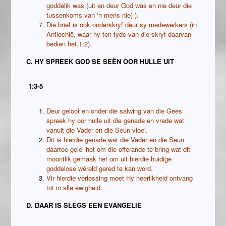
goddelik was (uit en deur God was en nie deur die
tussenkoms van ‘n mens nie) ).
Die brief is ook onderskryf deur sy medewerkers (in
Antiochië, waar hy ten tyde van die skryf daarvan
bedien het,1:2).
C. HY SPREEK GOD SE SEËN OOR HULLE UIT
1:3-5
Deur geloof en onder die salwing van die Gees
spreek hy oor hulle uit die genade en vrede wat
vanuit die Vader en die Seun vloei.
Dit is hierdie genade wat die Vader en die Seun
daartoe gelei het om die offerande te bring wat dit
moontlik gemaak het om uit hierdie huidige
goddelose wêreld gered te kan word.
Vir hierdie verlossing moet Hy heerlikheid ontvang
tot in alle ewigheid.
D. DAAR IS SLEGS EEN EVANGELIE