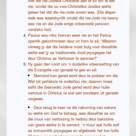
met die nie-Joodse Christene aan te sit om te eet
nie, omdat die ou voor-Christelike Joodse wette
geleer het dat die nie-Jode onrein was. (Die dieper
rede was waarskynlik omdat die nie-Jode nie besny
was nie en die Jode enige onbesnede persoon
verafsku het).
Paulus wou niks hiervan weet nie en het Petrus
openlik gekonfronteer deur vir hom te sê: “Waarom
verwag jy dat die heidene moet buig voor dieselfde
wette wat jy as tradisionele Jood prysgegee het
deur Christus as Verlosser te aanvaar?”
Hy gaan dan voort om ‘n duidelike uiteensetting van
die Evangelie van genade te gee en sê:
Niemand kan gered word deur te probeer om die
Wet tot perfeksie te onderhou nie; daarom moes
selfs die (besnede) Jode gered word deur hulle
vertroue in Christus te stel wat sondaars uit genade
vergewe.
Deur terug te keer na die nakoming van sekere
ou wette om God te behaag, was dieselfde as om
die muur van verlossing te herbou deur bakstene
van goeie werke in te sement, ‘n muur wat hulle self
as onmoontlik prysgegee en afgebreek het toe hulle