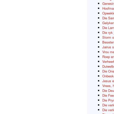
Genesin
Hoofman
Opwekki
Die Sam
Gelyken
Die Lam
Die ryk
Storm o
Beseten
Jairus 
Vrou me
Roep en
Verheerl
Duiwelb
Die Ons
Onbeska
Jesus e
Vrees, 
Die Deu
Die Fee
Die Pry
Die ver
Die ver