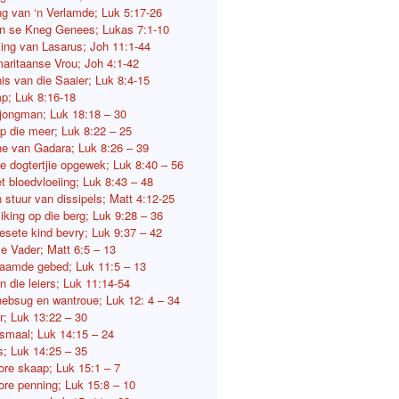
g van ‘n Verlamde; Luk 5:17-26
 se Kneg Genees; Lukas 7:1-10
ng van Lasarus; Joh 11:1-44
aritaanse Vrou; Joh 4:1-42
is van die Saaier; Luk 8:4-15
p; Luk 8:16-18
 jongman; Luk 18:18 – 30
p die meer; Luk 8:22 – 25
e van Gadara; Luk 8:26 – 39
se dogtertjie opgewek; Luk 8:40 – 56
t bloedvloeiing; Luk 8:43 – 48
 stuur van dissipels; Matt 4:12-25
iking op die berg; Luk 9:28 – 36
esete kind bevry; Luk 9:37 – 42
e Vader; Matt 6:5 – 13
amde gebed; Luk 11:5 – 13
n die leiers; Luk 11:14-54
hebsug en wantroue; Luk 12: 4 – 34
r; Luk 13:22 – 30
smaal; Luk 14:15 – 24
s; Luk 14:25 – 35
lore skaap; Luk 15:1 – 7
lore penning; Luk 15:8 – 10