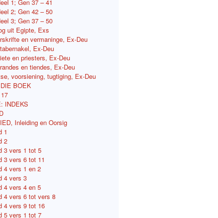
deel 1; Gen 37 – 41
deel 2; Gen 42 – 50
deel 3; Gen 37 – 50
tog uit Egipte, Exs
orskrifte en vermaninge, Ex-Deu
e tabernakel, Ex-Deu
viete en priesters, Ex-Deu
ferandes en tiendes, Ex-Deu
etse, voorsiening, tugtiging, Ex-Deu
 DIE BOEK
117
: INDEKS
D
D, Inleiding en Oorsig
d 1
d 2
 3 vers 1 tot 5
 3 vers 6 tot 11
d 4 vers 1 en 2
d 4 vers 3
d 4 vers 4 en 5
 4 vers 6 tot vers 8
 4 vers 9 tot 16
 5 vers 1 tot 7