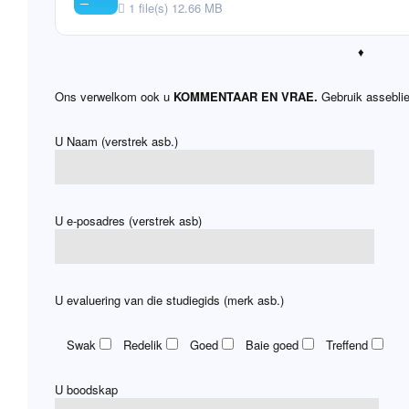
1 file(s)
12.66 MB
♦
Ons verwelkom ook u
KOMMENTAAR EN VRAE.
Gebruik asseblie
U Naam (verstrek asb.)
U e-posadres (verstrek asb)
U evaluering van die studiegids (merk asb.)
Swak
Redelik
Goed
Baie goed
Treffend
U boodskap