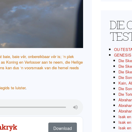
DIE 
TES
OU-TEST
GENESIS
baie, baie vêr, onbereikbaar vêr is; ‘n plek
Die Ske
as Koning en Verlosser aan te neem, die Heilige
Die Ske
 Ons kan dus ‘n voorsmaak van die hemel reeds
Die Ske
Die Son
Kain, A
egids te luister
.
Die So
Die Tor
Abraham
Abraham
Abraham
Isak en
Isak en
inkryk
Isak en
Download