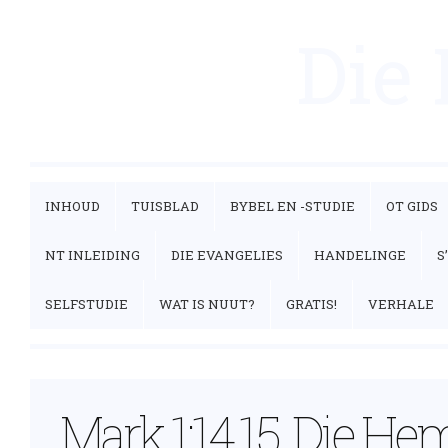
Die
INHOUD
TUISBLAD
BYBEL EN -STUDIE
OT GIDS
NT INLEIDING
DIE EVANGELIES
HANDELINGE
S
SELFSTUDIE
WAT IS NUUT?
GRATIS!
VERHALE
Mark 1:14,15, Die He