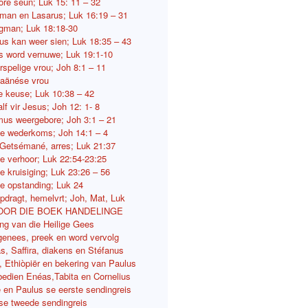
lore seun; Luk 15: 11 – 32
 man en Lasarus; Luk 16:19 – 31
gman; Luk 18:18-30
us kan weer sien; Luk 18:35 – 43
 word vernuwe; Luk 19:1-10
rspelige vrou; Joh 8:1 – 11
aänése vrou
e keuse; Luk 10:38 – 42
lf vir Jesus; Joh 12: 1- 8
us weergebore; Joh 3:1 – 21
e wederkoms; Joh 14:1 – 4
Getsémané, arres; Luk 21:37
e verhoor; Luk 22:54-23:25
e kruisiging; Luk 23:26 – 56
e opstanding; Luk 24
pdragt, hemelvrt; Joh, Mat, Luk
OOR DIE BOEK HANDELINGE
ing van die Heilige Gees
genees, preek en word vervolg
s, Saffira, diakens en Stéfanus
s, Ethiòpiër en bekering van Paulus
bedien Enéas,Tabita en Cornelius
ë en Paulus se eerste sendingreis
se tweede sendingreis