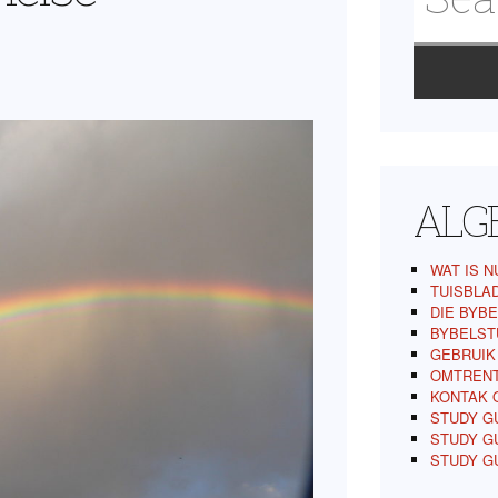
ALG
WAT IS N
TUISBLA
DIE BYBE
BYBELST
GEBRUIK
OMTREN
KONTAK 
STUDY GU
STUDY GU
STUDY G