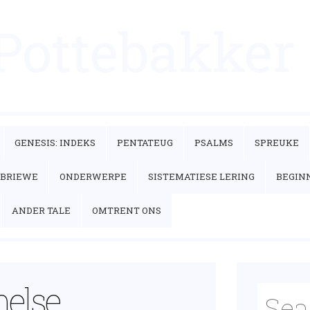
 Pottebakker
GENESIS: INDEKS
PENTATEUG
PSALMS
SPREUKE
’BRIEWE
ONDERWERPE
SISTEMATIESE LERING
BEGIN
ANDER TALE
OMTRENT ONS
melse