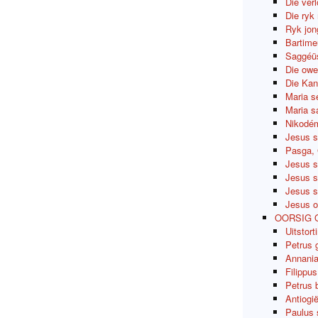
Die ver
Die ryk
Ryk jon
Bartime
Saggéüs
Die owe
Die Kan
Maria s
Maria sa
Nikodém
Jesus s
Pasga, 
Jesus s
Jesus s
Jesus s
Jesus o
OORSIG 
Uitstort
Petrus 
Annania
Filippu
Petrus 
Antiogi
Paulus 