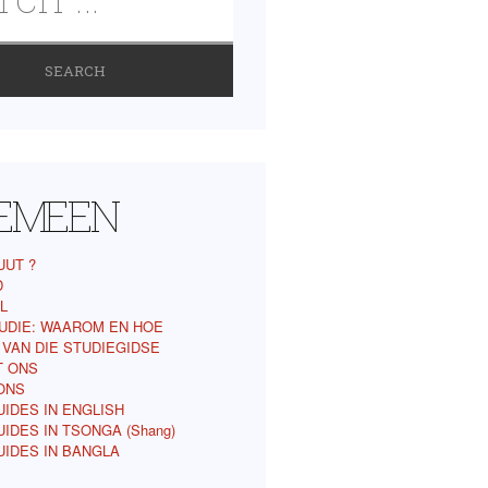
EMEEN
UUT ?
D
L
UDIE: WAAROM EN HOE
 VAN DIE STUDIEGIDSE
T ONS
ONS
IDES IN ENGLISH
IDES IN TSONGA (Shang)
UIDES IN BANGLA