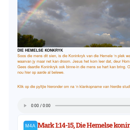
DIE HEMELSE KONKRYK
Soos die mens dit sien, is die Koninkryk van die Hemele ‘n plek wat 
waarvan jy maar net kan droom. Jesus het kom leer dat, deur Hom 
Gees daardie Koninkryk ook binne-in die mens se hart kan bring.
nou hier op aarde al belewe.
Klik op die pyltjie hieronder om na ‘n klankopname van hierdie studi
Mark 1:14-15, Die Hemelse kon