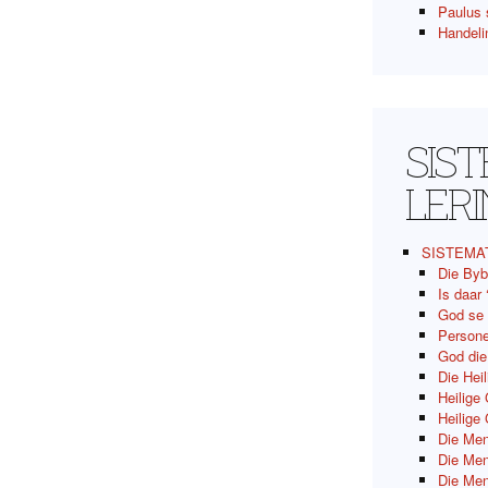
Paulus 
Handeli
SIS
LER
SISTEMA
Die Byb
Is daar
God se
Persone
God di
Die Hei
Heilige
Heilige
Die Men
Die Men
Die Men