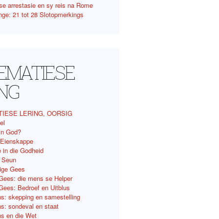
se arrestasie en sy reis na Rome
nge: 21 tot 28 Slotopmerkings
TEMATIESE
ING
TIESE LERING, OORSIG
el
 ‘n God?
 Eienskappe
 in die Godheid
e Seun
lige Gees
 Gees: die mens se Helper
 Gees: Bedroef en Uitblus
s: skepping en samestelling
s: sondeval en staat
s en die Wet