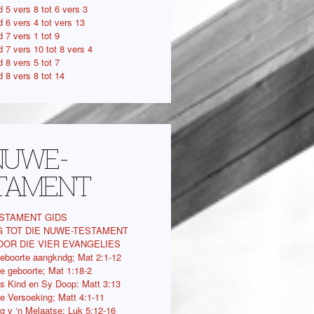
 5 vers 8 tot 6 vers 3
d 6 vers 4 tot vers 13
 7 vers 1 tot 9
 7 vers 10 tot 8 vers 4
 8 vers 5 tot 7
 8 vers 8 tot 14
 NUWE-
TAMENT
STAMENT GIDS
G TOT DIE NUWE-TESTAMENT
OOR DIE VIER EVANGELIES
eboorte aangkndg; Mat 2:1-12
e geboorte; Mat 1:18-2
s Kind en Sy Doop: Matt 3:13
e Versoeking; Matt 4:1-11
ng v ‘n Melaatse; Luk 5:12-16