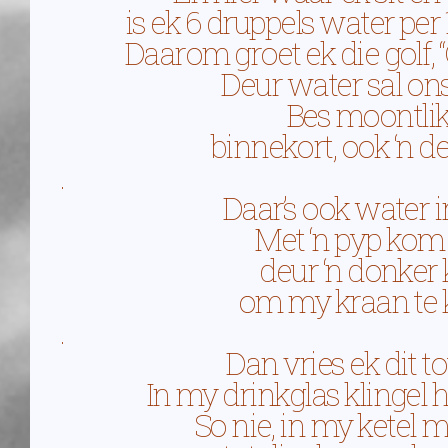
is ek 6 druppels water per
Daarom groet ek die golf, 
Deur water sal ons 
Bes moontlik i
binnekort, ook ‘n d
.
Daar’s ook water i
Met ‘n pyp kom d
deur ‘n donker 
om my kraan te k
.
Dan vries ek dit to
In my drinkglas klingel h
So nie, in my ketel 