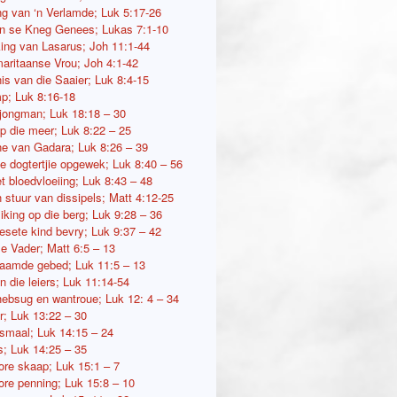
g van ‘n Verlamde; Luk 5:17-26
 se Kneg Genees; Lukas 7:1-10
ng van Lasarus; Joh 11:1-44
aritaanse Vrou; Joh 4:1-42
is van die Saaier; Luk 8:4-15
p; Luk 8:16-18
 jongman; Luk 18:18 – 30
p die meer; Luk 8:22 – 25
e van Gadara; Luk 8:26 – 39
se dogtertjie opgewek; Luk 8:40 – 56
t bloedvloeiing; Luk 8:43 – 48
 stuur van dissipels; Matt 4:12-25
iking op die berg; Luk 9:28 – 36
esete kind bevry; Luk 9:37 – 42
e Vader; Matt 6:5 – 13
amde gebed; Luk 11:5 – 13
n die leiers; Luk 11:14-54
hebsug en wantroue; Luk 12: 4 – 34
r; Luk 13:22 – 30
smaal; Luk 14:15 – 24
s; Luk 14:25 – 35
lore skaap; Luk 15:1 – 7
lore penning; Luk 15:8 – 10