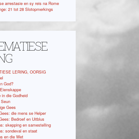
se arrestasie en sy reis na Rome
nge: 21 tot 28 Slotopmerkings
TEMATIESE
ING
TIESE LERING, OORSIG
el
 ‘n God?
 Eienskappe
 in die Godheid
e Seun
lige Gees
 Gees: die mens se Helper
 Gees: Bedroef en Uitblus
s: skepping en samestelling
s: sondeval en staat
s en die Wet