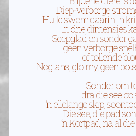
Biljoene diere is d
Diep-verborge strome 
Hulle swem daarin in kri
In drie dimensies k
Seepglad en sonder gat
geen verborge snelh
of tollende blou
Nogtans, glo my, geen bots
.
Sonder om te
dra die see op 
‘n ellelange skip, soonto
Die see, die pad so
‘n Kortpad, na al die
.