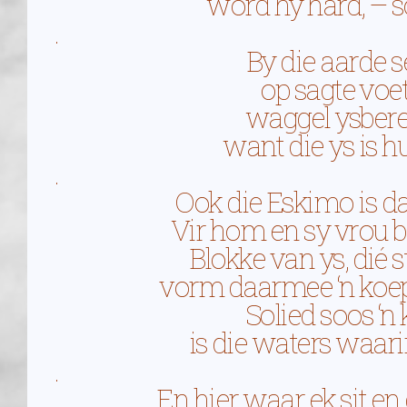
word hy hard, – s
.
By die aarde s
op sagte voet
waggel ysbere
want die ys is h
.
Ook die Eskimo is da
Vir hom en sy vrou bo
Blokke van ys, dié s
vorm daarmee ‘n koepe
Solied soos ‘n
is die waters waar
.
En hier waar ek sit en