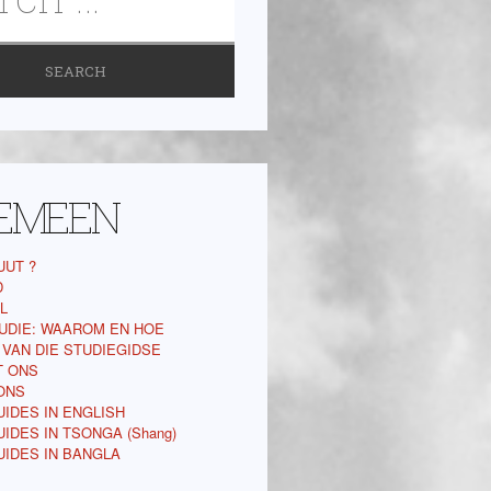
EMEEN
UUT ?
D
L
UDIE: WAAROM EN HOE
 VAN DIE STUDIEGIDSE
T ONS
ONS
IDES IN ENGLISH
IDES IN TSONGA (Shang)
UIDES IN BANGLA