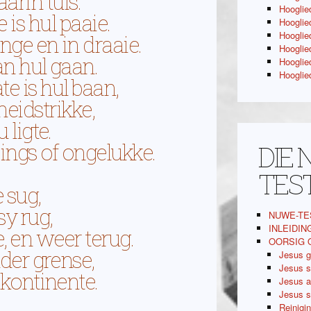
aarin tuis.
Hooglied
is hul paaie.
Hooglie
Hooglied
nge en in draaie.
Hooglied
an hul gaan.
Hooglied
Hooglied
e is hul baan,
eidstrikke,
 ligte.
ings of ongelukke.
DIE
TES
 sug,
sy rug,
NUWE-TE
INLEIDIN
e, en weer terug.
OORSIG 
nder grense,
Jesus g
Jesus s
 kontinente.
Jesus a
Jesus s
Reinigi