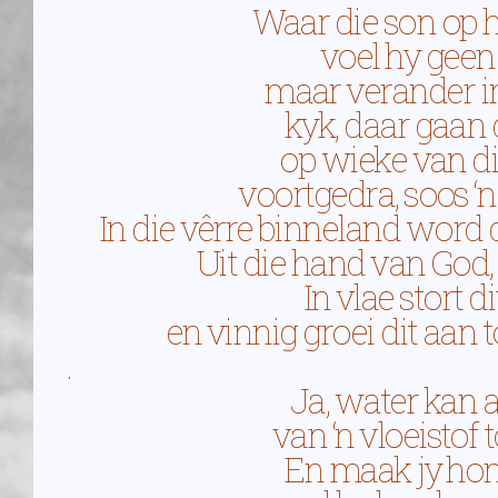
Waar die son op 
voel hy geen
maar verander in
kyk, daar gaan d
op wieke van di
voortgedra, soos ‘n
In die vêrre binneland word 
Uit die hand van God, 
In vlae stort di
en vinnig groei dit aan t
.
Ja, water kan 
van ‘n vloeistof t
En maak jy ho