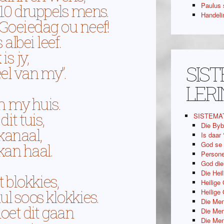
Paulus 
 10 druppels mens.
Handeli
“Goeiedag ou neef!
albei leef.
s jy,
SIS
eel van my”.
LER
n my huis.
it tuis,
SISTEMA
Die Byb
kanaal,
Is daar
God se
an haal.
Persone
God di
Die Hei
t blokkies,
Heilige
ul soos klokkies.
Heilige
Die Men
moet dit gaan
Die Men
Die Men