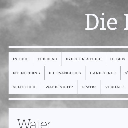
Die
INHOUD
TUISBLAD
BYBEL EN -STUDIE
OT GIDS
NT INLEIDING
DIE EVANGELIES
HANDELINGE
S
SELFSTUDIE
WAT IS NUUT?
GRATIS!
VERHALE
Water