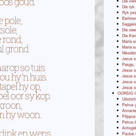
oos goud.
Die ver
Die ryk
Ryk jon
e pole,
Bartime
Saggéüs
sole,
Die owe
Die Kan
 rond,
Maria s
ul grond.
Maria sa
Nikodém
Jesus s
arop so tuis.
Pasga, 
Jesus s
u hy ‘n huis.
Jesus s
Jesus s
tapel hy op,
Jesus o
l oor sy kop.
OORSIG 
Uitstort
 kroon,
Petrus 
Annania
in hy woon.
Filippu
Petrus 
Antiogi
 dink en wens,
Paulus 