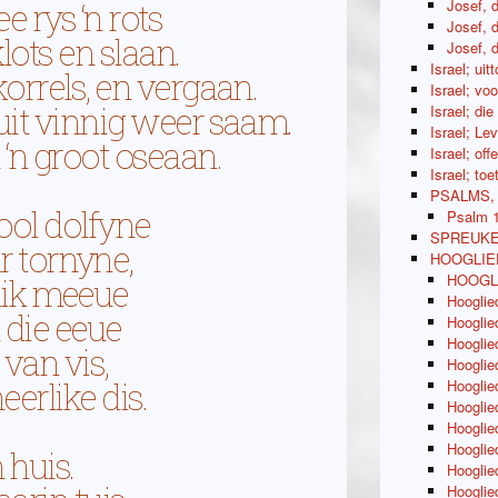
Josef, 
e rys ‘n rots
Josef, 
ots en slaan.
Josef, 
Israel; uit
orrels, en vergaan.
Israel; vo
uit vinnig weer saam.
Israel; di
Israel; Le
‘n groot oseaan.
Israel; of
Israel; to
PSALMS,
ool dolfyne
Psalm 
SPREUKE
r tornyne,
HOOGLIE
HOOGLIE
duik meeue
Hooglie
 die eeue
Hooglie
Hooglied
van vis,
Hooglied
heerlike dis.
Hooglie
Hooglie
Hooglie
Hooglied
n huis.
Hooglied
Hooglied