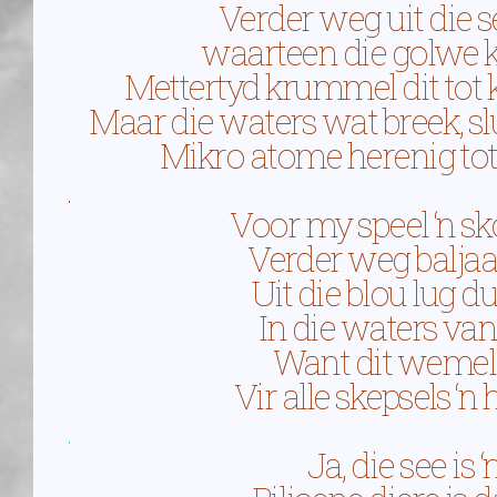
Verder weg uit die se
waarteen die golwe kl
Mettertyd krummel dit tot k
Maar die waters wat breek, sl
Mikro atome herenig tot 
.
Voor my speel ‘n sk
Verder weg baljaa
Uit die blou lug 
In die waters van
Want dit wemel 
Vir alle skepsels ‘n 
.
Ja, die see is ‘