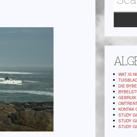
ALG
WAT IS N
TUISBLA
DIE BYBE
BYBELST
GEBRUIK
OMTREN
KONTAK 
STUDY GU
STUDY GU
STUDY G