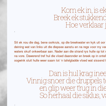
Kom ek in, is e
Breek ek stukkend, 
Hoe verklaar j
.
Sit ek nou die dag, bene oorkruis, op die breekwater en kyk uit oo
deining wat van links uit die diepsee aanstu en na regs voor my v
waters skuif onkeerbaar aan. Nader aan die strand rys hulle op tot
na vore. Dawerend tref hul die vloed daaronder en breek op in ontelb
oogwink sluit hulle weer saam tot ‘n tafelgladde vloed wat sissend
Dan is hul krag ine
Vinnig snoer die druppels t
en glip weer t’rug in di
So herhaal die siklus, 
.