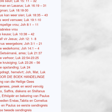
lore seun; Luk 15: 11 – 32
 man en Lasarus; Luk 16:19 – 31
gman; Luk 18:18-30
us kan weer sien; Luk 18:35 – 43
 word vernuwe; Luk 19:1-10
rspelige vrou; Joh 8:1 – 11
aänése vrou
e keuse; Luk 10:38 – 42
lf vir Jesus; Joh 12: 1- 8
us weergebore; Joh 3:1 – 21
e wederkoms; Joh 14:1 – 4
Getsémané, arres; Luk 21:37
e verhoor; Luk 22:54-23:25
e kruisiging; Luk 23:26 – 56
e opstanding; Luk 24
pdragt, hemelvrt; Joh, Mat, Luk
OOR DIE BOEK HANDELINGE
ing van die Heilige Gees
genees, preek en word vervolg
s, Saffira, diakens en Stéfanus
s, Ethiòpiër en bekering van Paulus
bedien Enéas,Tabita en Cornelius
ë en Paulus se eerste sendingreis
se tweede sendingreis