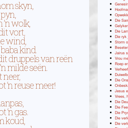
hom skyn,
Genesin
Hoofman
 pyn,
Opwekki
 ‘n wolk,
Die Sam
Gelyken
it vort,
Die Lam
Die ryk
e wind,
Storm o
 baba kind.
Beseten
Jairus 
dit druppels van reën
Vrou me
Roep en
‘n milde seën.
Verheerl
t neer,
Duiwelb
Die Ons
ot ‘n reuse meer!
Onbeska
Jesus e
Vrees, 
aanpas,
Die Deu
Die Fee
ot ‘n gas.
Die Pry
m koud,
Die ver
Die ver