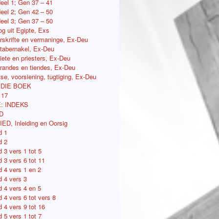
deel 1; Gen 37 – 41
deel 2; Gen 42 – 50
deel 3; Gen 37 – 50
tog uit Egipte, Exs
orskrifte en vermaninge, Ex-Deu
e tabernakel, Ex-Deu
viete en priesters, Ex-Deu
ferandes en tiendes, Ex-Deu
etse, voorsiening, tugtiging, Ex-Deu
 DIE BOEK
117
: INDEKS
D
D, Inleiding en Oorsig
d 1
d 2
 3 vers 1 tot 5
 3 vers 6 tot 11
d 4 vers 1 en 2
d 4 vers 3
d 4 vers 4 en 5
 4 vers 6 tot vers 8
 4 vers 9 tot 16
 5 vers 1 tot 7