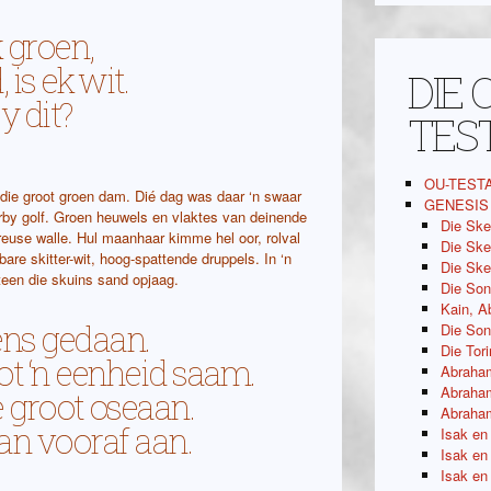
k groen,
is ek wit.
DIE 
y dit?
TES
OU-TEST
r die groot groen dam. Dié dag was daar ‘n swaar
GENESIS
erby golf. Groen heuwels en vlaktes van deinende
Die Ske
 reuse walle. Hul maanhaar kimme hel oor, rolval
Die Ske
are skitter-wit, hoog-spattende druppels. In ‘n
Die Ske
 teen die skuins sand opjaag.
Die Son
Kain, A
ens gedaan.
Die So
Die Tor
ot ‘n eenheid saam.
Abraham
Abraham
e groot oseaan.
Abraham
van vooraf aan.
Isak en
Isak en
Isak en