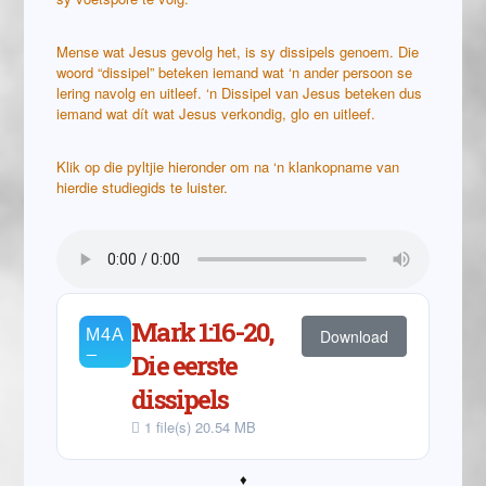
Mense wat Jesus gevolg het, is sy dissipels genoem. Die
woord “dissipel” beteken iemand wat ‘n ander persoon se
lering navolg en uitleef. ‘n Dissipel van Jesus beteken dus
iemand wat dít wat Jesus verkondig, glo en uitleef.
Klik op die pyltjie hieronder om na ‘n klankopname van
hierdie studiegids te luister.
Mark 1:16-20,
Download
Die eerste
dissipels
1 file(s)
20.54 MB
♦