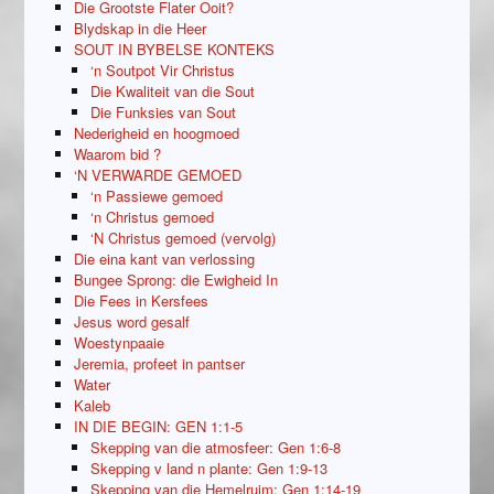
Die Grootste Flater Ooit?
Blydskap in die Heer
SOUT IN BYBELSE KONTEKS
‘n Soutpot Vir Christus
Die Kwaliteit van die Sout
Die Funksies van Sout
Nederigheid en hoogmoed
Waarom bid ?
‘N VERWARDE GEMOED
‘n Passiewe gemoed
‘n Christus gemoed
‘N Christus gemoed (vervolg)
Die eina kant van verlossing
Bungee Sprong: die Ewigheid In
Die Fees in Kersfees
Jesus word gesalf
Woestynpaaie
Jeremia, profeet in pantser
Water
Kaleb
IN DIE BEGIN: GEN 1:1-5
Skepping van die atmosfeer: Gen 1:6-8
Skepping v land n plante: Gen 1:9-13
Skepping van die Hemelruim: Gen 1:14-19