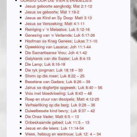
OORSIG OOR DIE VIER EVANGELIES
Jesus geboorte aangkndg; Mat 2:1-12
Jesus se geboorte; Mat 1:18-2
Jesus as Kind en Sy Doop: Matt 3:13
Jesus se Versoeking; Matt 4:1-11
Reiniging v ‘n Melaatse; Luk 5:12-16
Genesing van ‘n Verlamde; Luk 5:17-26
Hoofman se Kneg Genees; Lukas 7:1-10
Opwekking van Lasarus; Joh 11:1-44
Die Samaritaanse Vrou; Joh 4:1-42
Gelykenis van die Saaier; Luk 8:4-15
Die Lamp; Luk 8:16-18
Die ryk jongman; Luk 18:18 – 30
Storm op die meer; Luk 8:22 – 25
Besetene van Gadara; Luk 8:26 – 39
Jairus se dogtertjie opgewek; Luk 8:40 – 56
Vrou met bloedvloeiing; Luk 8:43 – 48
Roep en stuur van dissipels; Matt 4:12-25
Verheerliking op die berg; Luk 9:28 – 36
Duiwelbesete kind bevry; Luk 9:37 – 42
Die Onse Vader; Matt 6:5 – 13
Onbeskaamde gebed; Luk 11:5 – 13
Jesus en die leiers; Luk 11:14-54
Vrees, hebsug en wantroue; Luk 12: 4 – 34