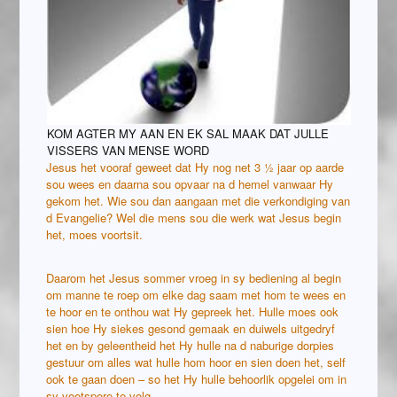
KOM AGTER MY AAN EN EK SAL MAAK DAT JULLE
VISSERS VAN MENSE WORD
Jesus het vooraf geweet dat Hy nog net 3 ½ jaar op aarde
sou wees en daarna sou opvaar na d hemel vanwaar Hy
gekom het. Wie sou dan aangaan met die verkondiging van
d Evangelie? Wel die mens sou die werk wat Jesus begin
het, moes voortsit.
Daarom het Jesus sommer vroeg in sy bediening al begin
om manne te roep om elke dag saam met hom te wees en
te hoor en te onthou wat Hy gepreek het. Hulle moes ook
sien hoe Hy siekes gesond gemaak en duiwels uitgedryf
het en by geleentheid het Hy hulle na d naburige dorpies
gestuur om alles wat hulle hom hoor en sien doen het, self
ook te gaan doen – so het Hy hulle behoorlik opgelei om in
sy voetspore te volg.