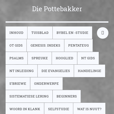
Die Pottebakker
INHOUD
TUISBLAD
BYBEL EN -STUDIE
OT GIDS
GENESIS: INDEKS
PENTATEUG
PSALMS
SPREUKE
HOOGLIED
NT GIDS
NT INLEIDING
DIE EVANGELIES
HANDELINGE
S’BRIEWE
ONDERWERPE
SISTEMATIESE LERING
BEGINNERS
WOORD IN KLANK
SELFSTUDIE
WAT IS NUUT?