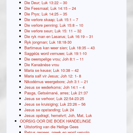
Die Deur; Luk 13:22 – 30
Die Feesmaal; Luk 14:15 – 24
Die Prys; Luk 14:25 – 35
Die verlore skaap; Luk 15:1 – 7
Die verlore penning; Luk 15:8 – 10
Die verlore seun; Luk 15: 11 – 32
Die ryk man en Lasarus; Luk 16:19 – 31
Ryk jongman; Luk 18:18-30
Bartimeus kan weer sien; Luk 18:35 – 43
Saggéüs word vernuwe; Luk 19:1-10
Die owerspelige vrou; Joh 8:1 – 11
Die Kanaänése vrou
Maria se keuse; Luk 10:38 – 42
Maria salf vir Jesus; Joh 12: 1- 8
Nikodémus weergebore; Joh 3:1 – 21
Jesus se wederkoms; Joh 14:1 – 4
Pasga, Getsémané, arres; Luk 21:37
Jesus se verhoor; Luk 22:54-23:25
Jesus se kruisiging; Luk 23:26 – 56
Jesus se opstanding; Luk 24
Jesus opdragt, hemelvrt; Joh, Mat, Luk
OORSIG OOR DIE BOEK HANDELINGE
Uitstorting van die Heilige Gees
Petrus genees, preek en word vervolg