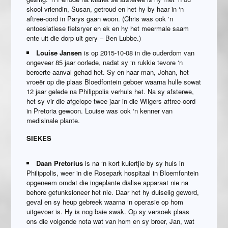
skool vriendin, Susan, getroud en het hy by haar in ‘n
aftree-oord in Parys gaan woon. (Chris was ook ‘n
entoesiatiese fietsryer en ek en hy het meermale saam
ente uit die dorp uit gery – Ben Lubbe.)
Louise Jansen
is op 2015-10-08 in die ouderdom van
ongeveer 85 jaar oorlede, nadat sy ‘n rukkie tevore ‘n
beroerte aanval gehad het. Sy en haar man, Johan, het
vroeër op die plaas Bloedfontein geboer waarna hulle sowat
12 jaar gelede na Philippolis verhuis het. Na sy afsterwe,
het sy vir die afgelope twee jaar in die Wilgers aftree-oord
in Pretoria gewoon. Louise was ook ‘n kenner van
medisinale plante.
SIEKES
Daan Pretorius
is na ‘n kort kuiertjie by sy huis in
Philippolis, weer in die Rosepark hospitaal in Bloemfontein
opgeneem omdat die ingeplante dialise apparaat nie na
behore gefunksioneer het nie. Daar het hy duiselig geword,
geval en sy heup gebreek waarna ‘n operasie op hom
uitgevoer is. Hy is nog baie swak. Op sy versoek plaas
ons die volgende nota wat van hom en sy broer, Jan, wat