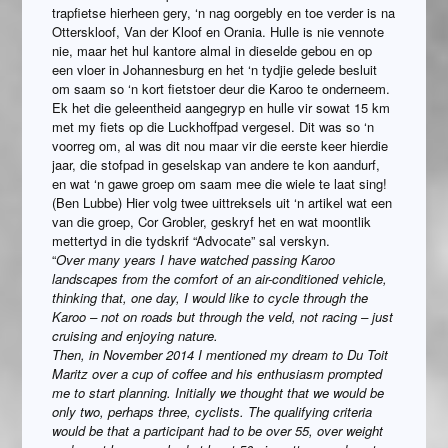
trapfietse hierheen gery, ‘n nag oorgebly en toe verder is na
Otterskloof, Van der Kloof en Orania. Hulle is nie vennote
nie, maar het hul kantore almal in dieselde gebou en op
een vloer in Johannesburg en het ‘n tydjie gelede besluit
om saam so ‘n kort fietstoer deur die Karoo te onderneem.
Ek het die geleentheid aangegryp en hulle vir sowat 15 km
met my fiets op die Luckhoffpad vergesel. Dit was so ‘n
voorreg om, al was dit nou maar vir die eerste keer hierdie
jaar, die stofpad in geselskap van andere te kon aandurf,
en wat ‘n gawe groep om saam mee die wiele te laat sing!
(Ben Lubbe) Hier volg twee uittreksels uit ‘n artikel wat een
van die groep, Cor Grobler, geskryf het en wat moontlik
mettertyd in die tydskrif “Advocate” sal verskyn.
“
Over many years I have watched passing Karoo
landscapes from the comfort of an air-conditioned vehicle,
thinking that, one day, I would like to cycle through the
Karoo – not on roads but through the veld, not racing – just
cruising and enjoying nature.
Then, in November 2014 I mentioned my dream to Du Toit
Maritz over a cup of coffee and his enthusiasm prompted
me to start planning. Initially we thought that we would be
only two, perhaps three, cyclists. The qualifying criteria
would be that a participant had to be over 55, over weight