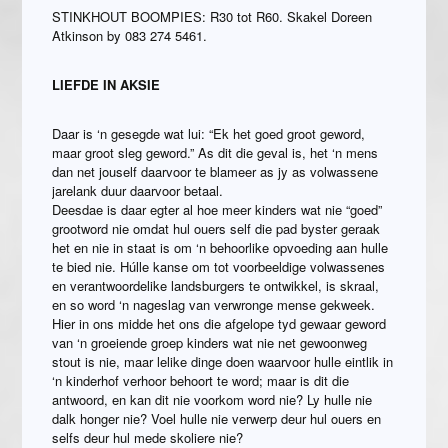
STINKHOUT BOOMPIES: R30 tot R60. Skakel Doreen
Atkinson by 083 274 5461.
LIEFDE IN AKSIE
Daar is ‘n gesegde wat lui: “Ek het goed groot geword,
maar groot sleg geword.” As dit die geval is, het ‘n mens
dan net jouself daarvoor te blameer as jy as volwassene
jarelank duur daarvoor betaal.
Deesdae is daar egter al hoe meer kinders wat nie “goed”
grootword nie omdat hul ouers self die pad byster geraak
het en nie in staat is om ‘n behoorlike opvoeding aan hulle
te bied nie. Húlle kanse om tot voorbeeldige volwassenes
en verantwoordelike landsburgers te ontwikkel, is skraal,
en so word ‘n nageslag van verwronge mense gekweek.
Hier in ons midde het ons die afgelope tyd gewaar geword
van ‘n groeiende groep kinders wat nie net gewoonweg
stout is nie, maar lelike dinge doen waarvoor hulle eintlik in
‘n kinderhof verhoor behoort te word; maar is dit die
antwoord, en kan dit nie voorkom word nie? Ly hulle nie
dalk honger nie? Voel hulle nie verwerp deur hul ouers en
selfs deur hul mede skoliere nie?