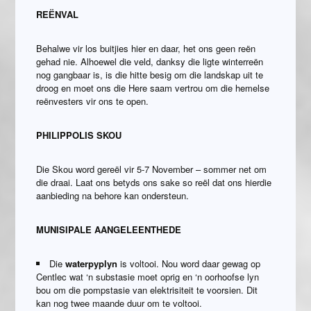
REЁNVAL
Behalwe vir los buitjies hier en daar, het ons geen reën
gehad nie. Alhoewel die veld, danksy die ligte winterreën
nog gangbaar is, is die hitte besig om die landskap uit te
droog en moet ons die Here saam vertrou om die hemelse
reënvesters vir ons te open.
PHILIPPOLIS SKOU
Die Skou word gereël vir 5-7 November – sommer net om
die draai. Laat ons betyds ons sake so reël dat ons hierdie
aanbieding na behore kan ondersteun.
MUNISIPALE AANGELEENTHEDE
Die
waterpyplyn
is voltooi. Nou word daar gewag op
Centlec wat ‘n substasie moet oprig en ‘n oorhoofse lyn
bou om die pompstasie van elektrisiteit te voorsien. Dit
kan nog twee maande duur om te voltooi.