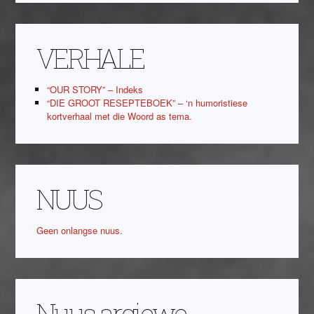
VERHALE
“OUR STORY” – Indeks
“DIE GROOT RESEPTEBOEK” – ‘n humoristiese
kortverhaal met die Woord as tema.
NUUS
Geen onlangse nuus.
Nuus argiewe