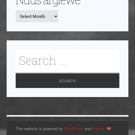
This website is powered by
WordPress
and
Pisces