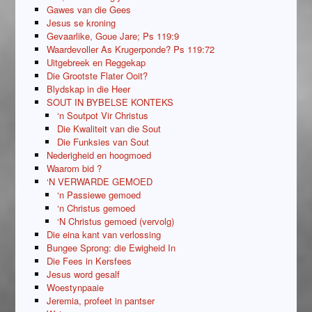
Gawes van die Gees
Jesus se kroning
Gevaarlike, Goue Jare; Ps 119:9
Waardevoller As Krugerponde? Ps 119:72
Uitgebreek en Reggekap
Die Grootste Flater Ooit?
Blydskap in die Heer
SOUT IN BYBELSE KONTEKS
‘n Soutpot Vir Christus
Die Kwaliteit van die Sout
Die Funksies van Sout
Nederigheid en hoogmoed
Waarom bid ?
‘N VERWARDE GEMOED
‘n Passiewe gemoed
‘n Christus gemoed
‘N Christus gemoed (vervolg)
Die eina kant van verlossing
Bungee Sprong: die Ewigheid In
Die Fees in Kersfees
Jesus word gesalf
Woestynpaaie
Jeremia, profeet in pantser