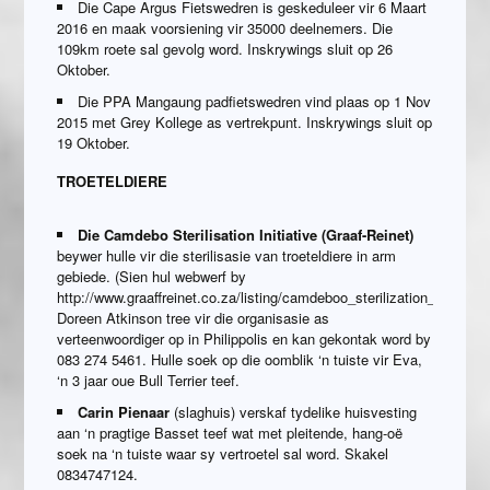
Die Cape Argus Fietswedren is geskeduleer vir 6 Maart
2016 en maak voorsiening vir 35000 deelnemers. Die
109km roete sal gevolg word. Inskrywings sluit op 26
Oktober.
Die PPA Mangaung padfietswedren vind plaas op 1 Nov
2015 met Grey Kollege as vertrekpunt. Inskrywings sluit op
19 Oktober.
TROETELDIERE
Die Camdebo Sterilisation Initiative (Graaf-Reinet)
beywer hulle vir die sterilisasie van troeteldiere in arm
gebiede. (Sien hul webwerf by
http://www.graaffreinet.co.za/listing/camdeboo_sterilization_initiative
Doreen Atkinson tree vir die organisasie as
verteenwoordiger op in Philippolis en kan gekontak word by
083 274 5461. Hulle soek op die oomblik ‘n tuiste vir Eva,
‘n 3 jaar oue Bull Terrier teef.
Carin Pienaar
(slaghuis) verskaf tydelike huisvesting
aan ‘n pragtige Basset teef wat met pleitende, hang-oë
soek na ‘n tuiste waar sy vertroetel sal word. Skakel
0834747124.