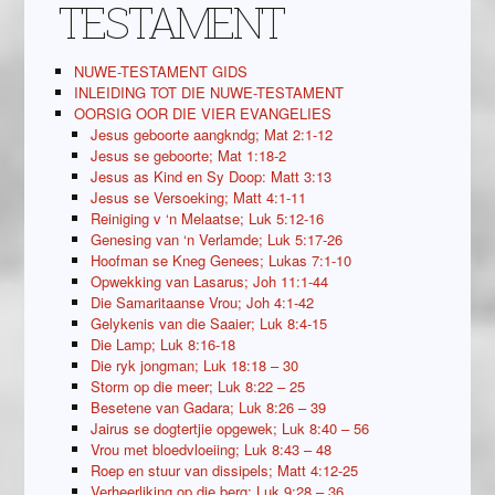
TESTAMENT
NUWE-TESTAMENT GIDS
INLEIDING TOT DIE NUWE-TESTAMENT
OORSIG OOR DIE VIER EVANGELIES
Jesus geboorte aangkndg; Mat 2:1-12
Jesus se geboorte; Mat 1:18-2
Jesus as Kind en Sy Doop: Matt 3:13
Jesus se Versoeking; Matt 4:1-11
Reiniging v ‘n Melaatse; Luk 5:12-16
Genesing van ‘n Verlamde; Luk 5:17-26
Hoofman se Kneg Genees; Lukas 7:1-10
Opwekking van Lasarus; Joh 11:1-44
Die Samaritaanse Vrou; Joh 4:1-42
Gelykenis van die Saaier; Luk 8:4-15
Die Lamp; Luk 8:16-18
Die ryk jongman; Luk 18:18 – 30
Storm op die meer; Luk 8:22 – 25
Besetene van Gadara; Luk 8:26 – 39
Jairus se dogtertjie opgewek; Luk 8:40 – 56
Vrou met bloedvloeiing; Luk 8:43 – 48
Roep en stuur van dissipels; Matt 4:12-25
Verheerliking op die berg; Luk 9:28 – 36