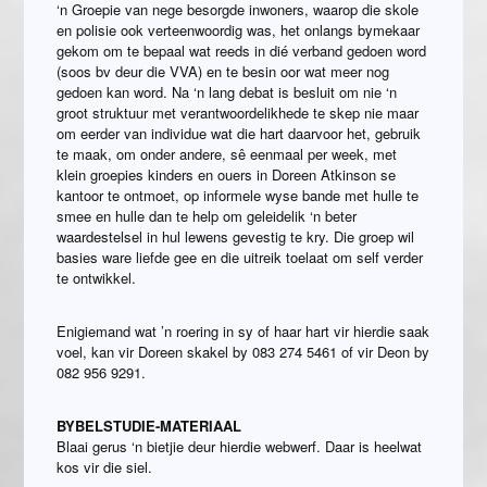
‘n Groepie van nege besorgde inwoners, waarop die skole
en polisie ook verteenwoordig was, het onlangs bymekaar
gekom om te bepaal wat reeds in dié verband gedoen word
(soos bv deur die VVA) en te besin oor wat meer nog
gedoen kan word. Na ‘n lang debat is besluit om nie ‘n
groot struktuur met verantwoordelikhede te skep nie maar
om eerder van individue wat die hart daarvoor het, gebruik
te maak, om onder andere, sê eenmaal per week, met
klein groepies kinders en ouers in Doreen Atkinson se
kantoor te ontmoet, op informele wyse bande met hulle te
smee en hulle dan te help om geleidelik ‘n beter
waardestelsel in hul lewens gevestig te kry. Die groep wil
basies ware liefde gee en die uitreik toelaat om self verder
te ontwikkel.
Enigiemand wat ’n roering in sy of haar hart vir hierdie saak
voel, kan vir Doreen skakel by 083 274 5461 of vir Deon by
082 956 9291.
BYBELSTUDIE-MATERIAAL
Blaai gerus ‘n bietjie deur hierdie webwerf. Daar is heelwat
kos vir die siel.