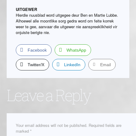
UITGEWER
Hierdie nuusblad word uitgegee deur Ben en Martie Lubbe.
Alhoewel alle moontlike sorg gedra word om feite korrek
weer te gee, aanvaar die uitgewer nie aanspreeklikheid vir
onjuiste berigte nie.
Facebook
WhatsApp
Twitter/X
LinkedIn
Email
Leave a Reply
Your email address will not be published.
Required fields are
marked
*