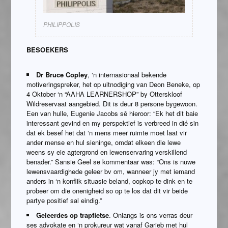
PHILIPPOLIS
BESOEKERS
Dr Bruce Copley
, ‘n internasionaal bekende
motiveringspreker, het op uitnodiging van Deon Beneke, op
4 Oktober ‘n “AAHA LEARNERSHOP” by Otterskloof
Wildreservaat aangebied. Dit is deur 8 persone bygewoon.
Een van hulle, Eugenie Jacobs sê hieroor: “Ek het dit baie
interessant gevind en my perspektief is verbreed in dié sin
dat ek besef het dat ‘n mens meer ruimte moet laat vir
ander mense en hul sieninge, omdat elkeen die lewe
weens sy eie agtergrond en lewenservaring verskillend
benader.” Sansie Geel se kommentaar was: “Ons is nuwe
lewensvaardighede geleer bv om, wanneer jy met iemand
anders in ‘n konflik situasie beland, oopkop te dink en te
probeer om die onenigheid so op te los dat dit vir beide
partye positief sal eindig.”
Geleerdes op trapfietse
. Onlangs is ons verras deur
ses advokate en ‘n prokureur wat vanaf Garieb met hul