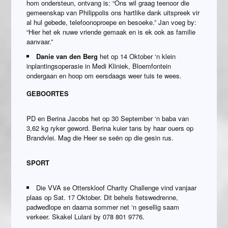
hom ondersteun, ontvang is: “Ons wil graag teenoor die
gemeenskap van Philippolis ons hartlike dank uitspreek vir
al hul gebede, telefoonoproepe en besoeke.” Jan voeg by:
“Hier het ek nuwe vriende gemaak en is ek ook as familie
aanvaar.”
Danie van den Berg
het op 14 Oktober ‘n klein
inplantingsoperasie in Medi Kliniek, Bloemfontein
ondergaan en hoop om eersdaags weer tuis te wees.
GEBOORTES
PD en Berina Jacobs het op 30 September ‘n baba van
3,62 kg ryker geword. Berina kuier tans by haar ouers op
Brandvlei. Mag die Heer se seën op die gesin rus.
SPORT
Die VVA se Otterskloof Charity Challenge vind vanjaar
plaas op Sat. 17 Oktober. Dit behels fietswedrenne,
padwedlope en daarna sommer net ‘n gesellig saam
verkeer. Skakel Lulani by 078 801 9776.