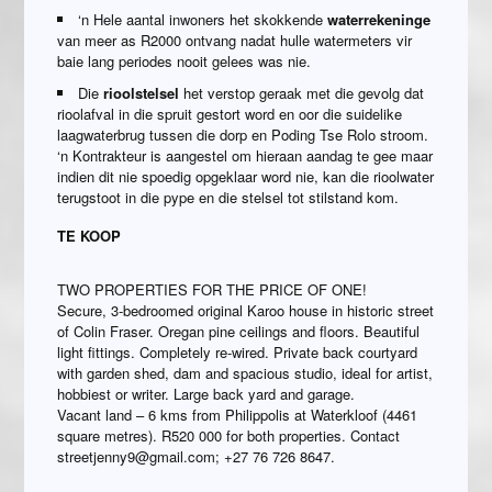
‘n Hele aantal inwoners het skokkende
waterrekeninge
van meer as R2000 ontvang nadat hulle watermeters vir
baie lang periodes nooit gelees was nie.
Die
rioolstelsel
het verstop geraak met die gevolg dat
rioolafval in die spruit gestort word en oor die suidelike
laagwaterbrug tussen die dorp en Poding Tse Rolo stroom.
‘n Kontrakteur is aangestel om hieraan aandag te gee maar
indien dit nie spoedig opgeklaar word nie, kan die rioolwater
terugstoot in die pype en die stelsel tot stilstand kom.
TE KOOP
TWO PROPERTIES FOR THE PRICE OF ONE!
Secure, 3-bedroomed original Karoo house in historic street
of Colin Fraser. Oregan pine ceilings and floors. Beautiful
light fittings. Completely re-wired. Private back courtyard
with garden shed, dam and spacious studio, ideal for artist,
hobbiest or writer. Large back yard and garage.
Vacant land – 6 kms from Philippolis at Waterkloof (4461
square metres). R520 000 for both properties. Contact
streetjenny9@gmail.com; +27 76 726 8647.