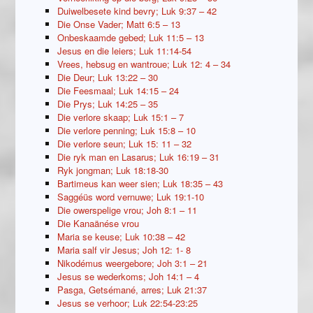
Duiwelbesete kind bevry; Luk 9:37 – 42
Die Onse Vader; Matt 6:5 – 13
Onbeskaamde gebed; Luk 11:5 – 13
Jesus en die leiers; Luk 11:14-54
Vrees, hebsug en wantroue; Luk 12: 4 – 34
Die Deur; Luk 13:22 – 30
Die Feesmaal; Luk 14:15 – 24
Die Prys; Luk 14:25 – 35
Die verlore skaap; Luk 15:1 – 7
Die verlore penning; Luk 15:8 – 10
Die verlore seun; Luk 15: 11 – 32
Die ryk man en Lasarus; Luk 16:19 – 31
Ryk jongman; Luk 18:18-30
Bartimeus kan weer sien; Luk 18:35 – 43
Saggéüs word vernuwe; Luk 19:1-10
Die owerspelige vrou; Joh 8:1 – 11
Die Kanaänése vrou
Maria se keuse; Luk 10:38 – 42
Maria salf vir Jesus; Joh 12: 1- 8
Nikodémus weergebore; Joh 3:1 – 21
Jesus se wederkoms; Joh 14:1 – 4
Pasga, Getsémané, arres; Luk 21:37
Jesus se verhoor; Luk 22:54-23:25