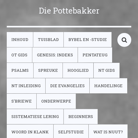
Die Pottebakker
INHOUD
TUISBLAD
BYBEL EN -STUDIE
OT GIDS
GENESIS: INDEKS
PENTATEUG
PSALMS
SPREUKE
HOOGLIED
NT GIDS
NT INLEIDING
DIE EVANGELIES
HANDELINGE
S’BRIEWE
ONDERWERPE
SISTEMATIESE LERING
BEGINNERS
WOORD IN KLANK
SELFSTUDIE
WAT IS NUUT?