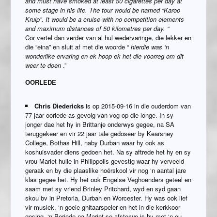
and must have smoked at least 50 cigarettes per day at
some stage in his life. The tour would be named “Karoo
Kruip”. It would be a cruise with no competition elements
and maximum distances of 50 kilometres per day. “
Cor vertel dan verder van al hul wedervaringe, die lekker en
die “eina” en sluit af met die woorde “
hierdie was ‘n
wonderlike ervaring en ek hoop ek het die voorreg om dit
weer te doen
.”
OORLEDE
Chris Diedericks
is op 2015-09-16 in die ouderdom van
77 jaar oorlede as gevolg van vog op die longe. In sy
jonger dae het hy in Brittanje onderwys gegee, na SA
teruggekeer en vir 22 jaar tale gedoseer by Kearsney
College, Bothas Hill, naby Durban waar hy ook as
koshuisvader diens gedoen het. Na sy aftrede het hy en sy
vrou Mariet hulle in Philippolis gevestig waar hy verveeld
geraak en by die plaaslike hoërskool vir nog ‘n aantal jare
klas gegee het. Hy het ook Engelse Veghoenders geteel en
saam met sy vriend Brinley Pritchard, wyd en syd gaan
skou bv in Pretoria, Durban en Worcester. Hy was ook lief
vir musiek, ‘n goeie ghitaarspeler en het in die kerkkoor
gesing. ‘n Periode na Mariet se afsterwe is hy met ‘n ou