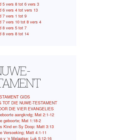
 5 vers 8 tot 6 vers 3
d 6 vers 4 tot vers 13
 7 vers 1 tot 9
 7 vers 10 tot 8 vers 4
 8 vers 5 tot 7
 8 vers 8 tot 14
 NUWE-
TAMENT
STAMENT GIDS
G TOT DIE NUWE-TESTAMENT
OOR DIE VIER EVANGELIES
eboorte aangkndg; Mat 2:1-12
e geboorte; Mat 1:18-2
s Kind en Sy Doop: Matt 3:13
e Versoeking; Matt 4:1-11
ng v ‘n Melaatse; Luk 5:12-16