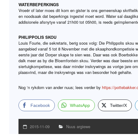
WATERBEPERKINGS
Vroeër of later moes dit kom en gister is ons gemeenskap skriftelik
en noodsaak dat beperkings ingestel moet word. Water sal daaglik
addisionele afsnytye vanaf 21h00 tot 05h00, is reeds geïmplement
PHILIPPOLIS SKOU
Louis Fourie, die sekretaris, berig soos volg: Die Philippolis skou
aangebied vanaf 5 tot 8 November met die skaaphondkompetisie wa
eerste jaar dat Dorper skape te sien was. Daar was ook Boerbokk
dalk meer as by die Bloemfontein skou. Verder was daar beeste en 
siertuigkompetiese, was daar minder inskrywings as vorige jare om
plaasvind, maar die inskrywings was van besonder hoë gehalte.
Nog ‘n rykdom van ander nuus; lees verder by
https://pottebakker.
Facebook
WhatsApp
Twitter/X
2015-11-09
Nuus argiewe