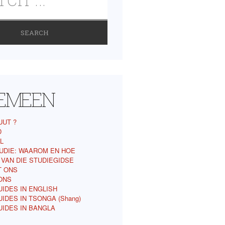
EMEEN
UUT ?
D
L
UDIE: WAAROM EN HOE
 VAN DIE STUDIEGIDSE
T ONS
ONS
IDES IN ENGLISH
IDES IN TSONGA (Shang)
UIDES IN BANGLA