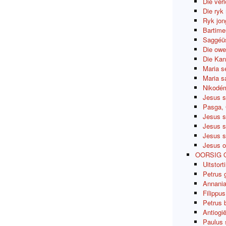
Die ver
Die ryk
Ryk jon
Bartime
Saggéüs
Die owe
Die Kan
Maria s
Maria sa
Nikodém
Jesus s
Pasga, 
Jesus s
Jesus s
Jesus s
Jesus o
OORSIG 
Uitstort
Petrus 
Annania
Filippu
Petrus 
Antiogi
Paulus 