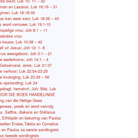
lore seun; Luk 15: 11 – 32
 man en Lasarus; Luk 16:19 – 31
gman; Luk 18:18-30
us kan weer sien; Luk 18:35 – 43
 word vernuwe; Luk 19:1-10
rspelige vrou; Joh 8:1 – 11
aänése vrou
e keuse; Luk 10:38 – 42
lf vir Jesus; Joh 12: 1- 8
us weergebore; Joh 3:1 – 21
e wederkoms; Joh 14:1 – 4
Getsémané, arres; Luk 21:37
e verhoor; Luk 22:54-23:25
e kruisiging; Luk 23:26 – 56
e opstanding; Luk 24
pdragt, hemelvrt; Joh, Mat, Luk
OOR DIE BOEK HANDELINGE
ing van die Heilige Gees
genees, preek en word vervolg
s, Saffira, diakens en Stéfanus
s, Ethiòpiër en bekering van Paulus
bedien Enéas,Tabita en Cornelius
ë en Paulus se eerste sendingreis
se tweede sendingreis