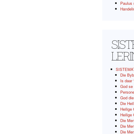
Paulus 
Handeli
SIS
LER
SISTEMA
Die Byb
Is daar
God se
Persone
God di
Die Hei
Heilige
Heilige
Die Men
Die Men
Die Men