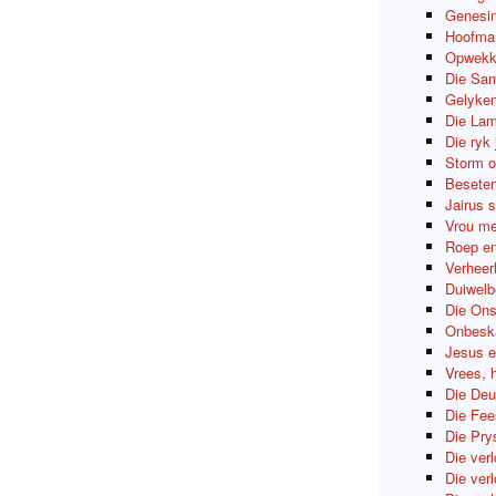
Genesin
Hoofman
Opwekki
Die Sam
Gelyken
Die Lam
Die ryk
Storm o
Beseten
Jairus 
Vrou me
Roep en
Verheerl
Duiwelb
Die Ons
Onbeska
Jesus e
Vrees, 
Die Deu
Die Fee
Die Pry
Die ver
Die ver