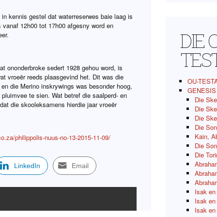
 in kennis gestel dat waterreserwes baie laag is
s vanaf 12h00 tot 17h00 afgesny word en
DIE 
eer.
TES
 wat ononderbroke sedert 1928 gehou word, is
t vroeër reeds plaasgevind het. Dit was die
OU-TEST
e en die Merino inskrywings was besonder hoog,
GENESIS
pluimvee te sien. Wat betref die saalperd- en
Die Ske
dat die skooleksamens hierdie jaar vroeër
Die Ske
Die Ske
Die Son
Kain, A
co.za/philippolis-nuus-no-13-2015-11-09/
Die So
Die Tor
Abraham
LinkedIn
Email
Abraham
Abraham
Isak en
Isak en
Isak en