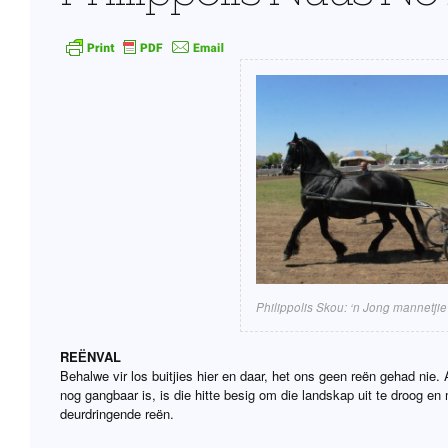
Philippolis Skou: ‘n Jong mannetjie 
REЁNVAL
Behalwe vir los buitjies hier en daar, het ons geen reën gehad nie. 
nog gangbaar is, is die hitte besig om die landskap uit te droog en
deurdringende reën.