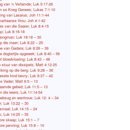
g van ‘n Verlamde; Luk 5:17-26
 se Kneg Genees; Lukas 7:1-10
ng van Lasarus; Joh 11:1-44
aritaanse Vrou; Joh 4:1-42
is van die Saaier; Luk 8:4-15
p; Luk 8:16-18
 jongman; Luk 18:18 – 30
p die meer; Luk 8:22 – 25
e van Gadara; Luk 8:26 – 39
se dogtertjie opgewek; Luk 8:40 – 56
t bloedvloeiing; Luk 8:43 – 48
 stuur van dissipels; Matt 4:12-25
iking op die berg; Luk 9:28 – 36
esete kind bevry; Luk 9:37 – 42
e Vader; Matt 6:5 – 13
amde gebed; Luk 11:5 – 13
n die leiers; Luk 11:14-54
hebsug en wantroue; Luk 12: 4 – 34
r; Luk 13:22 – 30
smaal; Luk 14:15 – 24
s; Luk 14:25 – 35
lore skaap; Luk 15:1 – 7
lore penning; Luk 15:8 – 10