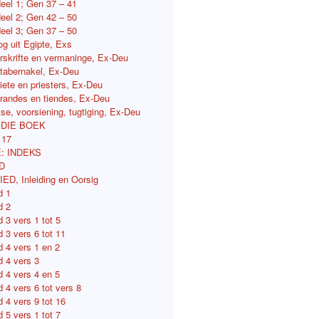
deel 1; Gen 37 – 41
deel 2; Gen 42 – 50
deel 3; Gen 37 – 50
tog uit Egipte, Exs
orskrifte en vermaninge, Ex-Deu
e tabernakel, Ex-Deu
viete en priesters, Ex-Deu
ferandes en tiendes, Ex-Deu
etse, voorsiening, tugtiging, Ex-Deu
 DIE BOEK
117
: INDEKS
D
D, Inleiding en Oorsig
d 1
d 2
 3 vers 1 tot 5
 3 vers 6 tot 11
d 4 vers 1 en 2
d 4 vers 3
d 4 vers 4 en 5
 4 vers 6 tot vers 8
 4 vers 9 tot 16
 5 vers 1 tot 7