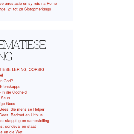
se arrestasie en sy reis na Rome
nge: 21 tot 28 Slotopmerkings
TEMATIESE
ING
TIESE LERING, OORSIG
el
 ‘n God?
 Eienskappe
 in die Godheid
e Seun
lige Gees
 Gees: die mens se Helper
 Gees: Bedroef en Uitblus
s: skepping en samestelling
s: sondeval en staat
s en die Wet