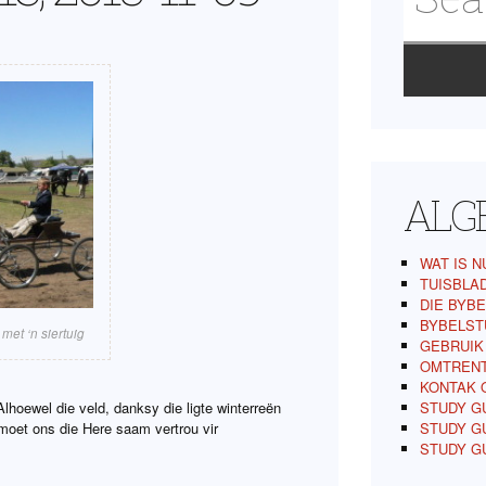
ALG
WAT IS N
TUISBLA
DIE BYBE
BYBELST
met ‘n siertuig
GEBRUIK
OMTREN
KONTAK 
Alhoewel die veld, danksy die ligte winterreën
STUDY GU
 moet ons die Here saam vertrou vir
STUDY GU
STUDY G