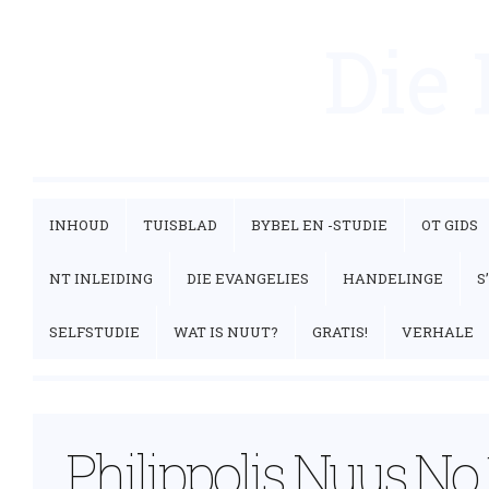
Die
INHOUD
TUISBLAD
BYBEL EN -STUDIE
OT GIDS
NT INLEIDING
DIE EVANGELIES
HANDELINGE
S
SELFSTUDIE
WAT IS NUUT?
GRATIS!
VERHALE
Philippolis Nuus No 1